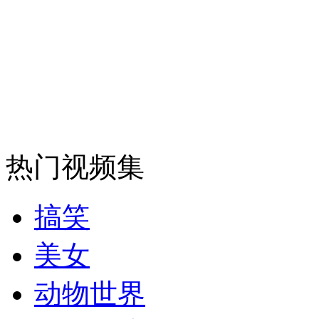
安徽一实载49人客车翻车
走！跟着总书记去植树
热门视频集
消防员救轻生者
花炮节热闹非凡
减压"枕头大战"
搞笑
纽约上演“枕头大战”
美女
动物世界
司机酒驾遇交警 急速倒车逃窜