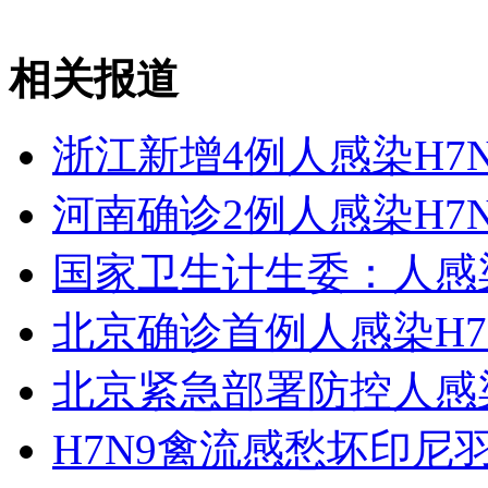
三公消费被遏制 高档餐饮转地下
相关报道
山西运城恶犬咬伤多人 警民合力深夜将其击毙
浙江新增4例人感染H7
河南确诊2例人感染H7N
女孩北京地铁殴打老人 痛下狠手拳打脚踢
国家卫生计生委：人感染
无痛分娩是否安全 医生回应
北京确诊首例人感染H7
外交部：反对强权政治霸凌主义
北京紧急部署防控人感染
外交部：有关国家言论片面不公正
H7N9禽流感愁坏印尼