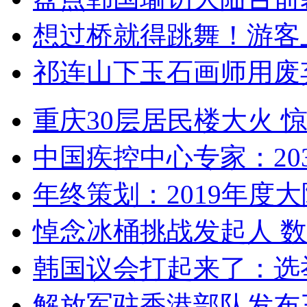
想过桥就得跳舞！游客
祁连山下玉石画师用废
重庆30层居民楼大火
中国疾控中心专家：203
年终策划：2019年度大陆
悼念冰桶挑战发起人 数百
韩国议会打起来了：选举
解放军驻香港部队发布三