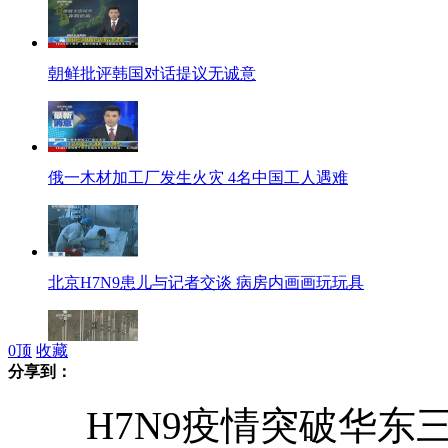
朝鲜批评韩国对话提议无诚意
俄一木材加工厂发生火灾 4名中国工人遇难
北京H7N9患儿与记者交谈 病房内画画玩玩具
0
顶
收藏
分享到：
实拍平壤国际马拉松大赛现场
H7N9疫情突破华东三