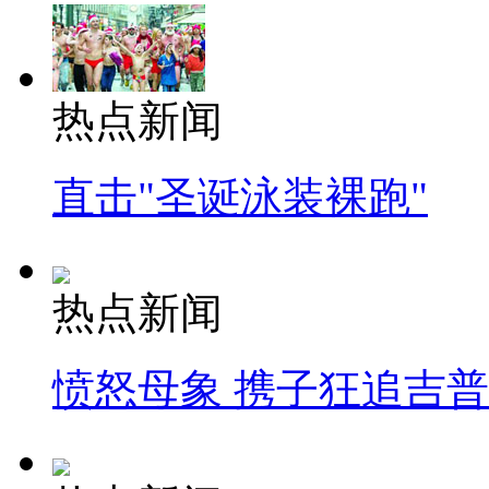
热点新闻
直击"圣诞泳装裸跑"
热点新闻
愤怒母象 携子狂追吉