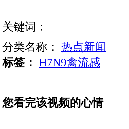
襄阳一酒店火灾致11死50伤 原因调查中
关键词：
浙新增4例人感染H7N9禽流感
分类名称：
热点新闻
标签：
H7N9禽流感
实拍襄阳酒店火灾救援现场 窗户浓烟滚滚
您看完该视频的心情
广西媒婆赛 男媒婆现场说合中外姻缘