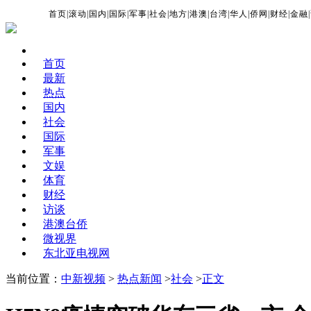
首页
|
滚动
|
国内
|
国际
|
军事
|
社会
|
地方
|
港澳
|
台湾
|
华人
|
侨网
|
财经
|
金融
|
首页
最新
热点
国内
社会
国际
军事
文娱
体育
财经
访谈
港澳台侨
微视界
东北亚电视网
当前位置：
中新视频
>
热点新闻
>
社会
>
正文