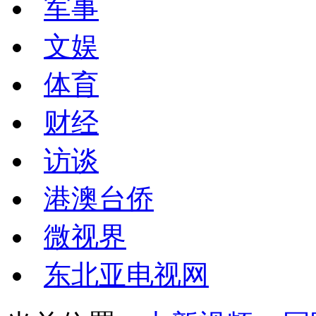
军事
文娱
体育
财经
访谈
港澳台侨
微视界
东北亚电视网