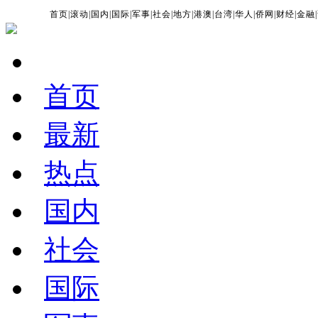
首页
|
滚动
|
国内
|
国际
|
军事
|
社会
|
地方
|
港澳
|
台湾
|
华人
|
侨网
|
财经
|
金融
|
首页
最新
热点
国内
社会
国际