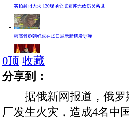
实拍襄阳大火 120现场心脏复苏无效伤员离世
韩高管称朝鲜或在15日展示新研发导弹
0
顶
收藏
韩联社：金正恩半月未公开露面
分享到：
据俄新网报道，俄罗斯
广东：夫妻二人被砍 丈夫惨遭割鼻
厂发生火灾，造成4名中
少女团蕾丝短裙长靴秀热舞