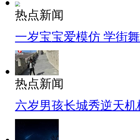
热点新闻
一岁宝宝爱模仿 学街
热点新闻
六岁男孩长城秀逆天机