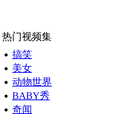
走！跟着总书记去植树
消防员救轻生者
花炮节热闹非凡
减压"枕头大战"
热门视频集
纽约上演“枕头大战”
搞笑
司机酒驾遇交警 急速倒车逃窜
美女
动物世界
BABY秀
奇闻