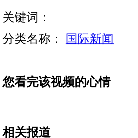
关键词：
河南人感染H7N9发病地启动信息日报告制度
分类名称：
国际新闻
丑闻造星：节操碎一地
您看完该视频的心情
粤纠风办暗访:乡镇多部门无人上班门卫处赌钱
山西运城恶犬咬伤多人 警民合力深夜将其击毙
相关报道