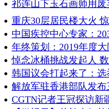
祁连山下玉石画师用废
重庆30层居民楼大火
中国疾控中心专家：203
年终策划：2019年度大陆
悼念冰桶挑战发起人 数百
韩国议会打起来了：选举
解放军驻香港部队发布三
CGTN记者王冠探访新疆