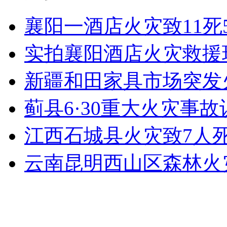
女孩北京地铁殴打老人 痛下狠手拳打脚踢
襄阳一酒店火灾致11死
实拍襄阳酒店火灾救援
无痛分娩是否安全 医生回应
新疆和田家具市场突发火
外交部：反对强权政治霸凌主义
蓟县6·30重大火灾事故
外交部：有关国家言论片面不公正
江西石城县火灾致7人死
云南昆明西山区森林火
安徽一实载49人客车翻车