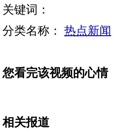
关键词：
粤纠风办暗访:乡镇多部门无人上班门卫处赌钱
分类名称：
热点新闻
会车逆行占道躲闪不及 货车迎面撞火车
您看完该视频的心情
揭秘H7N9禽流感病毒研判过程
地铁惊魂一幕：男子行李箱砸中蹒跚老人
相关报道