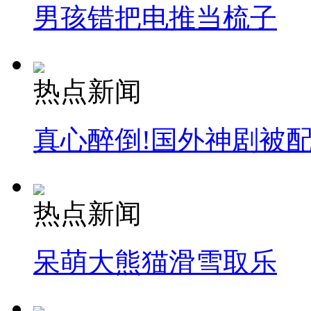
男孩错把电推当梳子
热点新闻
真心醉倒!国外神剧被
热点新闻
呆萌大熊猫滑雪取乐