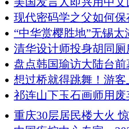
美国发言人即兴用中文
现代密码学之父如何保
“中华赏樱胜地”无锡
清华设计师投身胡同厕
盘点韩国瑜访大陆台前
想过桥就得跳舞！游客
祁连山下玉石画师用废
重庆30层居民楼大火