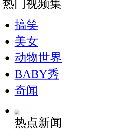
热门视频集
安徽一实载49人客车翻车
搞笑
美女
走！跟着总书记去植树
动物世界
消防员救轻生者
花炮节热闹非凡
减压"枕头大战"
BABY秀
奇闻
纽约上演“枕头大战”
热点新闻
司机酒驾遇交警 急速倒车逃窜