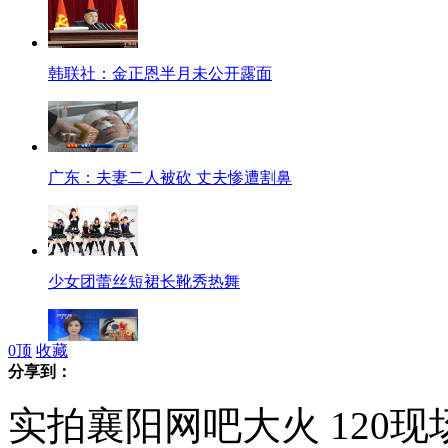
韩联社：金正恩半月未公开露面
广东：夫妻二人被砍 丈夫惨遭割鼻
少女团蕾丝短裙长靴秀热舞
0
顶
收藏
分享到：
河南人感染H7N9发病地启动信息日报告制度
实拍襄阳网吧大火 120