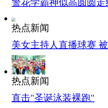
警花学霸神似高圆圆走
热点新闻
美女主持人直播球赛 
热点新闻
直击"圣诞泳装裸跑"