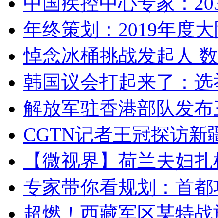
中国疾控中心专家：203
年终策划：2019年度大陆
悼念冰桶挑战发起人 数百
韩国议会打起来了：选举
解放军驻香港部队发布三
CGTN记者王冠探访新疆
【微视界】荷兰夫妇扎根青
专家带你看规划：首都功
超燃！西藏军区某特战