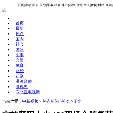
首页
|
滚动
|
国内
|
国际
|
军事
|
社会
|
地方
|
港澳
|
台湾
|
华人
|
侨网
|
财经
|
金融
|
首页
最新
热点
国内
社会
国际
军事
文娱
体育
财经
访谈
港澳台侨
微视界
东北亚电视网
当前位置：
中新视频
>
热点新闻
>
社会
>
正文