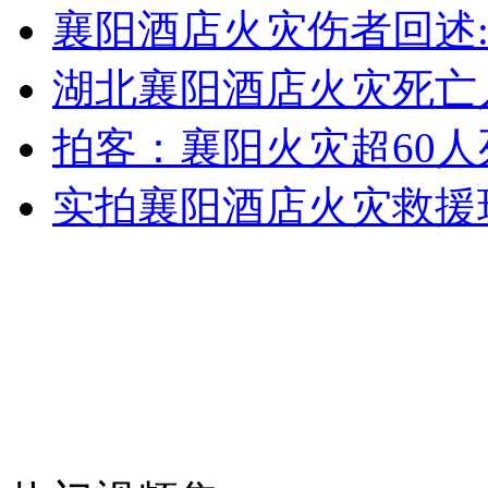
20万单身靓女争与亿万富豪相亲机会 难过国考
襄阳酒店火灾伤者回述
湖北襄阳酒店火灾死亡
山西运城恶犬咬伤多人 警民合力深夜将其击毙
拍客：襄阳火灾超60人
实拍襄阳酒店火灾救援
女孩北京地铁殴打老人 痛下狠手拳打脚踢
无痛分娩是否安全 医生回应
外交部：反对强权政治霸凌主义
外交部：有关国家言论片面不公正