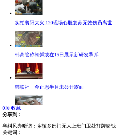
实拍襄阳大火 120现场心脏复苏无效伤员离世
韩高管称朝鲜或在15日展示新研发导弹
韩联社：金正恩半月未公开露面
0
顶
收藏
分享到：
广东：夫妻二人被砍 丈夫惨遭割鼻
粤纠风办暗访：乡镇多部门无人上班门卫处打牌赌钱
关键词：