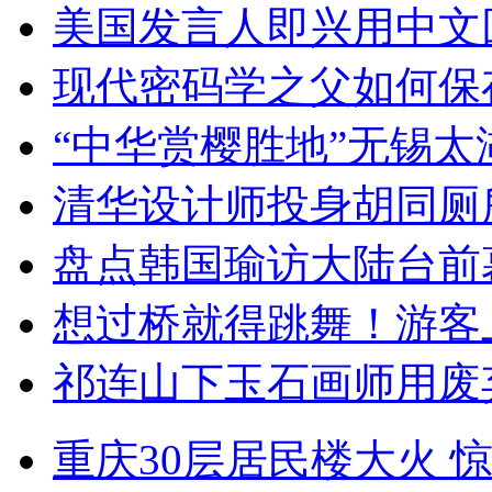
美国发言人即兴用中文
现代密码学之父如何保
“中华赏樱胜地”无锡
清华设计师投身胡同厕
盘点韩国瑜访大陆台前
想过桥就得跳舞！游客
祁连山下玉石画师用废
重庆30层居民楼大火