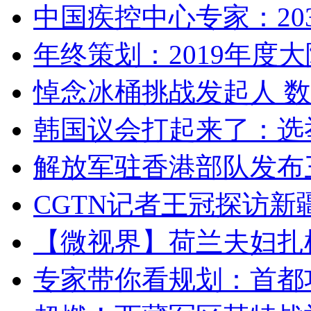
中国疾控中心专家：203
年终策划：2019年度大陆
悼念冰桶挑战发起人 数百
韩国议会打起来了：选举
解放军驻香港部队发布三
CGTN记者王冠探访新疆
【微视界】荷兰夫妇扎根青
专家带你看规划：首都功