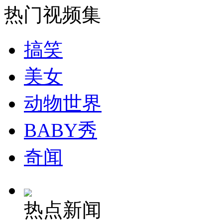
揭秘H7N9禽流感病毒研判过程
热门视频集
山西运城恶犬咬伤多人 警民合力深夜将其击毙
搞笑
美女
女孩北京地铁殴打老人 痛下狠手拳打脚踢
动物世界
BABY秀
无痛分娩是否安全 医生回应
奇闻
外交部：反对强权政治霸凌主义
外交部：有关国家言论片面不公正
热点新闻