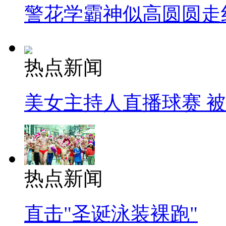
警花学霸神似高圆圆走
热点新闻
美女主持人直播球赛 
热点新闻
直击"圣诞泳装裸跑"