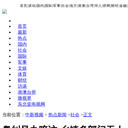
首页
|
滚动
|
国内
|
国际
|
军事
|
社会
|
地方
|
港澳
|
台湾
|
华人
|
侨网
|
财经
|
金融
|
首页
最新
热点
国内
社会
国际
军事
文娱
体育
财经
访谈
港澳台侨
微视界
东北亚电视网
当前位置：
中新视频
>
热点新闻
>
社会
>
正文