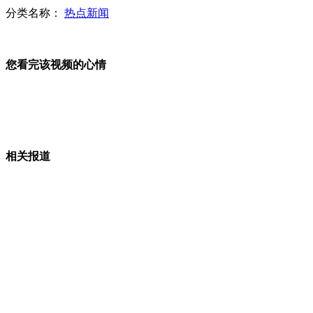
分类名称：
热点新闻
少女团蕾丝短裙长靴秀热舞
您看完该视频的心情
河南人感染H7N9发病地启动信息日报告制度
相关报道
粤纠风办暗访:乡镇多部门无人上班门卫处赌钱
会车逆行占道躲闪不及 货车迎面撞火车