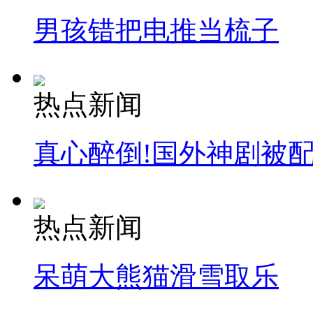
男孩错把电推当梳子
安徽一实载49人客车翻车
热点新闻
走！跟着总书记去植树
真心醉倒!国外神剧被
消防员救轻生者
花炮节热闹非凡
减压"枕头大战"
热点新闻
纽约上演“枕头大战”
呆萌大熊猫滑雪取乐
司机酒驾遇交警 急速倒车逃窜