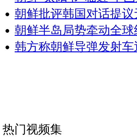
女孩北京地铁殴打老人 痛下狠手拳打脚踢
朝鲜批评韩国对话提议
朝鲜半岛局势牵动全球
无痛分娩是否安全 医生回应
韩方称朝鲜导弹发射车
外交部：反对强权政治霸凌主义
外交部：有关国家言论片面不公正
安徽一实载49人客车翻车
热门视频集