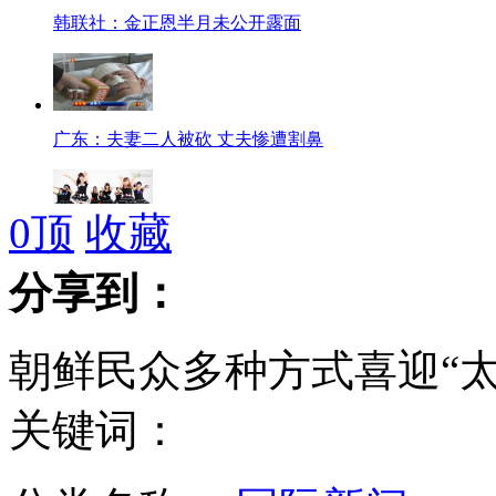
韩联社：金正恩半月未公开露面
广东：夫妻二人被砍 丈夫惨遭割鼻
0
顶
收藏
少女团蕾丝短裙长靴秀热舞
分享到：
朝鲜民众多种方式喜迎“太
河南人感染H7N9发病地启动信息日报告制度
关键词：
粤纠风办暗访:乡镇多部门无人上班门卫处赌钱