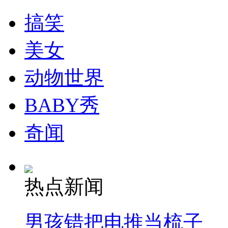
走！跟着总书记去植树
搞笑
消防员救轻生者
花炮节热闹非凡
减压"枕头大战"
美女
动物世界
纽约上演“枕头大战”
BABY秀
奇闻
司机酒驾遇交警 急速倒车逃窜
热点新闻
男孩错把电推当梳子