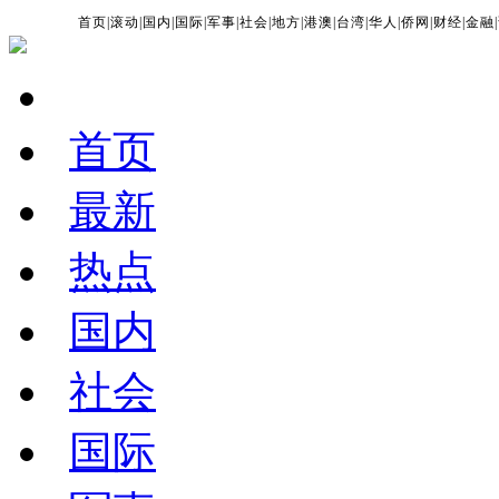
首页
|
滚动
|
国内
|
国际
|
军事
|
社会
|
地方
|
港澳
|
台湾
|
华人
|
侨网
|
财经
|
金融
|
首页
最新
热点
国内
社会
国际