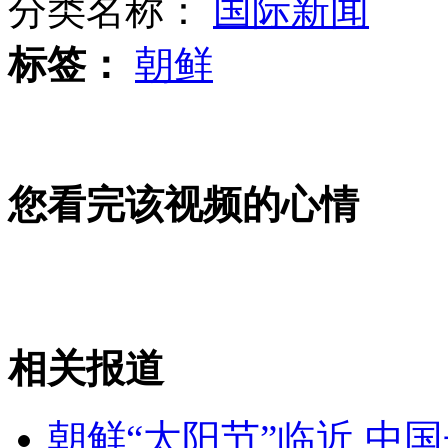
分类名称：
国际新闻
标签：
朝鲜
会车逆行占道躲闪不及 货车迎面撞火车
您看完该视频的心情
揭秘H7N9禽流感病毒研判过程
地铁惊魂一幕：男子行李箱砸中蹒跚老人
相关报道
山西运城恶犬咬伤多人 警民合力深夜将其击毙
朝鲜“太阳节”临近 中