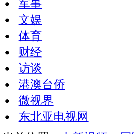
军事
文娱
体育
财经
访谈
港澳台侨
微视界
东北亚电视网