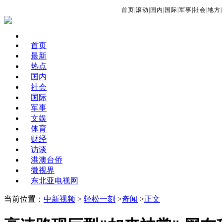
首页
|
滚动
|
国内
|
国际
|
军事
|
社会
|
地方
|
首页
最新
热点
国内
社会
国际
军事
文娱
体育
财经
访谈
港澳台侨
微视界
东北亚电视网
当前位置：
中新视频
>
轻松一刻
>
奇闻
>
正文