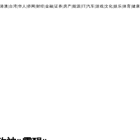
港澳
|
台湾
|
华人
|
侨网
|
财经
|
金融
|
证券
|
房产
|
能源
|
IT
|
汽车
|
游戏
|
文化
|
娱乐
|
体育
|
健康