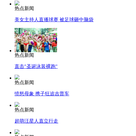
热点新闻
美女主持人直播球赛 被足球砸中脑袋
热点新闻
直击"圣诞泳装裸跑"
热点新闻
愤怒母象 携子狂追吉普车
热点新闻
超萌汪星人直立行走