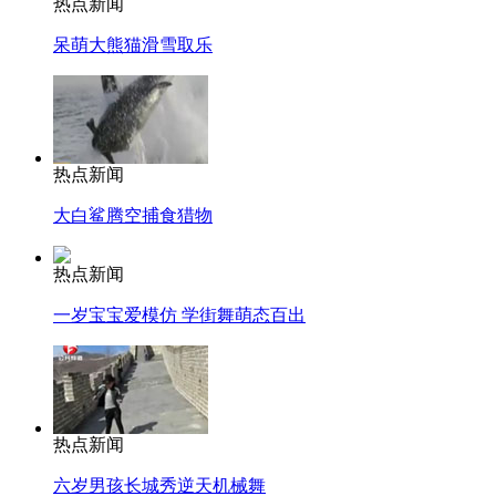
热点新闻
呆萌大熊猫滑雪取乐
热点新闻
大白鲨腾空捕食猎物
热点新闻
一岁宝宝爱模仿 学街舞萌态百出
热点新闻
六岁男孩长城秀逆天机械舞