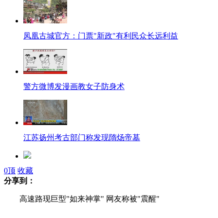
凤凰古城官方：门票"新政"有利民众长远利益
警方微博发漫画教女子防身术
江苏扬州考古部门称发现隋炀帝墓
0
顶
收藏
高速路现巨型"如来神掌" 网友称被"震醒"
分享到：
高速路现巨型"如来神掌" 网友称被"震醒"