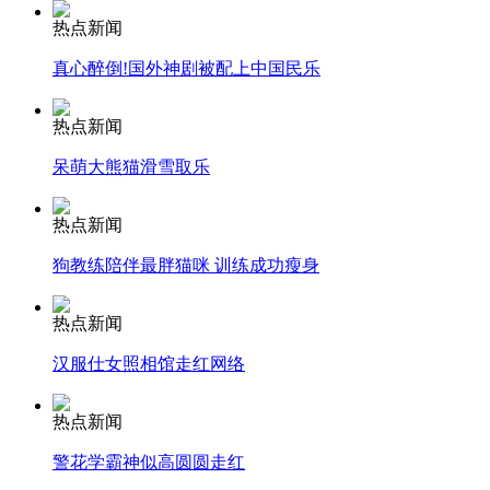
安徽一实载49人客车翻车
热点新闻
真心醉倒!国外神剧被配上中国民乐
热点新闻
走！跟着总书记去植树
呆萌大熊猫滑雪取乐
消防员救轻生者
花炮节热闹非凡
减压"枕头大战"
热点新闻
狗教练陪伴最胖猫咪 训练成功瘦身
热点新闻
纽约上演“枕头大战”
汉服仕女照相馆走红网络
司机酒驾遇交警 急速倒车逃窜
热点新闻
警花学霸神似高圆圆走红