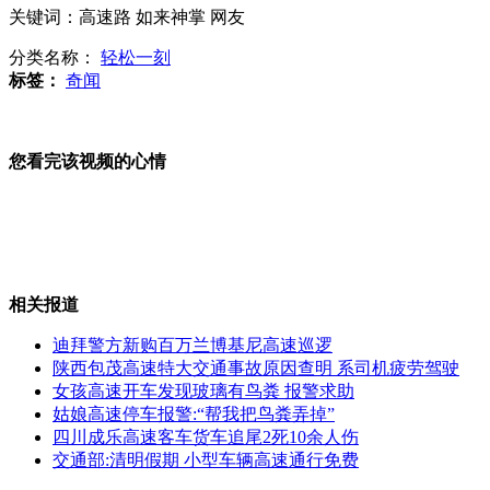
江苏新增2例H7N9禽流感病例 共有16人确诊
关键词：高速路 如来神掌 网友
分类名称：
轻松一刻
标签：
奇闻
现代农业发展亟需人才“回巢” 苏州探索定向培养
您看完该视频的心情
上海H7N9禽流感密切接触者中首现确诊病例
相关报道
迪拜警方新购百万兰博基尼高速巡逻
预防禽流感指示图爆红网络
陕西包茂高速特大交通事故原因查明 系司机疲劳驾驶
女孩高速开车发现玻璃有鸟粪 报警求助
姑娘高速停车报警:“帮我把鸟粪弄掉”
四川成乐高速客车货车追尾2死10余人伤
交通部:清明假期 小型车辆高速通行免费
全国确诊人感染H7N9禽流感60例 死亡13人