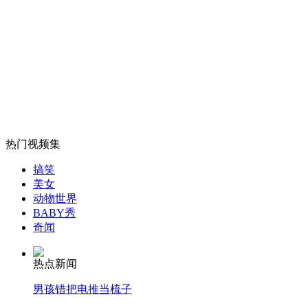
山西运城恶犬咬伤多人 警民合力深夜将其击毙
女孩北京地铁殴打老人 痛下狠手拳打脚踢
热门视频集
无痛分娩是否安全 医生回应
搞笑
美女
外交部：反对强权政治霸凌主义
动物世界
BABY秀
奇闻
外交部：有关国家言论片面不公正
热点新闻
男孩错把电推当梳子