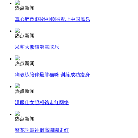
热点新闻
安徽一实载49人客车翻车
真心醉倒!国外神剧被配上中国民乐
热点新闻
呆萌大熊猫滑雪取乐
走！跟着总书记去植树
热点新闻
消防员救轻生者
花炮节热闹非凡
减压"枕头大战"
狗教练陪伴最胖猫咪 训练成功瘦身
热点新闻
汉服仕女照相馆走红网络
纽约上演“枕头大战”
热点新闻
司机酒驾遇交警 急速倒车逃窜
警花学霸神似高圆圆走红