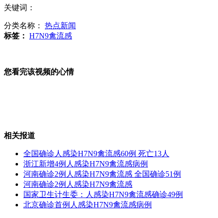
关键词：
广东：夫妻二人被砍 丈夫惨遭割鼻
分类名称：
热点新闻
标签：
H7N9禽流感
少女团蕾丝短裙长靴秀热舞
您看完该视频的心情
河南人感染H7N9发病地启动信息日报告制度
相关报道
全国确诊人感染H7N9禽流感60例 死亡13人
浙江新增4例人感染H7N9禽流感病例
丑闻造星：节操碎一地
河南确诊2例人感染H7N9禽流感 全国确诊51例
河南确诊2例人感染H7N9禽流感
国家卫生计生委：人感染H7N9禽流感确诊49例
北京确诊首例人感染H7N9禽流感病例