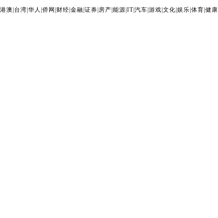
港澳
|
台湾
|
华人
|
侨网
|
财经
|
金融
|
证券
|
房产
|
能源
|
IT
|
汽车
|
游戏
|
文化
|
娱乐
|
体育
|
健康