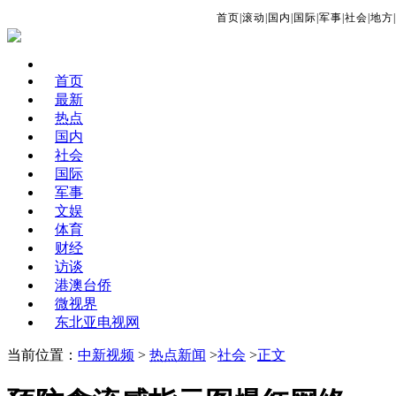
首页
|
滚动
|
国内
|
国际
|
军事
|
社会
|
地方
|
首页
最新
热点
国内
社会
国际
军事
文娱
体育
财经
访谈
港澳台侨
微视界
东北亚电视网
当前位置：
中新视频
>
热点新闻
>
社会
>
正文