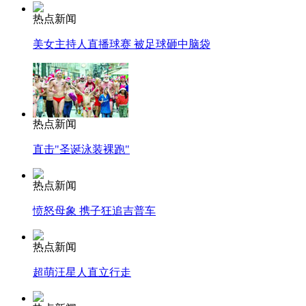
热点新闻
美女主持人直播球赛 被足球砸中脑袋
热点新闻
直击"圣诞泳装裸跑"
热点新闻
愤怒母象 携子狂追吉普车
热点新闻
超萌汪星人直立行走