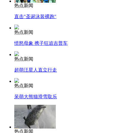
热点新闻
直击"圣诞泳装裸跑"
热点新闻
愤怒母象 携子狂追吉普车
热点新闻
超萌汪星人直立行走
热点新闻
呆萌大熊猫滑雪取乐
热点新闻