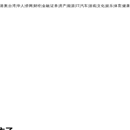
港澳
|
台湾
|
华人
|
侨网
|
财经
|
金融
|
证券
|
房产
|
能源
|
IT
|
汽车
|
游戏
|
文化
|
娱乐
|
体育
|
健康