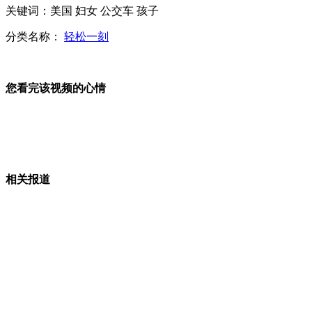
AV女优引爆上海成人展
关键词：美国 妇女 公交车 孩子
分类名称：
轻松一刻
男孩写遗书劝妈妈放弃自己
您看完该视频的心情
患者疑当面遭两机构争遗体
相关报道
西安众多保安当街围殴一名消费者
副局长自曝“潜规则” 领导子女可安排就业