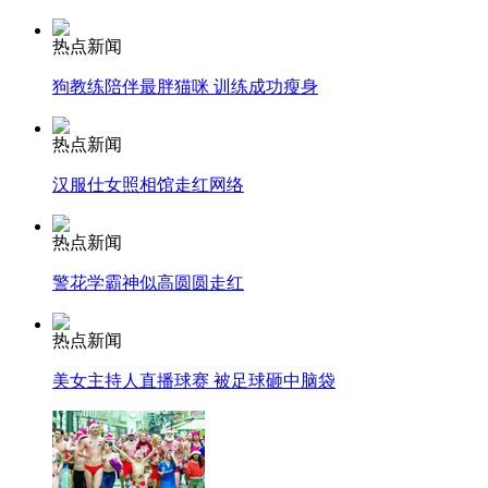
热点新闻
狗教练陪伴最胖猫咪 训练成功瘦身
走！跟着总书记去植树
热点新闻
消防员救轻生者
花炮节热闹非凡
减压"枕头大战"
汉服仕女照相馆走红网络
热点新闻
警花学霸神似高圆圆走红
纽约上演“枕头大战”
热点新闻
司机酒驾遇交警 急速倒车逃窜
美女主持人直播球赛 被足球砸中脑袋