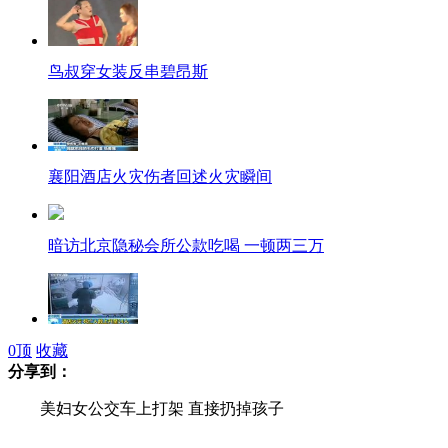
鸟叔穿女装反串碧昂斯
襄阳酒店火灾伤者回述火灾瞬间
暗访北京隐秘会所公款吃喝 一顿两三万
湖北襄阳酒店火灾死亡人数上升至14人
0
顶
收藏
分享到：
美妇女公交车上打架 直接扔掉孩子