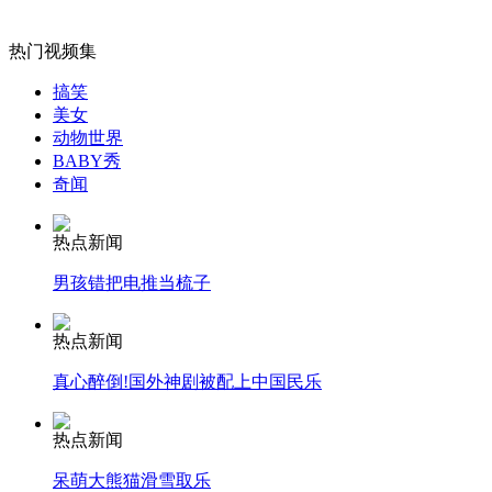
山西运城恶犬咬伤多人 警民合力深夜将其击毙
热门视频集
搞笑
美女
女孩北京地铁殴打老人 痛下狠手拳打脚踢
动物世界
BABY秀
奇闻
无痛分娩是否安全 医生回应
热点新闻
外交部：反对强权政治霸凌主义
男孩错把电推当梳子
热点新闻
外交部：有关国家言论片面不公正
真心醉倒!国外神剧被配上中国民乐
热点新闻
安徽一实载49人客车翻车
呆萌大熊猫滑雪取乐