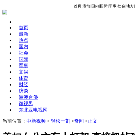
首页
|
滚动
|
国内
|
国际
|
军事
|
社会
|
地方
|
首页
最新
热点
国内
社会
国际
军事
文娱
体育
财经
访谈
港澳台侨
微视界
东北亚电视网
当前位置：
中新视频
>
轻松一刻
>
奇闻
>
正文