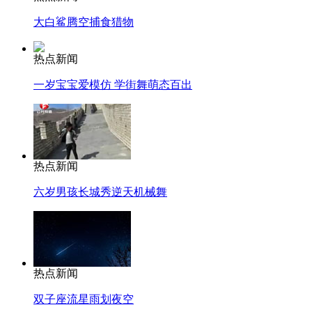
大白鲨腾空捕食猎物
热点新闻
一岁宝宝爱模仿 学街舞萌态百出
热点新闻
六岁男孩长城秀逆天机械舞
热点新闻
双子座流星雨划夜空