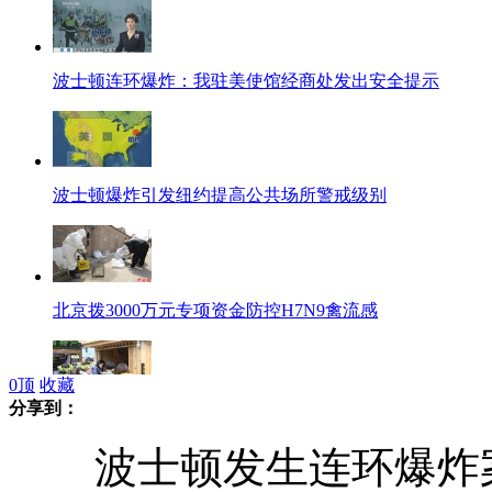
波士顿连环爆炸：我驻美使馆经商处发出安全提示
波士顿爆炸引发纽约提高公共场所警戒级别
北京拨3000万元专项资金防控H7N9禽流感
0
顶
收藏
分享到：
湖南凤凰门票新政“微调”：学生票降至20元
波士顿发生连环爆炸案