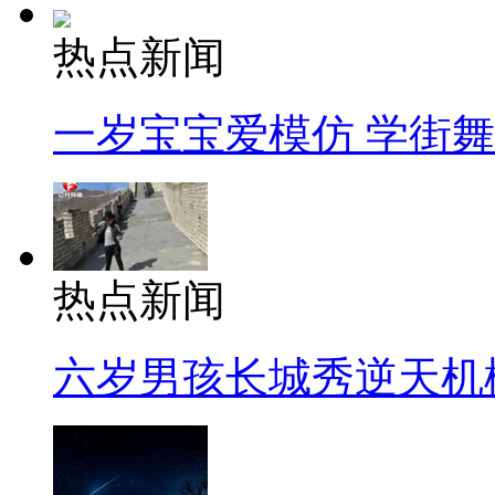
热点新闻
一岁宝宝爱模仿 学街
热点新闻
六岁男孩长城秀逆天机