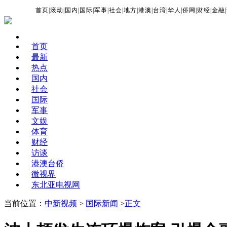
首页
|
滚动
|
国内
|
国际
|
军事
|
社会
|
地方
|
港澳
|
台湾
|
华人
|
侨网
|
财经
|
金融
|
首页
最新
热点
国内
社会
国际
军事
文娱
体育
财经
访谈
港澳台侨
微视界
东北亚电视网
当前位置：
中新视频
>
国际新闻
>
正文