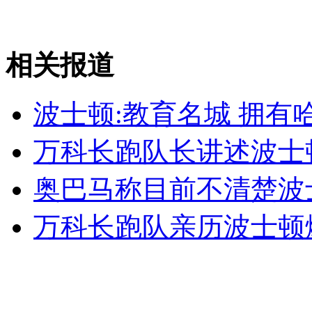
女孩北京地铁殴打老人 痛下狠手拳打脚踢
相关报道
无痛分娩是否安全 医生回应
波士顿:教育名城 拥
外交部：反对强权政治霸凌主义
万科长跑队长讲述波士
外交部：有关国家言论片面不公正
奥巴马称目前不清楚波
万科长跑队亲历波士顿
安徽一实载49人客车翻车