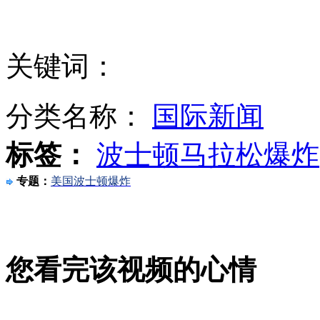
NBA波士顿比赛因爆炸取消
男子持枪射杀邻家3口 疑因修路闹矛盾
关键词：
法国媒体：鲁尼加盟巴黎成定局搭档伊布
分类名称：
国际新闻
标签：
波士顿马拉松爆炸
BBC被曝利用学生赴朝秘密拍摄
专题：
美国波士顿爆炸
奥巴马未提及爆炸是否为恐怖袭击
您看完该视频的心情
山西运城恶犬咬伤多人 警民合力深夜将其击毙