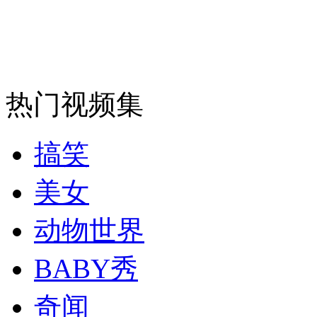
走！跟着总书记去植树
消防员救轻生者
花炮节热闹非凡
减压"枕头大战"
热门视频集
纽约上演“枕头大战”
搞笑
美女
司机酒驾遇交警 急速倒车逃窜
动物世界
BABY秀
奇闻