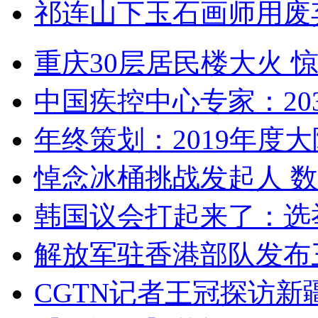
祁连山下玉石画师用废
重庆30层居民楼大火
中国疾控中心专家：203
年终策划：2019年度大陆
悼念冰桶挑战发起人 数百
韩国议会打起来了：选举
解放军驻香港部队发布三
CGTN记者王冠探访新疆