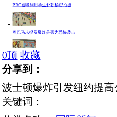
BBC被曝利用学生赴朝秘密拍摄
奥巴马未提及爆炸是否为恐怖袭击
0
顶
收藏
朝鲜向韩反朝活动发出最后通牒
分享到：
波士顿爆炸引发纽约提高
波士顿一天发生三起爆炸 奥巴马誓严惩凶手
关键词：
爆炸致使波士顿政府中断手机通讯 地铁封闭