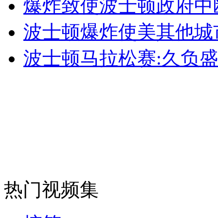
爆炸致使波士顿政府中
波士顿爆炸使美其他城
外交部：反对强权政治霸凌主义
波士顿马拉松赛:久负盛
外交部：有关国家言论片面不公正
安徽一实载49人客车翻车
走！跟着总书记去植树
热门视频集
消防员救轻生者
花炮节热闹非凡
减压"枕头大战"