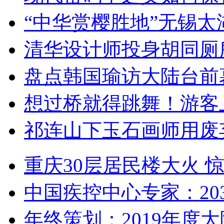
“中华赏樱胜地”无锡
清华设计师投身胡同厕
盘点韩国瑜访大陆台前
想过桥就得跳舞！游客
祁连山下玉石画师用废
重庆30层居民楼大火
中国疾控中心专家：203
年终策划：2019年度大陆