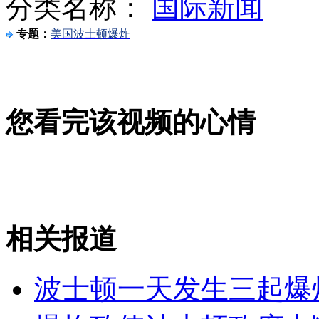
分类名称：
国际新闻
专题：
美国波士顿爆炸
波士顿爆炸使美其他城市提升安全等级 纽约地铁暂停
您看完该视频的心情
波士顿马拉松赛:久负盛名 吸引世界名将参加
山西运城恶犬咬伤多人 警民合力深夜将其击毙
相关报道
女孩北京地铁殴打老人 痛下狠手拳打脚踢
波士顿一天发生三起爆
无痛分娩是否安全 医生回应