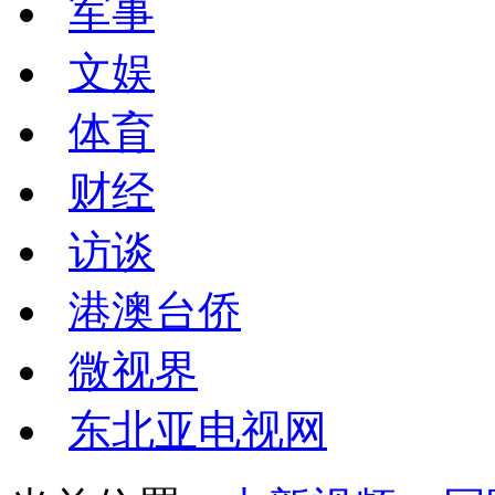
军事
文娱
体育
财经
访谈
港澳台侨
微视界
东北亚电视网