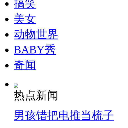
搞笑
美女
纽约上演“枕头大战”
动物世界
司机酒驾遇交警 急速倒车逃窜
BABY秀
奇闻
热点新闻
男孩错把电推当梳子