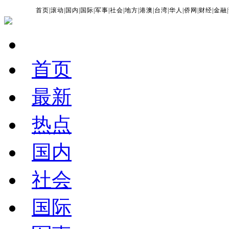
首页
|
滚动
|
国内
|
国际
|
军事
|
社会
|
地方
|
港澳
|
台湾
|
华人
|
侨网
|
财经
|
金融
|
首页
最新
热点
国内
社会
国际