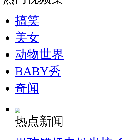
走！跟着总书记去植树
搞笑
消防员救轻生者
花炮节热闹非凡
减压"枕头大战"
美女
动物世界
纽约上演“枕头大战”
BABY秀
司机酒驾遇交警 急速倒车逃窜
奇闻
热点新闻