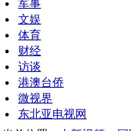
军事
文娱
体育
财经
访谈
港澳台侨
微视界
东北亚电视网