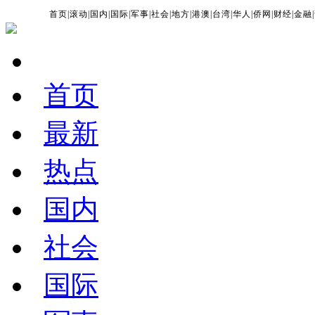
首页
|
滚动
|
国内
|
国际
|
军事
|
社会
|
地方
|
港澳
|
台湾
|
华人
|
侨网
|
财经
|
金融
|
首页
最新
热点
国内
社会
国际