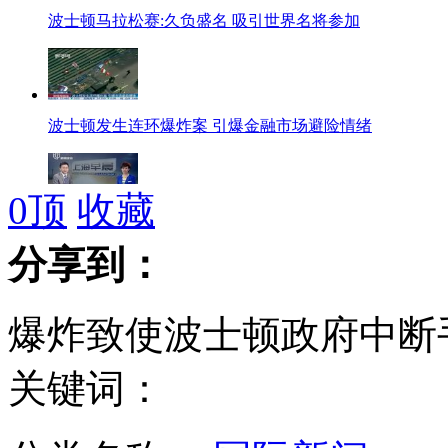
波士顿马拉松赛:久负盛名 吸引世界名将参加
波士顿发生连环爆炸案 引爆金融市场避险情绪
0
顶
收藏
美国：FBI将波士顿爆炸事件定性为恐怖袭击
分享到：
爆炸致使波士顿政府中断
网曝海天盛筵“涉黄”女模是男儿身
关键词：
波士顿:教育名城 拥有哈佛麻省理工等顶尖学府