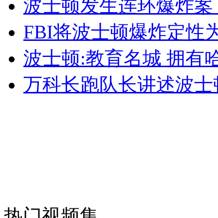
波士顿发生连环爆炸案
女孩北京地铁殴打老人 痛下狠手拳打脚踢
FBI将波士顿爆炸定性
无痛分娩是否安全 医生回应
波士顿:教育名城 拥
万科长跑队长讲述波士
外交部：反对强权政治霸凌主义
外交部：有关国家言论片面不公正
安徽一实载49人客车翻车
热门视频集