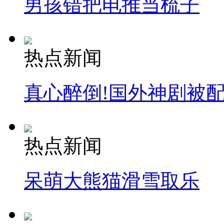
男孩错把电推当梳子
热点新闻
真心醉倒!国外神剧被
热点新闻
呆萌大熊猫滑雪取乐