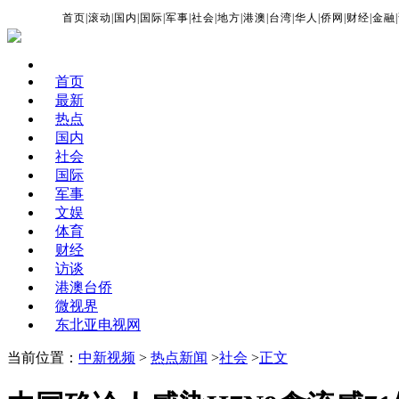
首页
|
滚动
|
国内
|
国际
|
军事
|
社会
|
地方
|
港澳
|
台湾
|
华人
|
侨网
|
财经
|
金融
|
首页
最新
热点
国内
社会
国际
军事
文娱
体育
财经
访谈
港澳台侨
微视界
东北亚电视网
当前位置：
中新视频
>
热点新闻
>
社会
>
正文