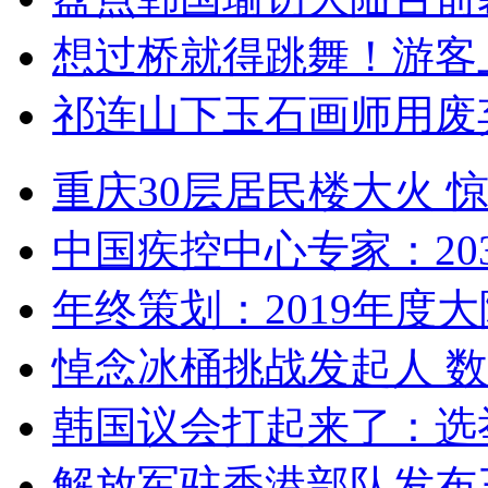
想过桥就得跳舞！游客
祁连山下玉石画师用废
重庆30层居民楼大火
中国疾控中心专家：203
年终策划：2019年度大陆
悼念冰桶挑战发起人 数百
韩国议会打起来了：选举
解放军驻香港部队发布三