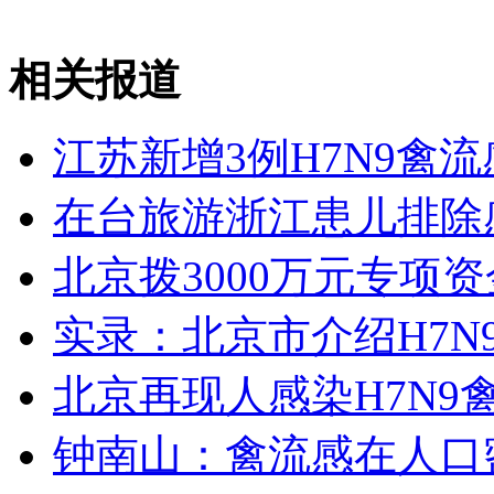
陈慧娴重签宝丽金传唱粤语经典
相关报道
山西运城恶犬咬伤多人 警民合力深夜将其击毙
江苏新增3例H7N9禽
在台旅游浙江患儿排除感
女孩北京地铁殴打老人 痛下狠手拳打脚踢
北京拨3000万元专项资
无痛分娩是否安全 医生回应
实录：北京市介绍H7N
外交部：反对强权政治霸凌主义
北京再现人感染H7N9
外交部：有关国家言论片面不公正
钟南山：禽流感在人口