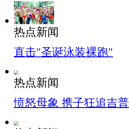
热点新闻
直击"圣诞泳装裸跑"
热点新闻
愤怒母象 携子狂追吉