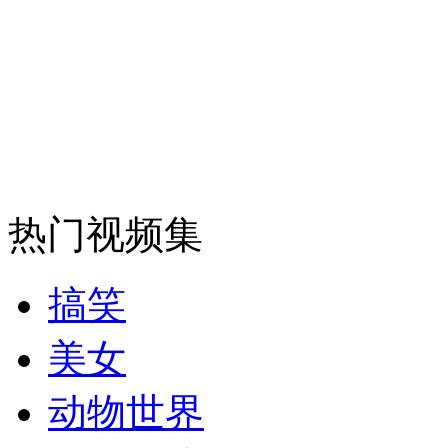
安徽一实载49人客车翻车
走！跟着总书记去植树
热门视频集
消防员救轻生者
花炮节热闹非凡
减压"枕头大战"
搞笑
纽约上演“枕头大战”
美女
动物世界
司机酒驾遇交警 急速倒车逃窜