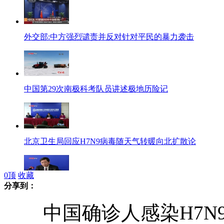
外交部:中方强烈谴责并反对针对平民的暴力袭击
中国第29次南极科考队员讲述极地历险记
北京卫生局回应H7N9病毒随天气转暖向北扩散论
0
顶
收藏
分享到：
实录：北京市卫生局回应H7N9病毒变异说法
中国确诊人感染H7N9禽