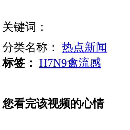
北京卫生局通报北京首例感染H7N9病人病情
关键词：
韩少功畅谈海南文化发展“上要着天，下要着地”
分类名称：
热点新闻
标签：
H7N9禽流感
江苏新增3例H7N9禽流感确诊病例
您看完该视频的心情
巴方称境内至少5人死亡 包括2名儿童3名妇女