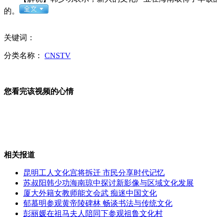
的。
许昌民房塌陷事故调查结果未出 村民度日如年
关键词：
分类名称：
CNSTV
实录：国防部新闻发言人谈半岛局势
您看完该视频的心情
因琐事一40岁宅男杀死亲生老父和继母
相关报道
昆明工人文化宫将拆迁 市民分享时代记忆
金价两年内首次跌破每克300元
苏叔阳韩少功海南琼中探讨新影像与区域文化发展
厦大外籍女教师能文会武 痴迷中国文化
郁慕明参观黄帝陵碑林 畅谈书法与传统文化
彭丽媛在祖马夫人陪同下参观祖鲁文化村