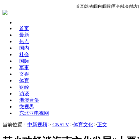
首页
|
滚动
|
国内
|
国际
|
军事
|
社会
|
地方
|
首页
最新
热点
国内
社会
国际
军事
文娱
体育
财经
访谈
港澳台侨
微视界
东北亚电视网
当前位置：
中新视频
>
CNSTV
>
体育文化
>
正文