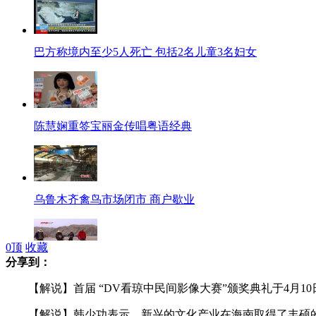
巴方称境内至少5人死亡 包括2名儿童3名妇女
陈慧娴重签宝丽金传唱粤语经典
乌鲁木齐禽鸟市场闭市 商户歇业
0
顶
收藏
分享到：
新疆且末发掘细石器时代古文物遗址
【解说】首届 “DV看琼中民间影像大赛”颁奖典礼于4月1
【解说】韩少功表示，新兴的文化产业在海南取得了丰硕的