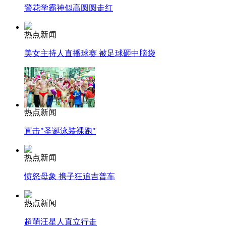
警花学霸神似高圆圆走红
热点新闻
美女主持人直播球赛 被足球砸中脑袋
热点新闻
直击"圣诞泳装裸跑"
热点新闻
愤怒母象 携子狂追吉普车
热点新闻
超萌汪星人直立行走