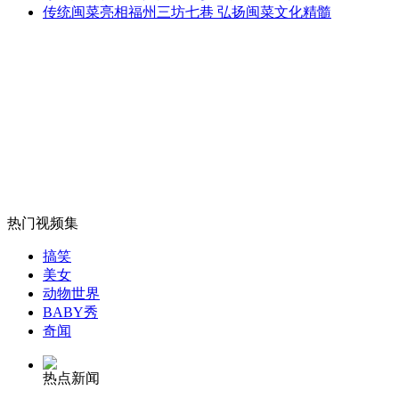
传统闽菜亮相福州三坊七巷 弘扬闽菜文化精髓
伊朗发生7.8级地震 目前已造成40人死亡
山西运城恶犬咬伤多人 警民合力深夜将其击毙
女孩北京地铁殴打老人 痛下狠手拳打脚踢
热门视频集
无痛分娩是否安全 医生回应
搞笑
美女
外交部：反对强权政治霸凌主义
动物世界
BABY秀
奇闻
外交部：有关国家言论片面不公正
热点新闻