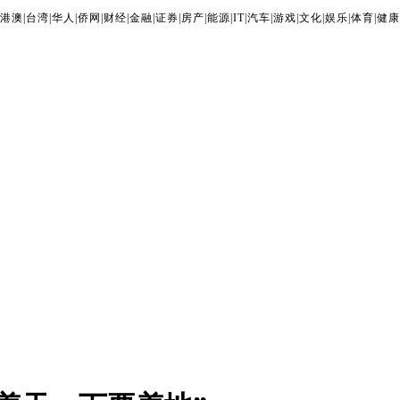
港澳
|
台湾
|
华人
|
侨网
|
财经
|
金融
|
证券
|
房产
|
能源
|
IT
|
汽车
|
游戏
|
文化
|
娱乐
|
体育
|
健康