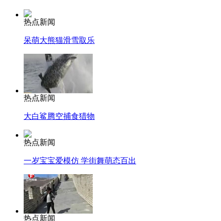
热点新闻
呆萌大熊猫滑雪取乐
热点新闻
大白鲨腾空捕食猎物
热点新闻
一岁宝宝爱模仿 学街舞萌态百出
热点新闻