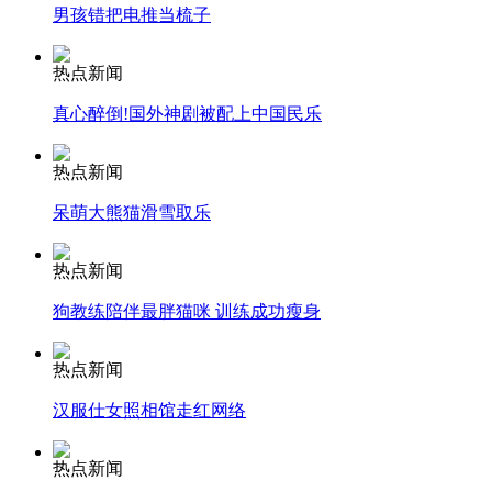
男孩错把电推当梳子
安徽一实载49人客车翻车
热点新闻
真心醉倒!国外神剧被配上中国民乐
热点新闻
走！跟着总书记去植树
呆萌大熊猫滑雪取乐
消防员救轻生者
花炮节热闹非凡
减压"枕头大战"
热点新闻
狗教练陪伴最胖猫咪 训练成功瘦身
热点新闻
纽约上演“枕头大战”
汉服仕女照相馆走红网络
司机酒驾遇交警 急速倒车逃窜
热点新闻