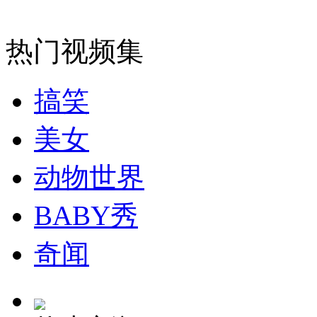
安徽一实载49人客车翻车
热门视频集
搞笑
走！跟着总书记去植树
美女
消防员救轻生者
花炮节热闹非凡
减压"枕头大战"
动物世界
BABY秀
纽约上演“枕头大战”
奇闻
司机酒驾遇交警 急速倒车逃窜