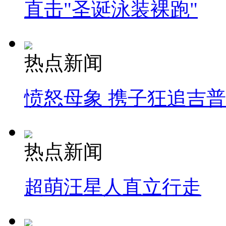
直击"圣诞泳装裸跑"
热点新闻
愤怒母象 携子狂追吉
热点新闻
超萌汪星人直立行走