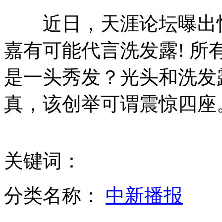
近日，天涯论坛曝出惊
巴黎地铁惊现中文小广告：上门理发请致电
嘉有可能代言洗发露! 
是一头秀发？光头和洗发
深圳：治安队长过生日敲竹杠 邀街道商户赴宴
真，该创举可谓震惊四座
上海：夫妻错将20万元扔掉 老人捡到交回
关键词：
广东梅州:派出所副所长驾警车撞死人后逃逸
分类名称：
中新播报