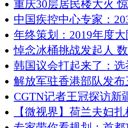
重庆30层居民楼大火
中国疾控中心专家：203
年终策划：2019年度大陆
悼念冰桶挑战发起人 数百
韩国议会打起来了：选举
解放军驻香港部队发布三
CGTN记者王冠探访新疆
【微视界】荷兰夫妇扎根青
专家带你看规划：首都功