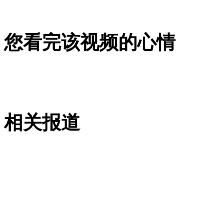
6岁女童遭父亲戳下体猥亵16次
您看完该视频的心情
山西运城恶犬咬伤多人 警民合力深夜将其击毙
女孩北京地铁殴打老人 痛下狠手拳打脚踢
相关报道
无痛分娩是否安全 医生回应
外交部：反对强权政治霸凌主义
外交部：有关国家言论片面不公正