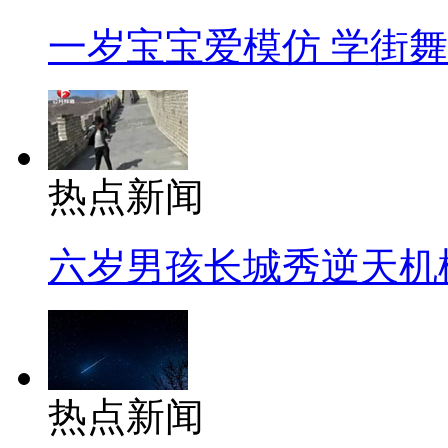
一岁宝宝爱模仿 学街
热点新闻
六岁男孩长城秀逆天机
热点新闻