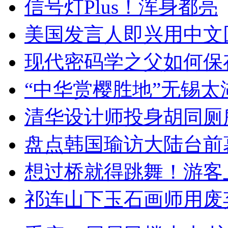
信号灯Plus！浑身都亮
美国发言人即兴用中文
现代密码学之父如何保
“中华赏樱胜地”无锡
清华设计师投身胡同厕
盘点韩国瑜访大陆台前
想过桥就得跳舞！游客
祁连山下玉石画师用废