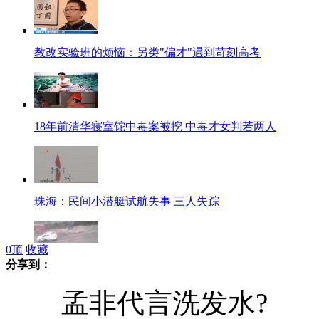
教改实验班的烦恼：另类"偏才"遇到苛刻高考
18年前清华寝室铊中毒案被挖 中毒才女判若两人
珠海：民间小潜艇试航失事 三人失踪
0
顶
收藏
分享到：
实拍广州街头菜刀男追砍警察被三枪击毙
孟非代言洗发水?