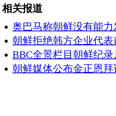
日"集体自卫权"是"变相战争权" 可主动发起战争
相关报道
山西运城恶犬咬伤多人 警民合力深夜将其击毙
奥巴马称朝鲜没有能力
朝鲜拒绝韩方企业代表
女孩北京地铁殴打老人 痛下狠手拳打脚踢
BBC全景栏目朝鲜纪录
朝鲜媒体公布金正恩拜
无痛分娩是否安全 医生回应
外交部：反对强权政治霸凌主义
外交部：有关国家言论片面不公正