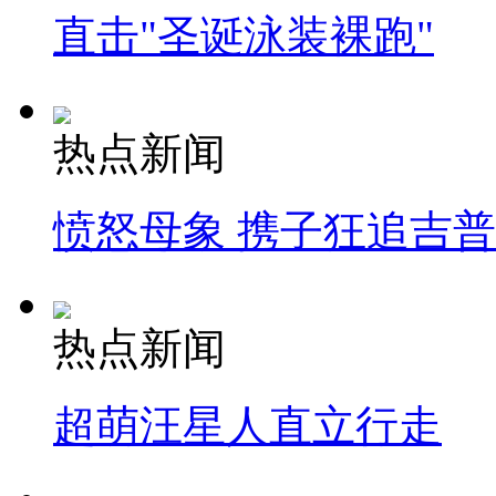
直击"圣诞泳装裸跑"
热点新闻
愤怒母象 携子狂追吉
热点新闻
超萌汪星人直立行走