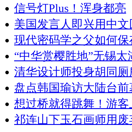
信号灯Plus！浑身都亮
美国发言人即兴用中文
现代密码学之父如何保
“中华赏樱胜地”无锡
清华设计师投身胡同厕
盘点韩国瑜访大陆台前
想过桥就得跳舞！游客
祁连山下玉石画师用废