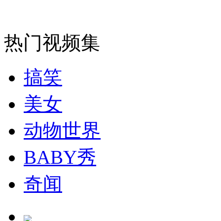
安徽一实载49人客车翻车
热门视频集
搞笑
走！跟着总书记去植树
美女
消防员救轻生者
花炮节热闹非凡
减压"枕头大战"
动物世界
BABY秀
纽约上演“枕头大战”
奇闻
司机酒驾遇交警 急速倒车逃窜