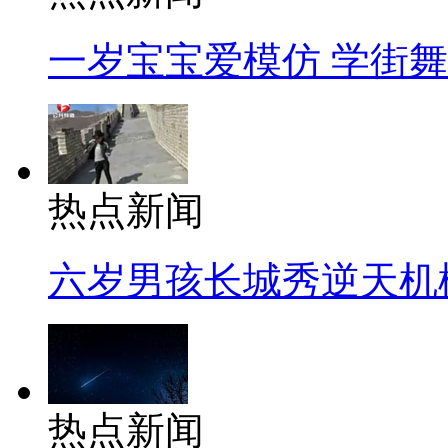
一岁宝宝爱模仿 学街
热点新闻
六岁男孩长城秀逆天机
热点新闻