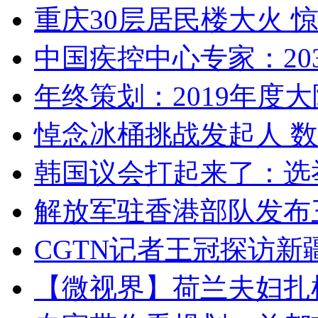
重庆30层居民楼大火
中国疾控中心专家：203
年终策划：2019年度大陆
悼念冰桶挑战发起人 数百
韩国议会打起来了：选举
解放军驻香港部队发布三
CGTN记者王冠探访新疆
【微视界】荷兰夫妇扎根青