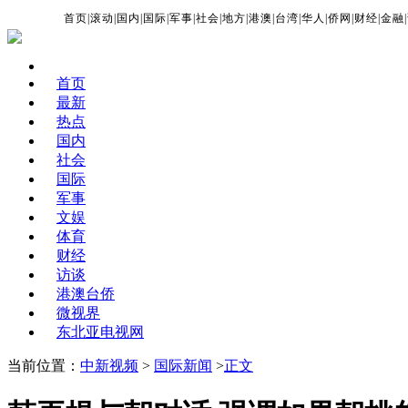
首页
|
滚动
|
国内
|
国际
|
军事
|
社会
|
地方
|
港澳
|
台湾
|
华人
|
侨网
|
财经
|
金融
|
首页
最新
热点
国内
社会
国际
军事
文娱
体育
财经
访谈
港澳台侨
微视界
东北亚电视网
当前位置：
中新视频
>
国际新闻
>
正文