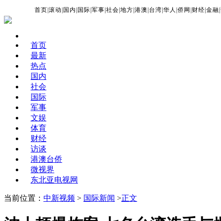
首页
|
滚动
|
国内
|
国际
|
军事
|
社会
|
地方
|
港澳
|
台湾
|
华人
|
侨网
|
财经
|
金融
|
首页
最新
热点
国内
社会
国际
军事
文娱
体育
财经
访谈
港澳台侨
微视界
东北亚电视网
当前位置：
中新视频
>
国际新闻
>
正文