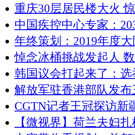
重庆30层居民楼大火
中国疾控中心专家：203
年终策划：2019年度大陆
悼念冰桶挑战发起人 数百
韩国议会打起来了：选举
解放军驻香港部队发布三
CGTN记者王冠探访新疆
【微视界】荷兰夫妇扎根青