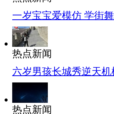
一岁宝宝爱模仿 学街
热点新闻
六岁男孩长城秀逆天机
热点新闻