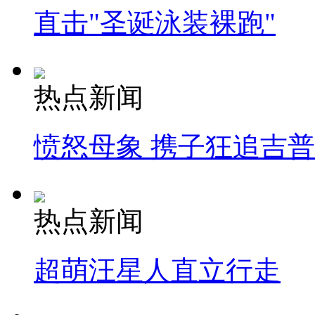
直击"圣诞泳装裸跑"
热点新闻
愤怒母象 携子狂追吉
热点新闻
超萌汪星人直立行走