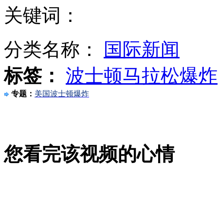
关键词：
得州爆炸事件死伤人数报道不一
分类名称：
国际新闻
标签：
波士顿马拉松爆炸
得州爆炸工厂氨气不断渗出 对大气污染无法预估
专题：
美国波士顿爆炸
得州爆炸死亡人数暂无法确定
您看完该视频的心情
市民为波士顿爆炸遇难中国女孩点蜡祈福