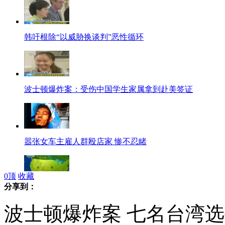
韩吁根除“以威胁换谈判”恶性循环
波士顿爆炸案：受伤中国学生家属拿到赴美签证
嚣张女车主雇人群殴店家 惨不忍睹
0
顶
收藏
分享到：
得州爆炸事发地韦科:曾发生韦科惨案 致80人丧生
波士顿爆炸案 七名台湾