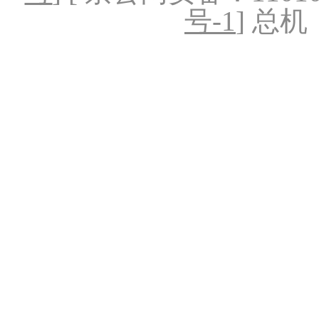
号-1
] 总机：