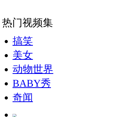
安徽一实载49人客车翻车
热门视频集
搞笑
走！跟着总书记去植树
美女
消防员救轻生者
花炮节热闹非凡
减压"枕头大战"
动物世界
BABY秀
纽约上演“枕头大战”
奇闻
司机酒驾遇交警 急速倒车逃窜