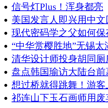
信号灯Plus！浑身都亮
美国发言人即兴用中文
现代密码学之父如何保
“中华赏樱胜地”无锡
清华设计师投身胡同厕
盘点韩国瑜访大陆台前
想过桥就得跳舞！游客
祁连山下玉石画师用废