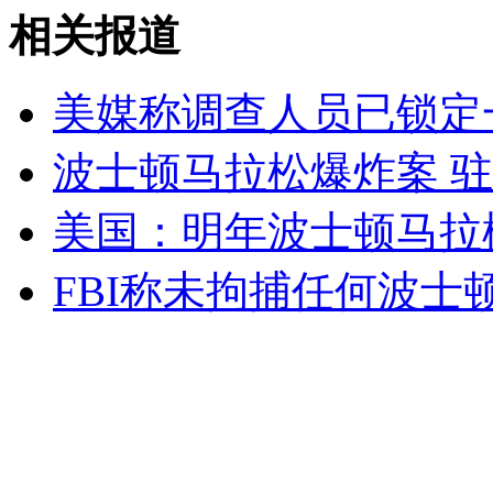
手机记录得州爆炸瞬间 女孩惊呼"赶紧离开"
相关报道
山西运城恶犬咬伤多人 警民合力深夜将其击毙
美媒称调查人员已锁定
波士顿马拉松爆炸案 
女孩北京地铁殴打老人 痛下狠手拳打脚踢
美国：明年波士顿马拉
FBI称未拘捕任何波士
无痛分娩是否安全 医生回应
外交部：反对强权政治霸凌主义
外交部：有关国家言论片面不公正