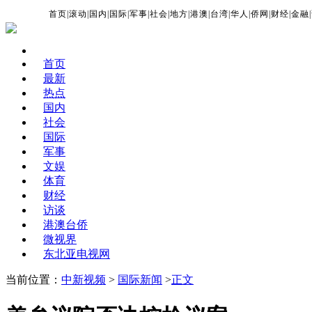
首页
|
滚动
|
国内
|
国际
|
军事
|
社会
|
地方
|
港澳
|
台湾
|
华人
|
侨网
|
财经
|
金融
|
首页
最新
热点
国内
社会
国际
军事
文娱
体育
财经
访谈
港澳台侨
微视界
东北亚电视网
当前位置：
中新视频
>
国际新闻
>
正文