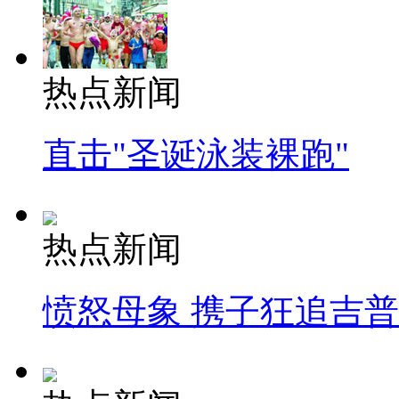
热点新闻
直击"圣诞泳装裸跑"
热点新闻
愤怒母象 携子狂追吉