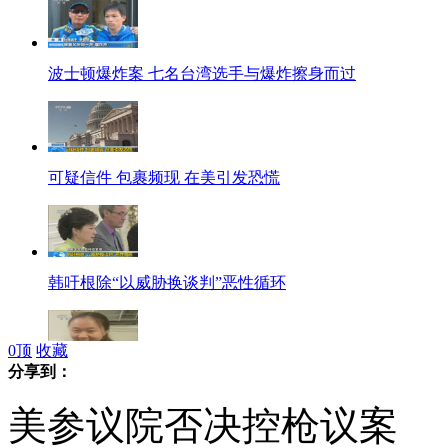
波士顿爆炸案 七名台湾选手与爆炸擦身而过
可疑信件 包裹频现 在美引发恐慌
韩吁根除“以威胁换谈判”恶性循环
0
顶
收藏
分享到：
波士顿爆炸案：受伤中国学生家属拿到赴美签证
美参议院否决控枪议案