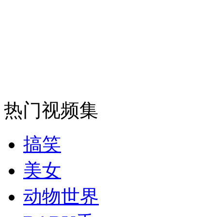
得州爆炸死亡人数暂无法确定
山西运城恶犬咬伤多人 警民合力深夜将其击毙
女孩北京地铁殴打老人 痛下狠手拳打脚踢
热门视频集
无痛分娩是否安全 医生回应
搞笑
外交部：反对强权政治霸凌主义
美女
外交部：有关国家言论片面不公正
动物世界