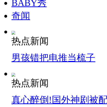
BABY秀
安徽一实载49人客车翻车
奇闻
热点新闻
走！跟着总书记去植树
男孩错把电推当梳子
消防员救轻生者
花炮节热闹非凡
减压"枕头大战"
热点新闻
纽约上演“枕头大战”
真心醉倒!国外神剧被
司机酒驾遇交警 急速倒车逃窜