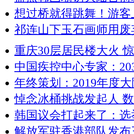
想过桥就得跳舞！游客
祁连山下玉石画师用废
重庆30层居民楼大火
中国疾控中心专家：203
年终策划：2019年度大陆
悼念冰桶挑战发起人 数百
韩国议会打起来了：选举
解放军驻香港部队发布三