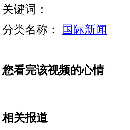
关键词：
嚣张女车主雇人群殴店家 惨不忍睹
分类名称：
国际新闻
得州爆炸事发地韦科:曾发生韦科惨案 致80人丧生
您看完该视频的心情
得州爆炸事件死伤人数报道不一
得州爆炸工厂氨气不断渗出 对大气污染无法预估
相关报道