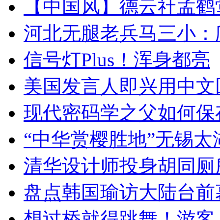
【中国风】德云社孟鹤
河北无腿老兵马三小：爬
信号灯Plus！浑身都亮
美国发言人即兴用中文
现代密码学之父如何保
“中华赏樱胜地”无锡
清华设计师投身胡同厕
盘点韩国瑜访大陆台前
想过桥就得跳舞！游客