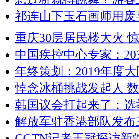
祁连山下玉石画师用废
重庆30层居民楼大火
中国疾控中心专家：203
年终策划：2019年度大陆
悼念冰桶挑战发起人 数百
韩国议会打起来了：选举
解放军驻香港部队发布三
CGTN记者王冠探访新疆