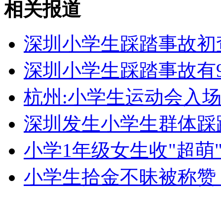
相关报道
张家港高校伤害案后续：嫌犯悲观厌世伤人求解压
深圳小学生踩踏事故初
山西运城恶犬咬伤多人 警民合力深夜将其击毙
深圳小学生踩踏事故有
杭州:小学生运动会入场
女孩北京地铁殴打老人 痛下狠手拳打脚踢
深圳发生小学生群体踩踏
无痛分娩是否安全 医生回应
小学1年级女生收"超萌
外交部：反对强权政治霸凌主义
小学生拾金不昧被称赞
外交部：有关国家言论片面不公正