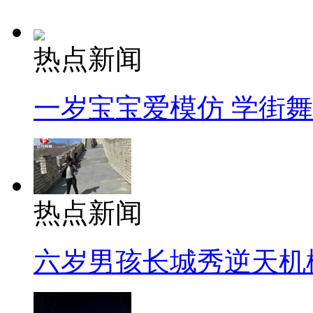
热点新闻
一岁宝宝爱模仿 学街
热点新闻
六岁男孩长城秀逆天机