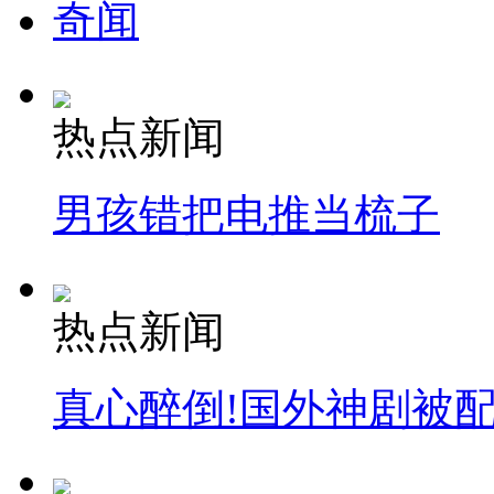
奇闻
热点新闻
男孩错把电推当梳子
热点新闻
真心醉倒!国外神剧被