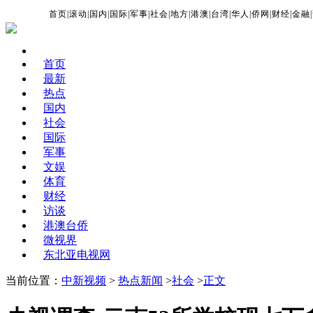
首页
|
滚动
|
国内
|
国际
|
军事
|
社会
|
地方
|
港澳
|
台湾
|
华人
|
侨网
|
财经
|
金融
|
首页
最新
热点
国内
社会
国际
军事
文娱
体育
财经
访谈
港澳台侨
微视界
东北亚电视网
当前位置：
中新视频
>
热点新闻
>
社会
>
正文