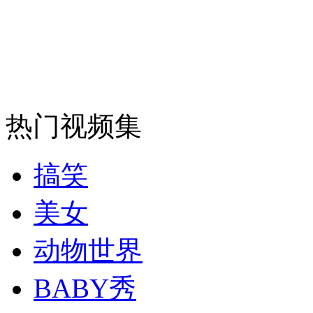
安徽一实载49人客车翻车
走！跟着总书记去植树
热门视频集
消防员救轻生者
花炮节热闹非凡
减压"枕头大战"
搞笑
美女
纽约上演“枕头大战”
动物世界
BABY秀
司机酒驾遇交警 急速倒车逃窜