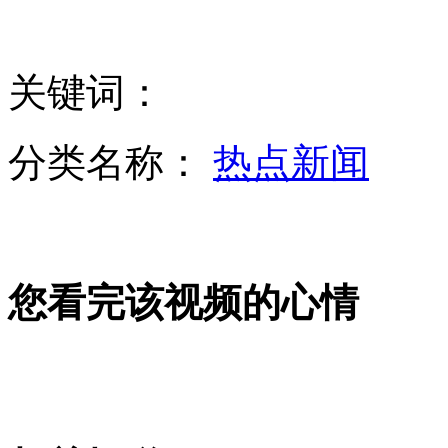
实拍成都交警开出首张行人闯红灯罚单
关键词：
向奥巴马发“毒邮件”嫌疑人被捕
分类名称：
热点新闻
美官员称商店监控录像中发现嫌疑人行踪
您看完该视频的心情
2013年中央本级三公经费预算79.69亿 减少1.26亿