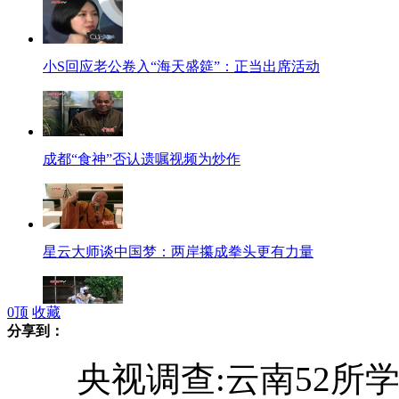
小S回应老公卷入“海天盛筵”：正当出席活动
成都“食神”否认遗嘱视频为炒作
星云大师谈中国梦：两岸攥成拳头更有力量
0
顶
收藏
分享到：
云南瑞丽：孔雀王子要跳现代舞
央视调查:云南52所学