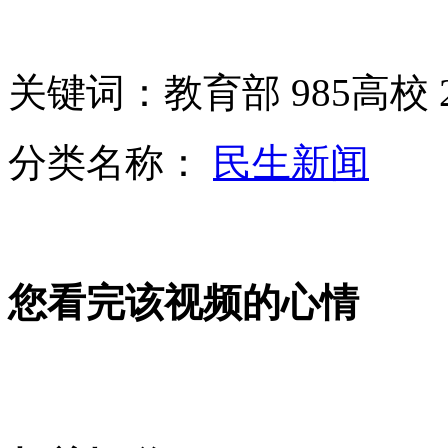
胡德平：把父亲思想整理出来是对他最好的纪念
关键词：教育部 985高校 
分类名称：
民生新闻
6中国演员将加盟<变形金刚4>
青岛中山公园樱花盛开 樱花邮局邮票热卖
您看完该视频的心情
百余件星云大师“一笔字”作品在天津展出