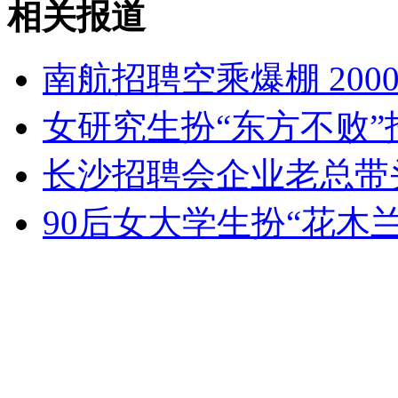
相关报道
山西运城恶犬咬伤多人 警民合力深夜将其击毙
南航招聘空乘爆棚 20
女孩北京地铁殴打老人 痛下狠手拳打脚踢
女研究生扮“东方不败”
无痛分娩是否安全 医生回应
长沙招聘会企业老总带
90后女大学生扮“花木
外交部：反对强权政治霸凌主义
外交部：有关国家言论片面不公正
安徽一实载49人客车翻车