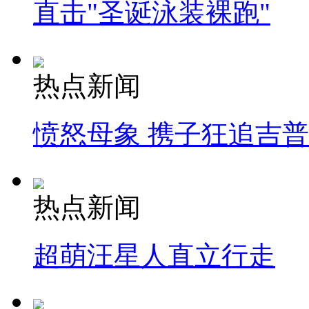
直击"圣诞泳装裸跑"
热点新闻
愤怒母象 携子狂追吉
热点新闻
超萌汪星人直立行走