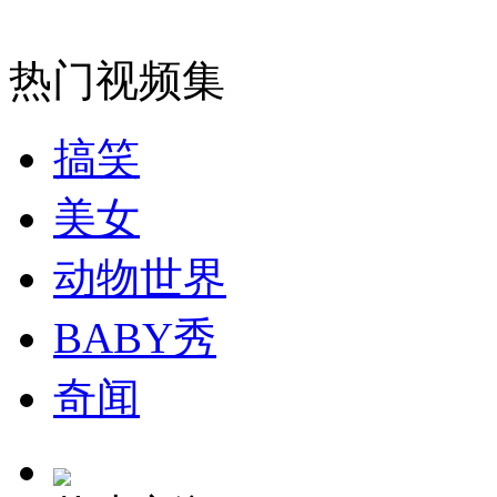
热门视频集
走！跟着总书记去植树
搞笑
消防员救轻生者
花炮节热闹非凡
减压"枕头大战"
美女
动物世界
纽约上演“枕头大战”
BABY秀
司机酒驾遇交警 急速倒车逃窜
奇闻