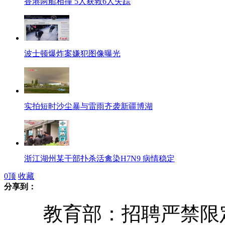
香港两船相撞 5人获救6人失踪
波士顿爆炸案嫌犯图像曝光
实拍短时沙尘暴与雷雨齐袭新疆博湖
浙江湖州某干部扑杀活禽染H7N9 病情稳定
0
顶
收藏
分享到：
教育部：招聘严禁限定9
金银花入预防H7N9禽流感中药方一度被抢购