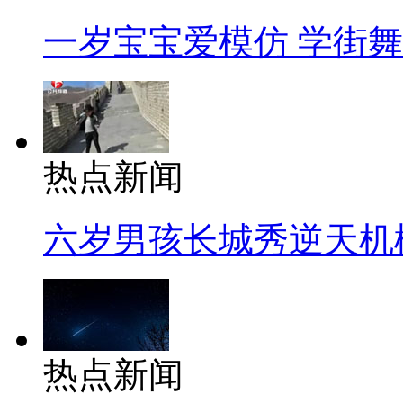
一岁宝宝爱模仿 学街
热点新闻
六岁男孩长城秀逆天机
热点新闻