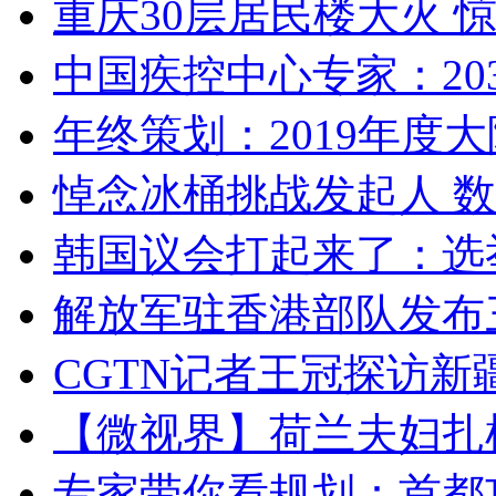
重庆30层居民楼大火
中国疾控中心专家：203
年终策划：2019年度大陆
悼念冰桶挑战发起人 数百
韩国议会打起来了：选举
解放军驻香港部队发布三
CGTN记者王冠探访新疆
【微视界】荷兰夫妇扎根青
专家带你看规划：首都功