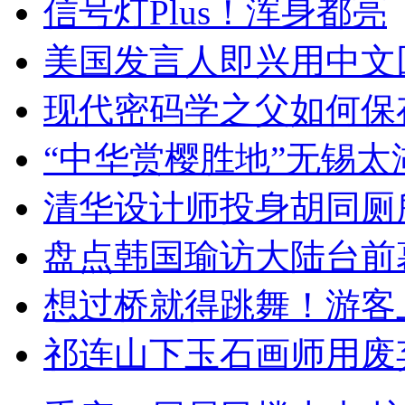
信号灯Plus！浑身都亮
美国发言人即兴用中文
现代密码学之父如何保
“中华赏樱胜地”无锡
清华设计师投身胡同厕
盘点韩国瑜访大陆台前
想过桥就得跳舞！游客
祁连山下玉石画师用废