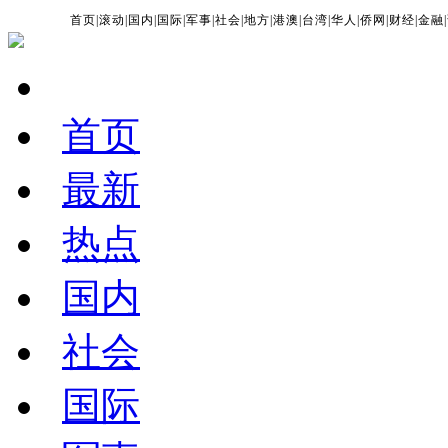
首页
|
滚动
|
国内
|
国际
|
军事
|
社会
|
地方
|
港澳
|
台湾
|
华人
|
侨网
|
财经
|
金融
|
首页
最新
热点
国内
社会
国际