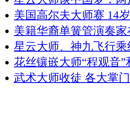
走！跟着总书记去植树
美国高尔夫大师赛 14
消防员救轻生者
花炮节热闹非凡
减压"枕头大战"
美籍华裔单簧管演奏家
星云大师、神九飞行乘
纽约上演“枕头大战”
花丝镶嵌大师“程观音
司机酒驾遇交警 急速倒车逃窜
武术大师收徒 各大掌门