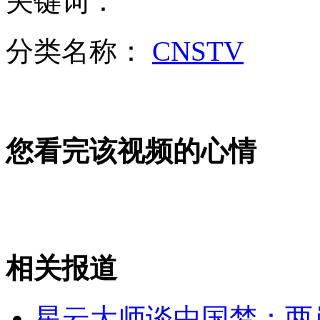
关键词：
女孩北京地铁殴打老人 痛下狠手拳打脚踢
分类名称：
CNSTV
无痛分娩是否安全 医生回应
外交部：反对强权政治霸凌主义
您看完该视频的心情
外交部：有关国家言论片面不公正
安徽一实载49人客车翻车
相关报道
星云大师谈中国梦：两