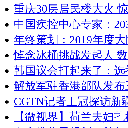
重庆30层居民楼大火
中国疾控中心专家：203
年终策划：2019年度大陆
悼念冰桶挑战发起人 数百
韩国议会打起来了：选举
解放军驻香港部队发布三
CGTN记者王冠探访新疆
【微视界】荷兰夫妇扎根青