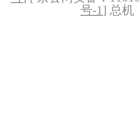
号-1
] 总机：