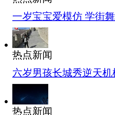
一岁宝宝爱模仿 学街
热点新闻
六岁男孩长城秀逆天机
热点新闻