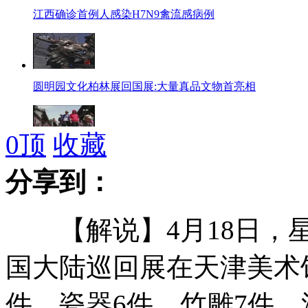
江西确诊首例人感染H7N9禽流感病例
圆明园文化柏林展回国展:大量真品文物首亮相
0
顶
收藏
“五一”小长假1200多家景区门票平均优惠20%
分享到：
【解说】4月18日，星云
北京一咖啡馆以“一夜情”作诱饵诈骗27人
国大陆巡回展在天津美术
件、瓷器6件、竹雕7件、油
俄国防部将对俄武器装备升级改造