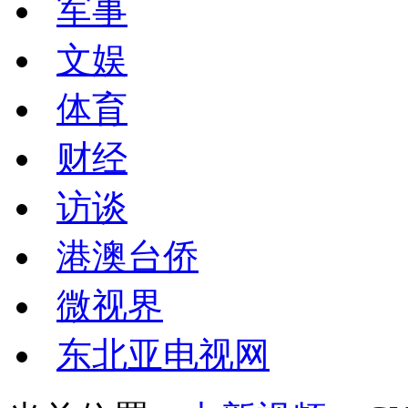
军事
文娱
体育
财经
访谈
港澳台侨
微视界
东北亚电视网