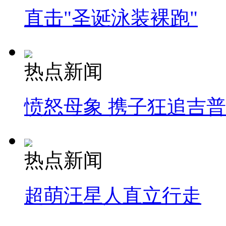
直击"圣诞泳装裸跑"
热点新闻
愤怒母象 携子狂追吉
热点新闻
超萌汪星人直立行走