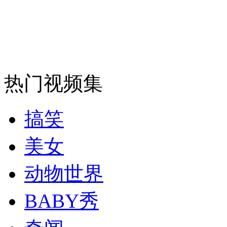
走！跟着总书记去植树
消防员救轻生者
花炮节热闹非凡
减压"枕头大战"
热门视频集
纽约上演“枕头大战”
搞笑
司机酒驾遇交警 急速倒车逃窜
美女
动物世界
BABY秀