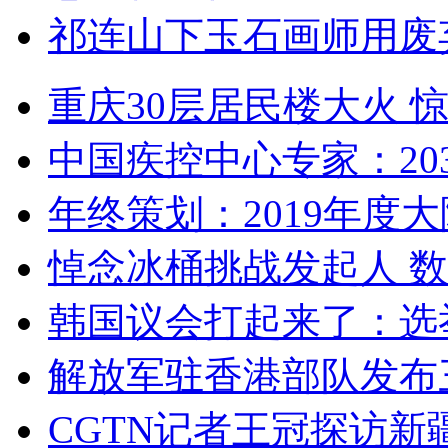
祁连山下玉石画师用废
重庆30层居民楼大火
中国疾控中心专家：203
年终策划：2019年度大陆
悼念冰桶挑战发起人 数百
韩国议会打起来了：选举
解放军驻香港部队发布三
CGTN记者王冠探访新疆