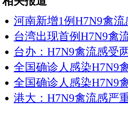
相关报道
女孩北京地铁殴打老人 痛下狠手拳打脚踢
河南新增1例H7N9禽
无痛分娩是否安全 医生回应
台湾出现首例H7N9禽
外交部：反对强权政治霸凌主义
台办：H7N9禽流感受
全国确诊人感染H7N9禽
外交部：有关国家言论片面不公正
全国确诊人感染H7N9禽
港大：H7N9禽流感严
安徽一实载49人客车翻车