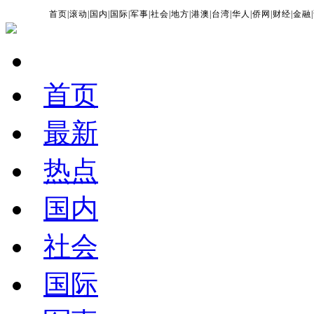
首页
|
滚动
|
国内
|
国际
|
军事
|
社会
|
地方
|
港澳
|
台湾
|
华人
|
侨网
|
财经
|
金融
|
首页
最新
热点
国内
社会
国际