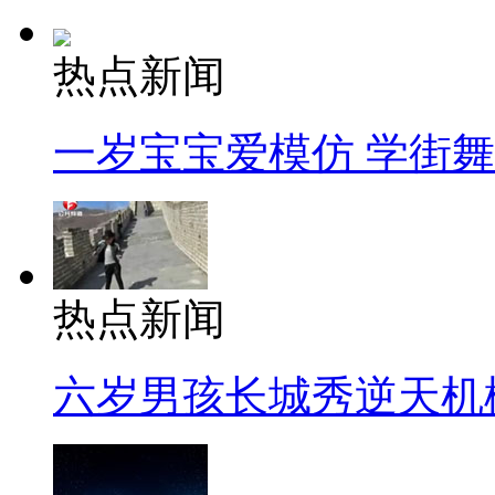
热点新闻
一岁宝宝爱模仿 学街
热点新闻
六岁男孩长城秀逆天机