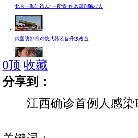
北京一咖啡馆以“一夜情”作诱饵诈骗27人
俄国防部将对俄武器装备升级改造
0
顶
收藏
实拍：震后第一课
分享到：
江西确诊首例人感染H7
百款新车亮相上海车展 新能源车“绿动”车展
电视直播被问"你幸福吗" 普京答:这是个哲学问题