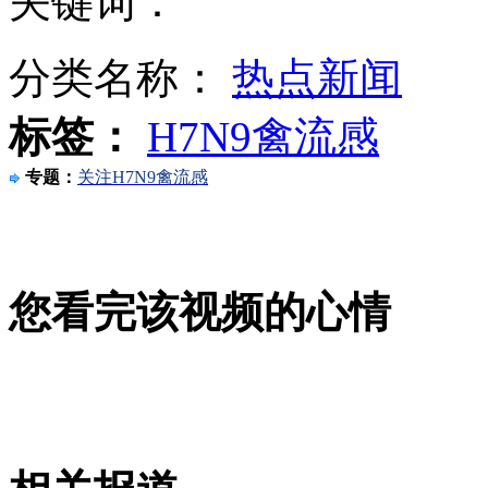
关键词：
分类名称：
热点新闻
浙江嘉兴病死猪再现 随意抛弃臭气熏天
标签：
H7N9禽流感
专题：
关注H7N9禽流感
志愿者救灾要热忱更要理性
您看完该视频的心情
“山东坑农化肥”致庄稼死翘翘
山西运城恶犬咬伤多人 警民合力深夜将其击毙