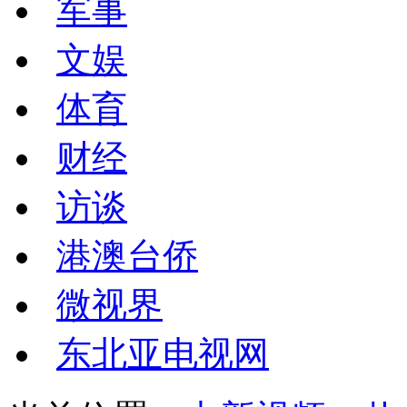
军事
文娱
体育
财经
访谈
港澳台侨
微视界
东北亚电视网