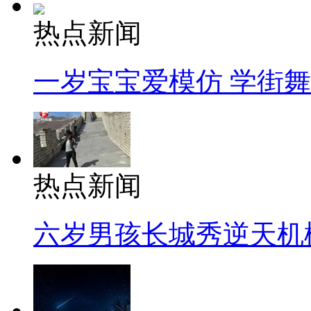
热点新闻
一岁宝宝爱模仿 学街
热点新闻
六岁男孩长城秀逆天机