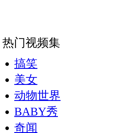
走！跟着总书记去植树
消防员救轻生者
花炮节热闹非凡
减压"枕头大战"
热门视频集
纽约上演“枕头大战”
搞笑
司机酒驾遇交警 急速倒车逃窜
美女
动物世界
BABY秀
奇闻