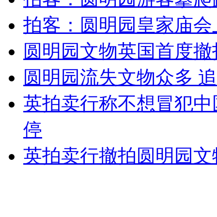
女孩北京地铁殴打老人 痛下狠手拳打脚踢
拍客：圆明园皇家庙会
圆明园文物英国首度撤
无痛分娩是否安全 医生回应
圆明园流失文物众多 
外交部：反对强权政治霸凌主义
英拍卖行称不想冒犯中
外交部：有关国家言论片面不公正
停
英拍卖行撤拍圆明园文
安徽一实载49人客车翻车