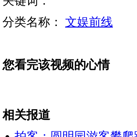
关键词：
分类名称：
文娱前线
浙江嘉兴病死猪再现 随意抛弃臭气熏天
志愿者救灾要热忱更要理性
您看完该视频的心情
“山东坑农化肥”致庄稼死翘翘
相关报道
山西运城恶犬咬伤多人 警民合力深夜将其击毙
拍客：圆明园游客攀爬