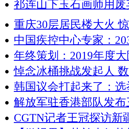
祁连山下玉石画师用废
重庆30层居民楼大火
中国疾控中心专家：203
年终策划：2019年度大陆
悼念冰桶挑战发起人 数百
韩国议会打起来了：选举
解放军驻香港部队发布三
CGTN记者王冠探访新疆