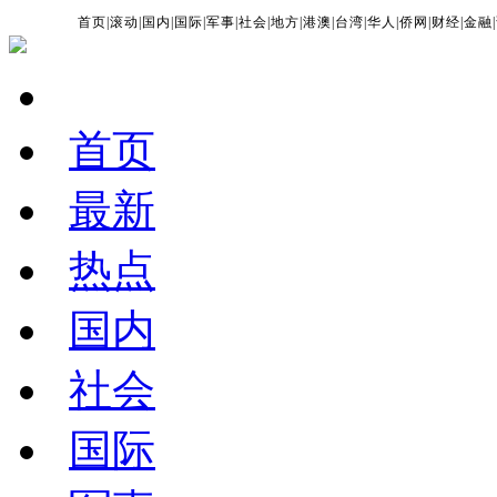
首页
|
滚动
|
国内
|
国际
|
军事
|
社会
|
地方
|
港澳
|
台湾
|
华人
|
侨网
|
财经
|
金融
|
首页
最新
热点
国内
社会
国际