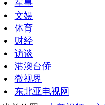
军事
文娱
体育
财经
访谈
港澳台侨
微视界
东北亚电视网