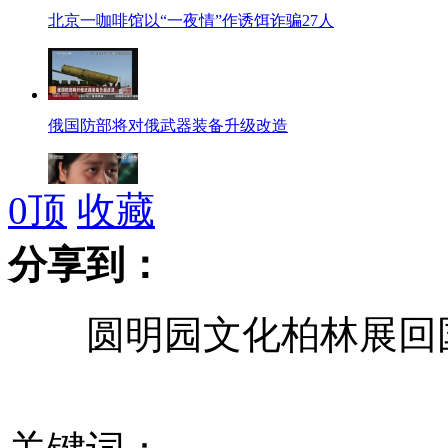
北京一咖啡馆以“一夜情”作诱饵诈骗27人
俄国防部将对俄武器装备升级改造
0
顶
收藏
实拍：震后第一课
分享到：
圆明园文化柏林展回国
百款新车亮相上海车展 新能源车“绿动”车展
电视直播被问"你幸福吗" 普京答:这是个哲学问题