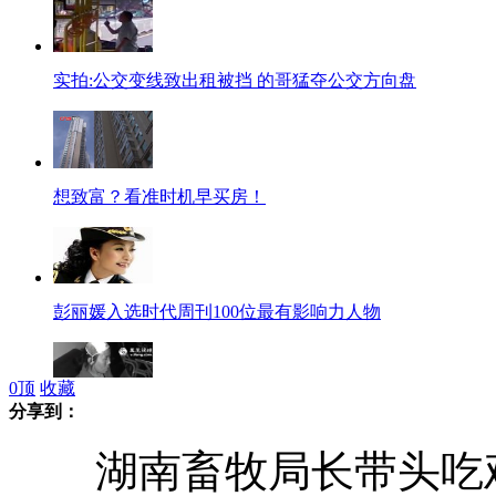
实拍:公交变线致出租被挡 的哥猛夺公交方向盘
想致富？看准时机早买房！
彭丽媛入选时代周刊100位最有影响力人物
0
顶
收藏
分享到：
网曝西安宝马车主殴打保洁员
湖南畜牧局长带头吃鸡消