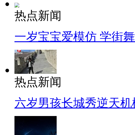
热点新闻
一岁宝宝爱模仿 学街
热点新闻
六岁男孩长城秀逆天机