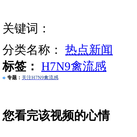
格莱美巨星将集体来华 谭晶最欣赏迈克尔·波顿
关键词：
得州爆炸目击者：这是一生中见到最糟糕的事
分类名称：
热点新闻
标签：
H7N9禽流感
歼十训练发生故障 飞行员放弃跳伞滑行迫降
专题：
关注H7N9禽流感
韩外交部称朝所提要求“不合逻辑”
您看完该视频的心情