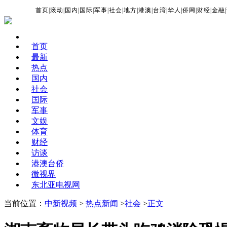
首页
|
滚动
|
国内
|
国际
|
军事
|
社会
|
地方
|
港澳
|
台湾
|
华人
|
侨网
|
财经
|
金融
|
首页
最新
热点
国内
社会
国际
军事
文娱
体育
财经
访谈
港澳台侨
微视界
东北亚电视网
当前位置：
中新视频
>
热点新闻
>
社会
>
正文