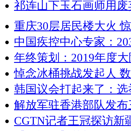
祁连山下玉石画师用废
重庆30层居民楼大火
中国疾控中心专家：203
年终策划：2019年度大陆
悼念冰桶挑战发起人 数百
韩国议会打起来了：选举
解放军驻香港部队发布三
CGTN记者王冠探访新疆