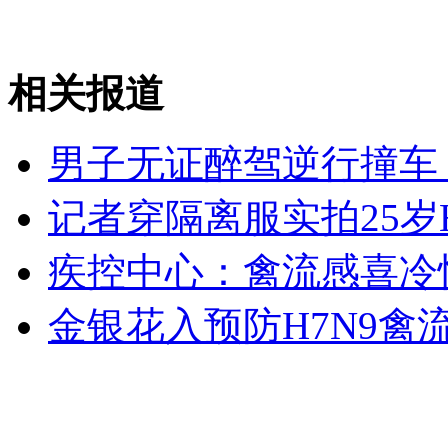
凤凰古城一酒吧发生火灾 火光冲天酒吧烧毁
相关报道
山西运城恶犬咬伤多人 警民合力深夜将其击毙
男子无证醉驾逆行撞车
女孩北京地铁殴打老人 痛下狠手拳打脚踢
记者穿隔离服实拍25岁
无痛分娩是否安全 医生回应
疾控中心：禽流感喜冷
金银花入预防H7N9禽
外交部：反对强权政治霸凌主义
外交部：有关国家言论片面不公正