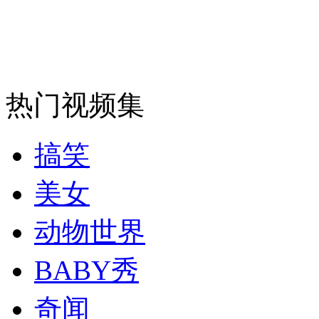
安徽一实载49人客车翻车
热门视频集
走！跟着总书记去植树
搞笑
消防员救轻生者
花炮节热闹非凡
减压"枕头大战"
美女
动物世界
纽约上演“枕头大战”
BABY秀
司机酒驾遇交警 急速倒车逃窜
奇闻