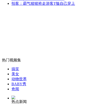
拍客：霸气猩猩抢走游客T恤自己穿上
山西运城恶犬咬伤多人 警民合力深夜将其击毙
女孩北京地铁殴打老人 痛下狠手拳打脚踢
无痛分娩是否安全 医生回应
热门视频集
外交部：反对强权政治霸凌主义
搞笑
美女
动物世界
BABY秀
外交部：有关国家言论片面不公正
奇闻
热点新闻