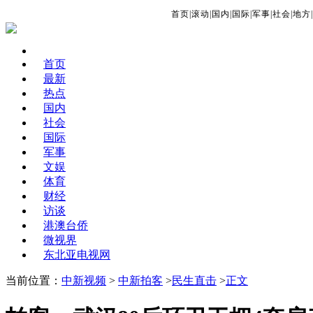
首页
|
滚动
|
国内
|
国际
|
军事
|
社会
|
地方
|
首页
最新
热点
国内
社会
国际
军事
文娱
体育
财经
访谈
港澳台侨
微视界
东北亚电视网
当前位置：
中新视频
>
中新拍客
>
民生直击
>
正文