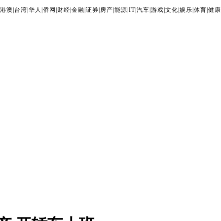
港澳
|
台湾
|
华人
|
侨网
|
财经
|
金融
|
证券
|
房产
|
能源
|
IT
|
汽车
|
游戏
|
文化
|
娱乐
|
体育
|
健康