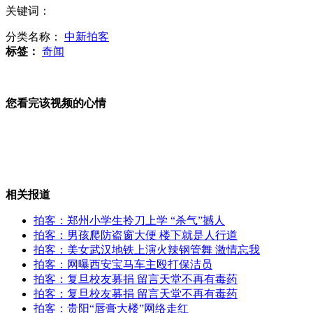
得州地方官员称化肥厂仍非常危险
关键词：
分类名称：
中新拍客
标签：
奇闻
美国得州化肥厂曾因安全问题未获生产许可证
您看完该视频的心情
实拍南通高速路轿车疯狂逆行 司机被扣12分
相关报道
拍客：郑州小学生拎刀上学 “杀气”撼人
得州爆炸现场火势得到控制 原因仍未查明
拍客：男孩爬防盗窗大便 楼下就是人行道
拍客：美女武汉地铁上演火辣钢管舞 激情忘我
拍客：网曝西安宝马车主殴打保洁员
拍客：复旦校友募捐 留言天堂不再有毒药
拍客：复旦校友募捐 留言天堂不再有毒药
郑州小学生拎刀上学 “杀气”撼人
拍客：贵阳“唇膏大楼”网络走红