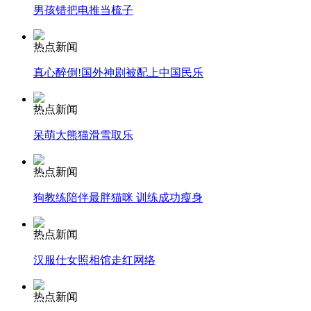
安徽一实载49人客车翻车
男孩错把电推当梳子
热点新闻
真心醉倒!国外神剧被配上中国民乐
走！跟着总书记去植树
热点新闻
消防员救轻生者
花炮节热闹非凡
减压"枕头大战"
呆萌大熊猫滑雪取乐
热点新闻
狗教练陪伴最胖猫咪 训练成功瘦身
纽约上演“枕头大战”
热点新闻
汉服仕女照相馆走红网络
司机酒驾遇交警 急速倒车逃窜
热点新闻