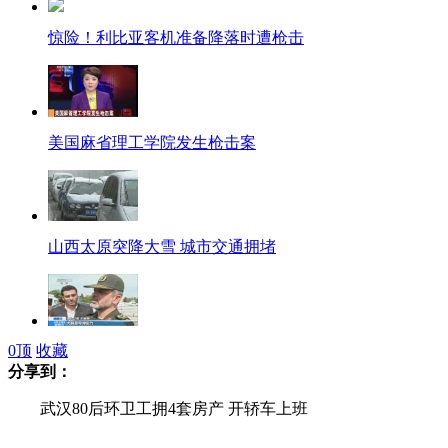
惊险！利比亚客机准备降落时遭枪击
美国麻省理工学院发生枪击案
山西太原突降大雪 城市交通拥堵
0
顶
收藏
伊朗防长：将沉重打击任何军事攻击
分享到：
武汉80后环卫工拥4套房产 开轿车上班