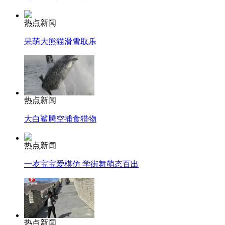
热点新闻
呆萌大熊猫滑雪取乐
热点新闻
大白鲨腾空捕食猎物
热点新闻
一岁宝宝爱模仿 学街舞萌态百出
热点新闻