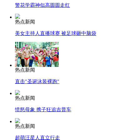
警花学霸神似高圆圆走红
热点新闻
美女主持人直播球赛 被足球砸中脑袋
热点新闻
直击"圣诞泳装裸跑"
热点新闻
愤怒母象 携子狂追吉普车
热点新闻
超萌汪星人直立行走