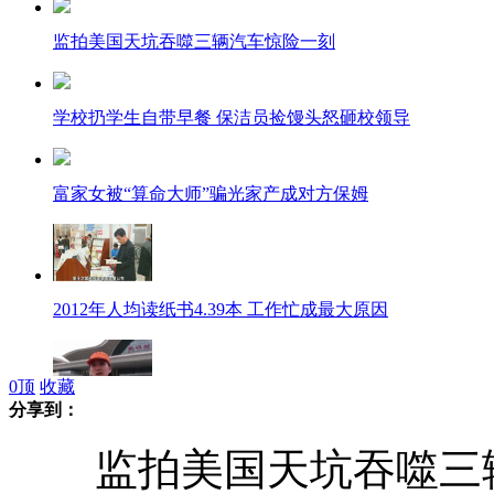
监拍美国天坑吞噬三辆汽车惊险一刻
学校扔学生自带早餐 保洁员捡馒头怒砸校领导
富家女被“算命大师”骗光家产成对方保姆
2012年人均读纸书4.39本 工作忙成最大原因
0
顶
收藏
分享到：
武汉环卫工拥4套房产 开轿车上班
监拍美国天坑吞噬三辆