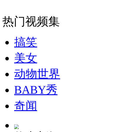
消防员救轻生者
花炮节热闹非凡
减压"枕头大战"
热门视频集
搞笑
纽约上演“枕头大战”
美女
司机酒驾遇交警 急速倒车逃窜
动物世界
BABY秀
奇闻