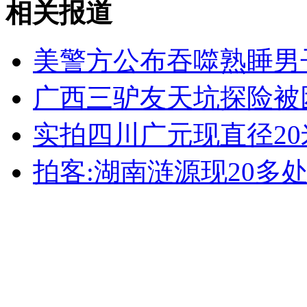
相关报道
女孩北京地铁殴打老人 痛下狠手拳打脚踢
美警方公布吞噬熟睡男
无痛分娩是否安全 医生回应
广西三驴友天坑探险被
外交部：反对强权政治霸凌主义
实拍四川广元现直径20
外交部：有关国家言论片面不公正
拍客:湖南涟源现20多处
安徽一实载49人客车翻车
走！跟着总书记去植树