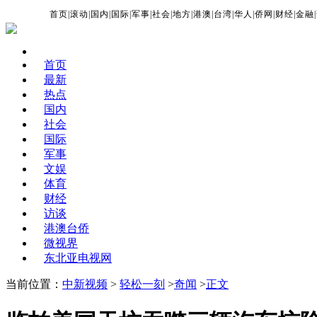
首页
|
滚动
|
国内
|
国际
|
军事
|
社会
|
地方
|
港澳
|
台湾
|
华人
|
侨网
|
财经
|
金融
|
首页
最新
热点
国内
社会
国际
军事
文娱
体育
财经
访谈
港澳台侨
微视界
东北亚电视网
当前位置：
中新视频
>
轻松一刻
>
奇闻
>
正文