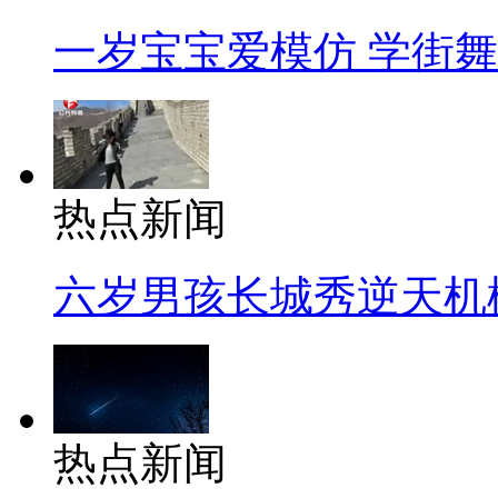
一岁宝宝爱模仿 学街
热点新闻
六岁男孩长城秀逆天机
热点新闻