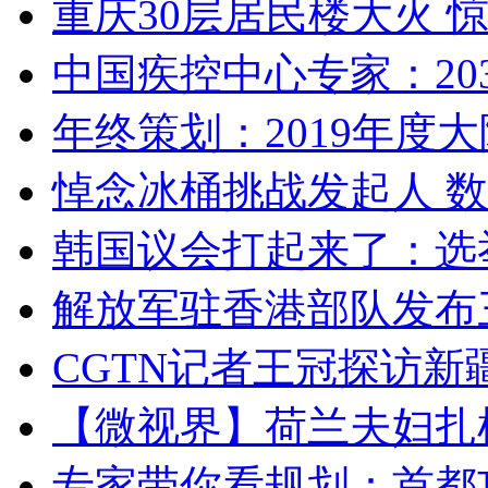
重庆30层居民楼大火
中国疾控中心专家：203
年终策划：2019年度大陆
悼念冰桶挑战发起人 数百
韩国议会打起来了：选举
解放军驻香港部队发布三
CGTN记者王冠探访新疆
【微视界】荷兰夫妇扎根青
专家带你看规划：首都功