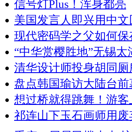
信号灯Plus！浑身都亮
美国发言人即兴用中文
现代密码学之父如何保
“中华赏樱胜地”无锡
清华设计师投身胡同厕
盘点韩国瑜访大陆台前
想过桥就得跳舞！游客
祁连山下玉石画师用废