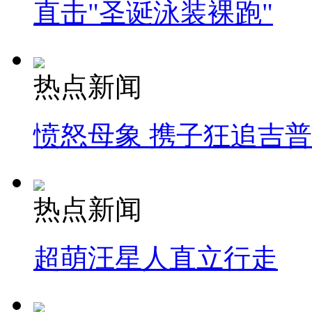
直击"圣诞泳装裸跑"
热点新闻
愤怒母象 携子狂追吉
热点新闻
超萌汪星人直立行走