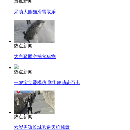
热点新闻
呆萌大熊猫滑雪取乐
热点新闻
大白鲨腾空捕食猎物
热点新闻
一岁宝宝爱模仿 学街舞萌态百出
热点新闻
六岁男孩长城秀逆天机械舞