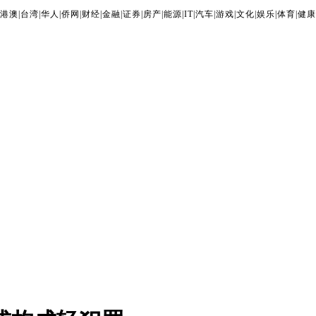
港澳
|
台湾
|
华人
|
侨网
|
财经
|
金融
|
证券
|
房产
|
能源
|
IT
|
汽车
|
游戏
|
文化
|
娱乐
|
体育
|
健康