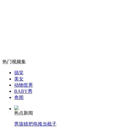
女孩北京地铁殴打老人 痛下狠手拳打脚踢
无痛分娩是否安全 医生回应
外交部：反对强权政治霸凌主义
热门视频集
搞笑
外交部：有关国家言论片面不公正
美女
动物世界
BABY秀
奇闻
安徽一实载49人客车翻车
热点新闻
男孩错把电推当梳子