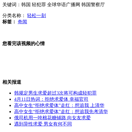
关键词：韩国 轻犯罪 全球华语广播网 韩国警察厅
五省警方联手破获特大制售假发票案
分类名称：
轻松一刻
标签：
奇闻
巴格达咖啡馆遭自杀式爆炸袭击 近80人伤亡
您看完该视频的心情
朝向美韩提对话条件:停止所有挑衅行为全面道歉
相关报道
韩规定男生求爱超过3次将可构成轻犯罪
沪深两市放量大涨 沪指重回2200点上方
4月11日热词：拒绝求爱体 幸福官司
高中女生“拒绝求爱体”走红：想追我 上清华
高中女生“拒绝求爱体”走红：想追我先考清华
山西运城恶犬咬伤多人 警民合力深夜将其击毙
俄司机用一吨棉花糖铺路 向女友求爱
遇到异性求爱 男女有何不同