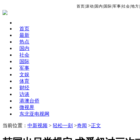
首页
|
滚动
|
国内
|
国际
|
军事
|
社会
|
地方
|
首页
最新
热点
国内
社会
国际
军事
文娱
体育
财经
访谈
港澳台侨
微视界
东北亚电视网
当前位置：
中新视频
>
轻松一刻
>
奇闻
>
正文