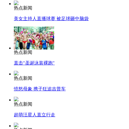
热点新闻
美女主持人直播球赛 被足球砸中脑袋
热点新闻
直击"圣诞泳装裸跑"
热点新闻
愤怒母象 携子狂追吉普车
热点新闻
超萌汪星人直立行走