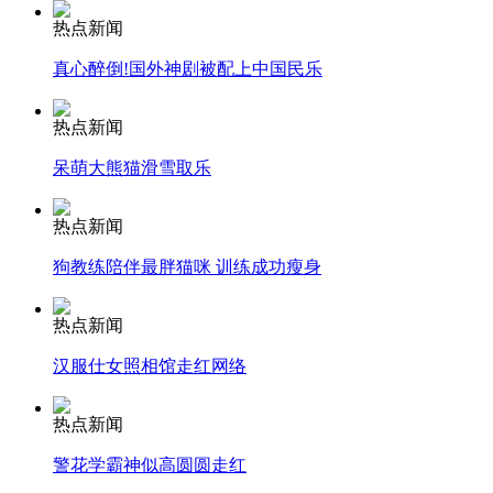
走！跟着总书记去植树
热点新闻
真心醉倒!国外神剧被配上中国民乐
消防员救轻生者
花炮节热闹非凡
减压"枕头大战"
热点新闻
呆萌大熊猫滑雪取乐
纽约上演“枕头大战”
热点新闻
狗教练陪伴最胖猫咪 训练成功瘦身
司机酒驾遇交警 急速倒车逃窜
热点新闻
汉服仕女照相馆走红网络
热点新闻
警花学霸神似高圆圆走红