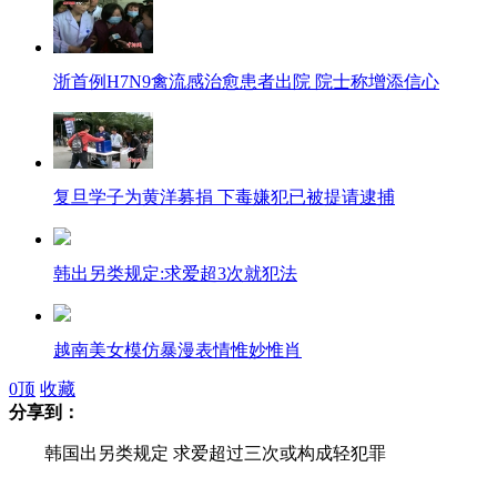
浙首例H7N9禽流感治愈患者出院 院士称增添信心
复旦学子为黄洋募捐 下毒嫌犯已被提请逮捕
韩出另类规定:求爱超3次就犯法
越南美女模仿暴漫表情惟妙惟肖
0
顶
收藏
分享到：
《钢铁侠3》曝唐尼在华独家画面
韩国出另类规定 求爱超过三次或构成轻犯罪