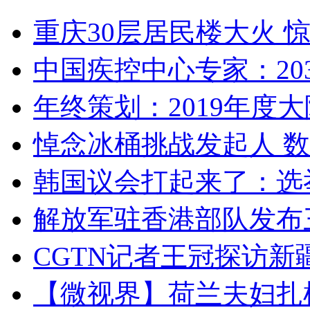
重庆30层居民楼大火
中国疾控中心专家：203
年终策划：2019年度大陆
悼念冰桶挑战发起人 数百
韩国议会打起来了：选举
解放军驻香港部队发布三
CGTN记者王冠探访新疆
【微视界】荷兰夫妇扎根青