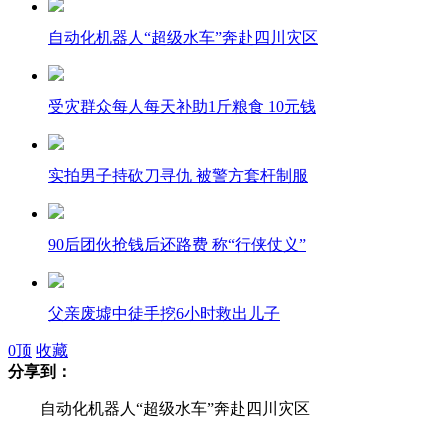
自动化机器人“超级水车”奔赴四川灾区
受灾群众每人每天补助1斤粮食 10元钱
实拍男子持砍刀寻仇 被警方套杆制服
90后团伙抢钱后还路费 称“行侠仗义”
父亲废墟中徒手挖6小时救出儿子
0
顶
收藏
分享到：
自动化机器人“超级水车”奔赴四川灾区
地震救援48小时回顾：宝兴县不再是"孤岛"