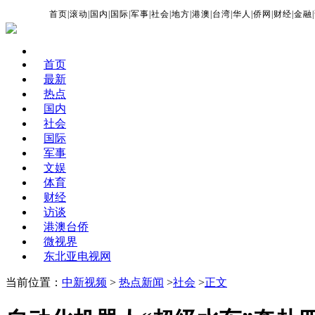
首页
|
滚动
|
国内
|
国际
|
军事
|
社会
|
地方
|
港澳
|
台湾
|
华人
|
侨网
|
财经
|
金融
|
首页
最新
热点
国内
社会
国际
军事
文娱
体育
财经
访谈
港澳台侨
微视界
东北亚电视网
当前位置：
中新视频
>
热点新闻
>
社会
>
正文