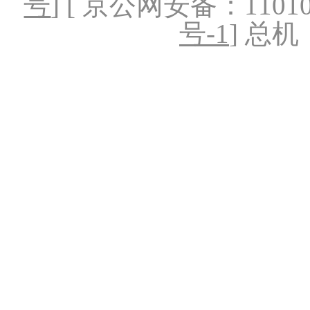
号
] [ 京公网安备：1101020
号-1
] 总机：