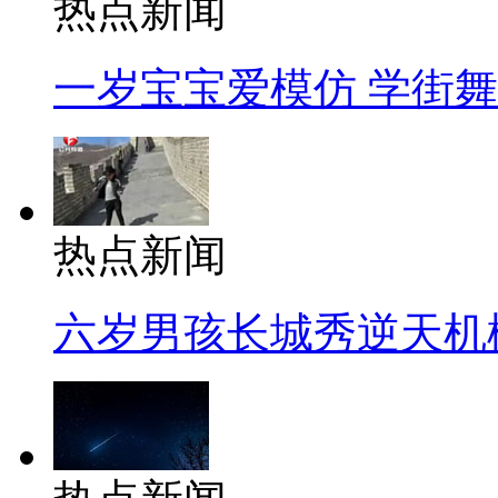
热点新闻
一岁宝宝爱模仿 学街
热点新闻
六岁男孩长城秀逆天机