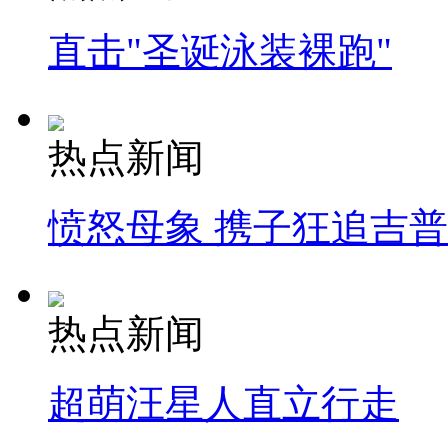
直击"圣诞泳装裸跑"
热点新闻
愤怒母象 携子狂追吉
热点新闻
超萌汪星人直立行走