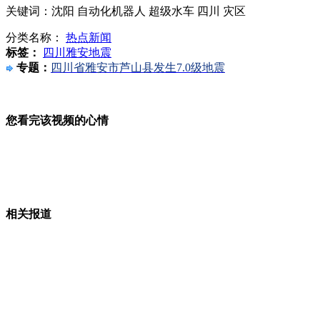
关键词：沈阳 自动化机器人 超级水车 四川 灾区
分类名称：
热点新闻
标签：
四川雅安地震
川菜统一译名 夫妻肺片不再叫两口子的肺
专题：
四川省雅安市芦山县发生7.0级地震
您看完该视频的心情
雅安7级地震灾区见闻集锦
八旬老人大学做裸模 称很幸福
相关报道
山西运城恶犬咬伤多人 警民合力深夜将其击毙