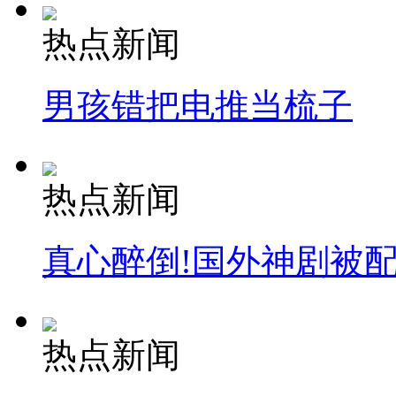
热点新闻
消防员救轻生者
花炮节热闹非凡
减压"枕头大战"
男孩错把电推当梳子
纽约上演“枕头大战”
热点新闻
司机酒驾遇交警 急速倒车逃窜
真心醉倒!国外神剧被
热点新闻