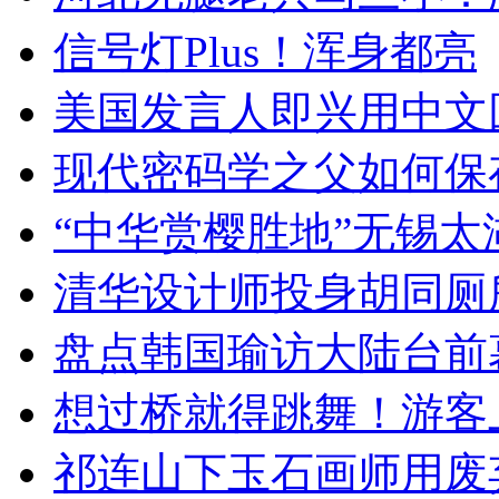
信号灯Plus！浑身都亮
美国发言人即兴用中文
现代密码学之父如何保
“中华赏樱胜地”无锡
清华设计师投身胡同厕
盘点韩国瑜访大陆台前
想过桥就得跳舞！游客
祁连山下玉石画师用废