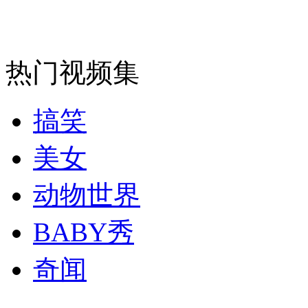
女孩北京地铁殴打老人 痛下狠手拳打脚踢
无痛分娩是否安全 医生回应
热门视频集
外交部：反对强权政治霸凌主义
搞笑
外交部：有关国家言论片面不公正
美女
动物世界
安徽一实载49人客车翻车
BABY秀
奇闻
走！跟着总书记去植树