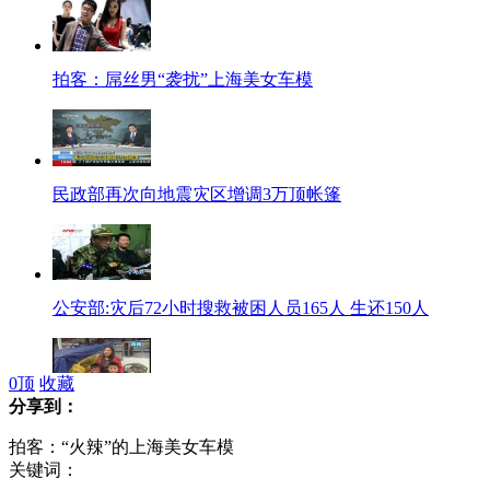
拍客：屌丝男“袭扰”上海美女车模
民政部再次向地震灾区增调3万顶帐篷
公安部:灾后72小时搜救被困人员165人 生还150人
0
顶
收藏
分享到：
大批救援物资运抵宝兴县城 仍急缺帐篷大型炊具
拍客：“火辣”的上海美女车模
关键词：