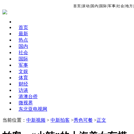
首页
|
滚动
|
国内
|
国际
|
军事
|
社会
|
地方
|
首页
最新
热点
国内
社会
国际
军事
文娱
体育
财经
访谈
港澳台侨
微视界
东北亚电视网
当前位置：
中新视频
>
中新拍客
>
秀色可餐
>
正文