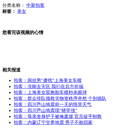
分类名称：
中新拍客
标签：
美女
雅安地区44座加油站受损 全部煤矿停产
您看完该视频的心情
夜访宝兴最大安置点 防火尤为重要
相关报道
日媒批评内阁成员参拜靖国神社
拍客：屌丝男“袭扰”上海美女车模
拍客：没能去灾区 我们在后方祈福
拍客：上海美女双胞胎车模秒杀眼球
拍客：群众排队领救灾物资秩序井然 个别插队
抗震救灾物资一律实行第三方转运
拍客：四川芦山地震前一天的怪异天气
拍客：四川芦山地震现“猪坚强”
拍客：母亲舍身护子被掩废墟 官兵徒手刨救
拍客：内蒙辽宁交界地震 男子不敢回家