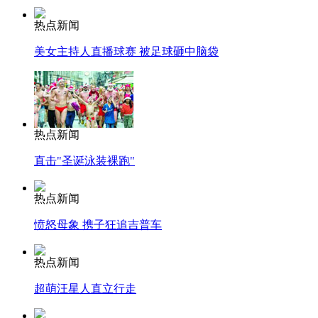
热点新闻
美女主持人直播球赛 被足球砸中脑袋
热点新闻
直击"圣诞泳装裸跑"
热点新闻
愤怒母象 携子狂追吉普车
热点新闻
超萌汪星人直立行走