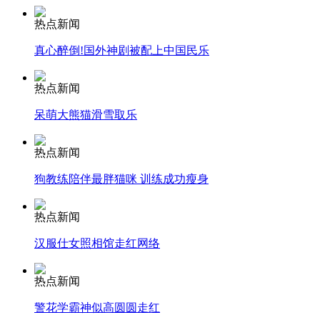
热点新闻
安徽一实载49人客车翻车
真心醉倒!国外神剧被配上中国民乐
热点新闻
走！跟着总书记去植树
呆萌大熊猫滑雪取乐
热点新闻
消防员救轻生者
花炮节热闹非凡
减压"枕头大战"
狗教练陪伴最胖猫咪 训练成功瘦身
热点新闻
汉服仕女照相馆走红网络
纽约上演“枕头大战”
热点新闻
司机酒驾遇交警 急速倒车逃窜
警花学霸神似高圆圆走红