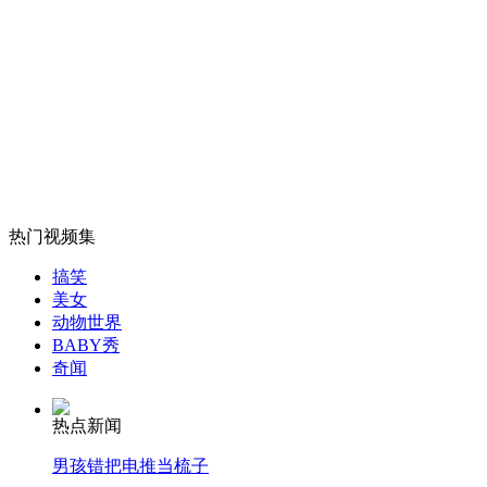
专家：清除福岛核污染 40年也不够
山西运城恶犬咬伤多人 警民合力深夜将其击毙
女孩北京地铁殴打老人 痛下狠手拳打脚踢
热门视频集
无痛分娩是否安全 医生回应
搞笑
美女
动物世界
BABY秀
外交部：反对强权政治霸凌主义
奇闻
热点新闻
外交部：有关国家言论片面不公正
男孩错把电推当梳子