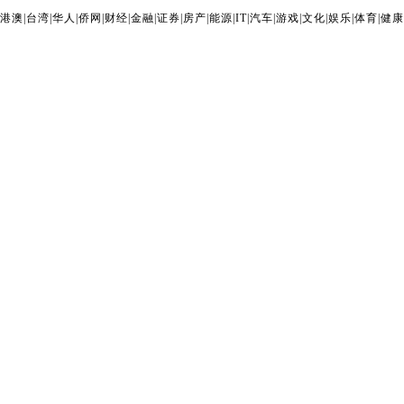
港澳
|
台湾
|
华人
|
侨网
|
财经
|
金融
|
证券
|
房产
|
能源
|
IT
|
汽车
|
游戏
|
文化
|
娱乐
|
体育
|
健康