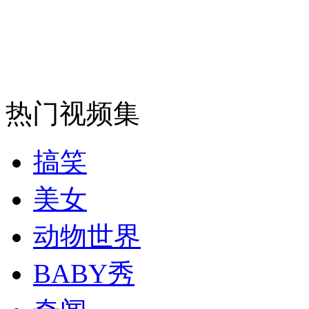
走！跟着总书记去植树
消防员救轻生者
花炮节热闹非凡
减压"枕头大战"
热门视频集
纽约上演“枕头大战”
搞笑
司机酒驾遇交警 急速倒车逃窜
美女
动物世界
BABY秀