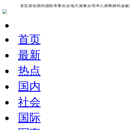
首页
|
滚动
|
国内
|
国际
|
军事
|
社会
|
地方
|
港澳
|
台湾
|
华人
|
侨网
|
财经
|
金融
|
首页
最新
热点
国内
社会
国际