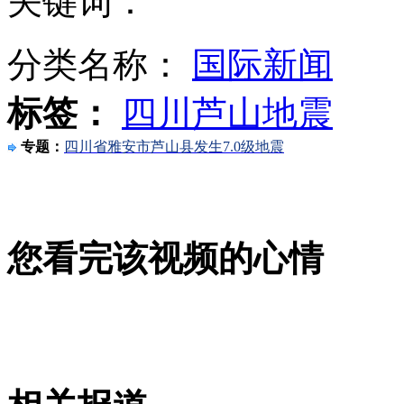
关键词：
分类名称：
国际新闻
大批救援物资运抵宝兴县城 仍急缺帐篷大型炊具
标签：
四川芦山地震
专题：
四川省雅安市芦山县发生7.0级地震
雅安地区44座加油站受损 全部煤矿停产
您看完该视频的心情
夜访宝兴最大安置点 防火尤为重要
山西运城恶犬咬伤多人 警民合力深夜将其击毙