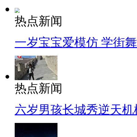
热点新闻
一岁宝宝爱模仿 学街
热点新闻
六岁男孩长城秀逆天机