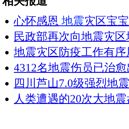
相关报道
女孩北京地铁殴打老人 痛下狠手拳打脚踢
心怀感恩
地震
灾区宝宝
无痛分娩是否安全 医生回应
民政部再次向地震灾区
外交部：反对强权政治霸凌主义
地震灾区防疫工作有序
4312名地震伤员已治
外交部：有关国家言论片面不公正
四川芦山7.0级强烈地震
人类遭遇的20次大地震
安徽一实载49人客车翻车