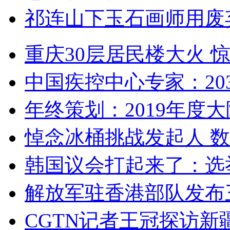
祁连山下玉石画师用废
重庆30层居民楼大火
中国疾控中心专家：203
年终策划：2019年度大陆
悼念冰桶挑战发起人 数百
韩国议会打起来了：选举
解放军驻香港部队发布三
CGTN记者王冠探访新疆