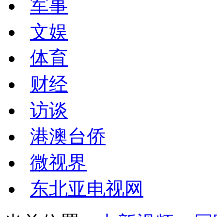
军事
文娱
体育
财经
访谈
港澳台侨
微视界
东北亚电视网