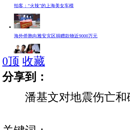
拍客：“火辣”的上海美女车模
海外侨胞向雅安灾区捐赠款物近9000万元
0
顶
收藏
拍客：屌丝男“袭扰”上海美女车模
分享到：
潘基文对地震伤亡和破
民政部再次向地震灾区增调3万顶帐篷
公安部:灾后72小时搜救被困人员165人 生还150人