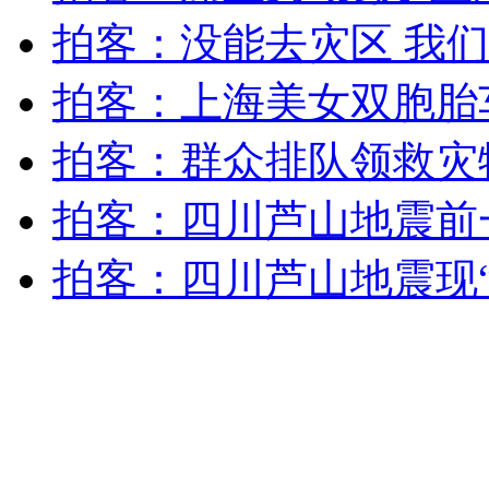
拍客：没能去灾区 我
安徽一实载49人客车翻车
拍客：上海美女双胞胎
拍客：群众排队领救灾
走！跟着总书记去植树
拍客：四川芦山地震前
消防员救轻生者
花炮节热闹非凡
减压"枕头大战"
拍客：四川芦山地震现“
纽约上演“枕头大战”
司机酒驾遇交警 急速倒车逃窜