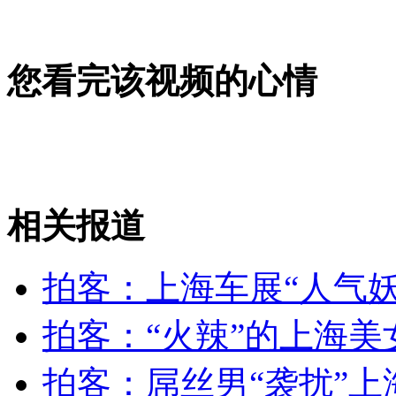
拍客：上海车展“人气妖模”蓝精灵
您看完该视频的心情
山西运城恶犬咬伤多人 警民合力深夜将其击毙
女孩北京地铁殴打老人 痛下狠手拳打脚踢
相关报道
无痛分娩是否安全 医生回应
拍客：上海车展“人气妖
外交部：反对强权政治霸凌主义
拍客：“火辣”的上海美
外交部：有关国家言论片面不公正
拍客：屌丝男“袭扰”上