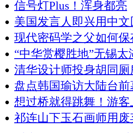
信号灯Plus！浑身都亮
美国发言人即兴用中文
现代密码学之父如何保
“中华赏樱胜地”无锡
清华设计师投身胡同厕
盘点韩国瑜访大陆台前
想过桥就得跳舞！游客
祁连山下玉石画师用废