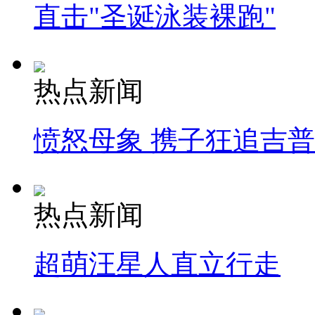
直击"圣诞泳装裸跑"
热点新闻
愤怒母象 携子狂追吉
热点新闻
超萌汪星人直立行走