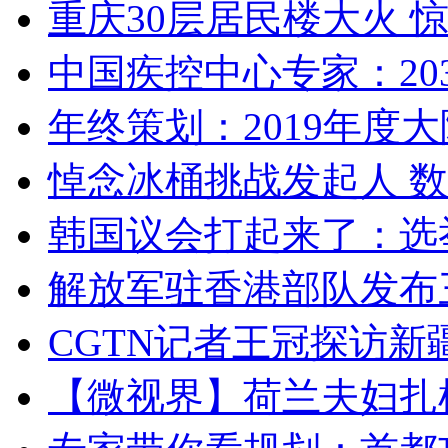
重庆30层居民楼大火
中国疾控中心专家：203
年终策划：2019年度大陆
悼念冰桶挑战发起人 数百
韩国议会打起来了：选举
解放军驻香港部队发布三
CGTN记者王冠探访新疆
【微视界】荷兰夫妇扎根青