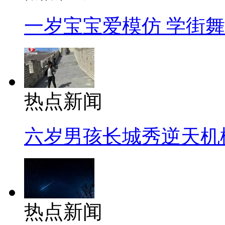
一岁宝宝爱模仿 学街
热点新闻
六岁男孩长城秀逆天机
热点新闻