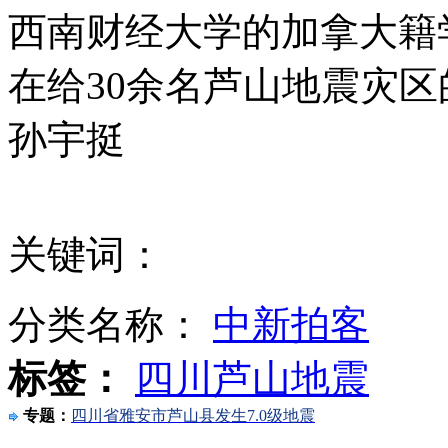
西南财经大学的加拿大籍学生
林志玲秀美腿现场分享逃生知识
在给30余名芦山地震灾区
孙宇挺
中国海监成功驱离在钓鱼岛侵权日本船只
关键词：
潘基文对地震伤亡和破坏表示深切悲痛
分类名称：
中新拍客
四川芦山地震灾区主县城主要街道全面通电
标签：
四川芦山地震
专题：
四川省雅安市芦山县发生7.0级地震