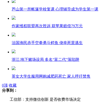
芦山第一所帐篷学校复课 心理辅导成为学生第一课
作家维权联盟再次胜诉 获苹果赔偿79万元
法国渔民赤手空拳勇斗鳄鱼 侥幸死里逃生
浙江:地下赌场设局 多名“富二代”落陷阱
英女大学生服用网购减肥药死亡 家人呼吁禁售
0
顶
收藏
分享到：
中国农科院：从病原学角度揭示H7N9流感病毒来源
工信部：支持微信创新 是否收费市场决定