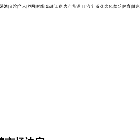
港澳
|
台湾
|
华人
|
侨网
|
财经
|
金融
|
证券
|
房产
|
能源
|
IT
|
汽车
|
游戏
|
文化
|
娱乐
|
体育
|
健康