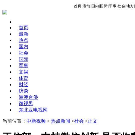
首页
|
滚动
|
国内
|
国际
|
军事
|
社会
|
地方
|
首页
最新
热点
国内
社会
国际
军事
文娱
体育
财经
访谈
港澳台侨
微视界
东北亚电视网
当前位置：
中新视频
>
热点新闻
>
社会
>
正文