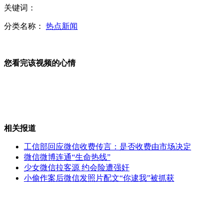
芦山地震灾区9820名游客已全部安全离开
关键词：
分类名称：
热点新闻
中科院：芦山地震可视为汶川地震的强余震
您看完该视频的心情
年轻妈妈躬身护女儿 腹中胎儿夭折
山西运城恶犬咬伤多人 警民合力深夜将其击毙
相关报道
工信部回应微信收费传言：是否收费由市场决定
微信微博连通“生命热线”
少女微信拉客源 约会险遭强奸
女孩北京地铁殴打老人 痛下狠手拳打脚踢
小偷作案后微信发照片配文“你逮我”被抓获
无痛分娩是否安全 医生回应