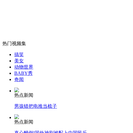
外交部：反对强权政治霸凌主义
外交部：有关国家言论片面不公正
热门视频集
搞笑
美女
安徽一实载49人客车翻车
动物世界
BABY秀
奇闻
热点新闻
走！跟着总书记去植树
男孩错把电推当梳子
消防员救轻生者
花炮节热闹非凡
减压"枕头大战"
热点新闻
真心醉倒!国外神剧被配上中国民乐