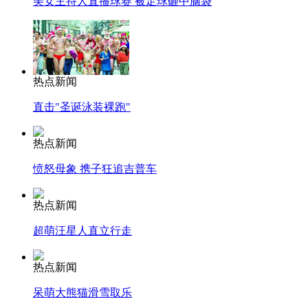
美女主持人直播球赛 被足球砸中脑袋
热点新闻
直击"圣诞泳装裸跑"
热点新闻
愤怒母象 携子狂追吉普车
热点新闻
超萌汪星人直立行走
热点新闻
呆萌大熊猫滑雪取乐