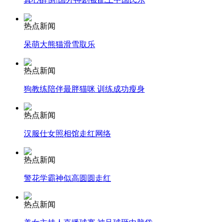
热点新闻
纽约上演“枕头大战”
呆萌大熊猫滑雪取乐
司机酒驾遇交警 急速倒车逃窜
热点新闻
狗教练陪伴最胖猫咪 训练成功瘦身
热点新闻
汉服仕女照相馆走红网络
热点新闻
警花学霸神似高圆圆走红
热点新闻