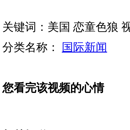
汽柴油调价 90号汽油每升降价0.29元
关键词：美国 恋童色狼 
央视采访"叙电子军" 称"美联社被黑"无政治势力左右
分类名称：
国际新闻
网购有望七日内无条件退货 消费者有“后悔权”
山西运城恶犬咬伤多人 警民合力深夜将其击毙
您看完该视频的心情
女孩北京地铁殴打老人 痛下狠手拳打脚踢