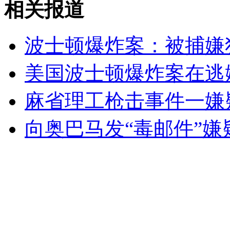
相关报道
无痛分娩是否安全 医生回应
外交部：反对强权政治霸凌主义
波士顿爆炸案：被捕嫌
美国波士顿爆炸案在逃
外交部：有关国家言论片面不公正
麻省理工枪击事件一嫌
向奥巴马发“毒邮件”嫌
安徽一实载49人客车翻车
走！跟着总书记去植树
消防员救轻生者
花炮节热闹非凡
减压"枕头大战"