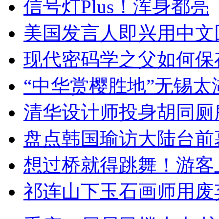
信号灯Plus！浑身都亮
美国发言人即兴用中文
现代密码学之父如何保
“中华赏樱胜地”无锡
清华设计师投身胡同厕
盘点韩国瑜访大陆台前
想过桥就得跳舞！游客
祁连山下玉石画师用废