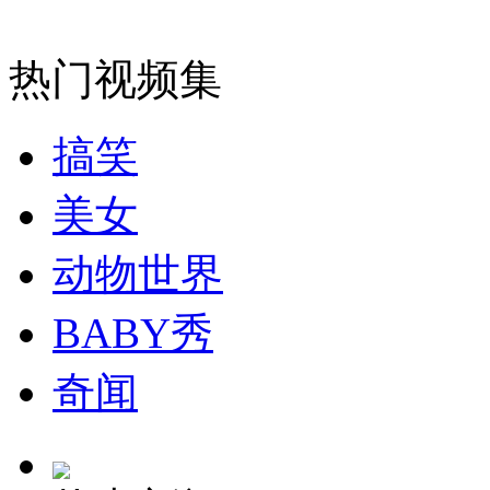
热门视频集
纽约上演“枕头大战”
搞笑
司机酒驾遇交警 急速倒车逃窜
美女
动物世界
BABY秀
奇闻