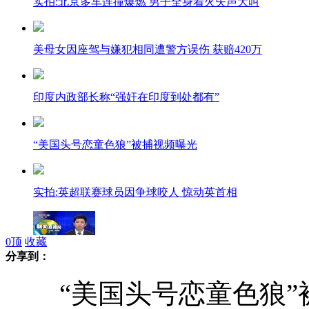
实拍:北京多车连撞爆燃 男子全身着火失声大叫
美母女因座驾与嫌犯相同遭警方误伤 获赔420万
印度内政部长称“强奸在印度到处都有”
“美国头号恋童色狼”被捕视频曝光
实拍:英超联赛球员因争球咬人 惊动英首相
0
顶
收藏
分享到：
波音承认低估787客机电池风险
“美国头号恋童色狼”