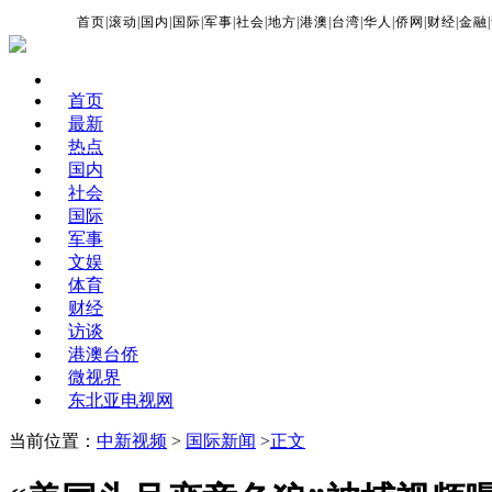
首页
|
滚动
|
国内
|
国际
|
军事
|
社会
|
地方
|
港澳
|
台湾
|
华人
|
侨网
|
财经
|
金融
|
首页
最新
热点
国内
社会
国际
军事
文娱
体育
财经
访谈
港澳台侨
微视界
东北亚电视网
当前位置：
中新视频
>
国际新闻
>
正文