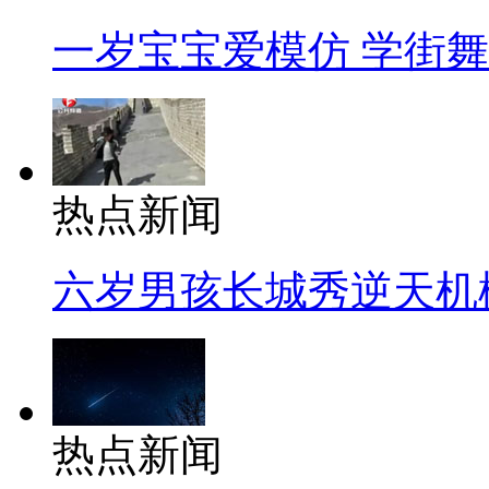
一岁宝宝爱模仿 学街
热点新闻
六岁男孩长城秀逆天机
热点新闻