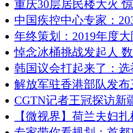
重庆30层居民楼大火
中国疾控中心专家：203
年终策划：2019年度大陆
悼念冰桶挑战发起人 数百
韩国议会打起来了：选举
解放军驻香港部队发布三
CGTN记者王冠探访新疆
【微视界】荷兰夫妇扎根青
专家带你看规划：首都功