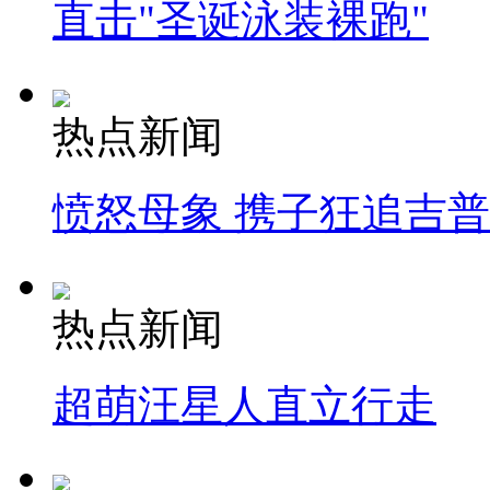
直击"圣诞泳装裸跑"
热点新闻
愤怒母象 携子狂追吉
热点新闻
超萌汪星人直立行走