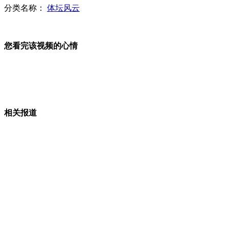
分类名称：
体坛风云
美国伊利诺伊州枪击案枪手被击毙
您看完该视频的心情
周春芽4.7亿问鼎胡润艺术榜 总成交额降两成
相关报道
北京卖淫团伙发微信招嫖 谎称邀客“品茶”
政务微博让地震灾区"零距离" 传递"给力"正能量