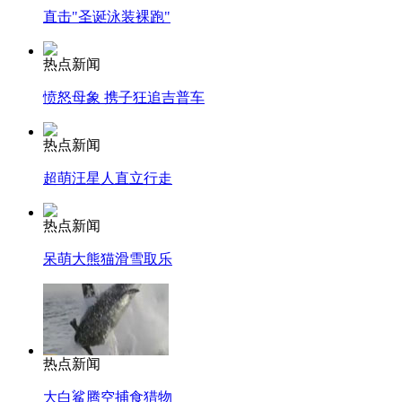
直击"圣诞泳装裸跑"
热点新闻
愤怒母象 携子狂追吉普车
热点新闻
超萌汪星人直立行走
热点新闻
呆萌大熊猫滑雪取乐
热点新闻
大白鲨腾空捕食猎物