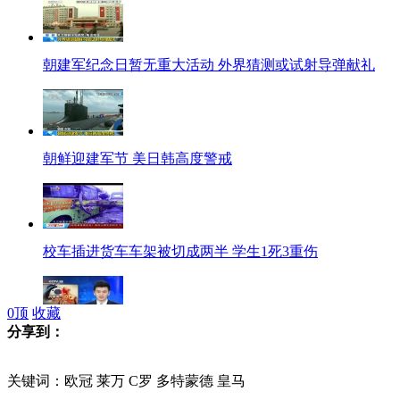
朝建军纪念日暂无重大活动 外界猜测或试射导弹献礼
朝鲜迎建军节 美日韩高度警戒
校车插进货车车架被切成两半 学生1死3重伤
0
顶
收藏
分享到：
台湾确诊首例人感染H7N9病例
关键词：欧冠 莱万 C罗 多特蒙德 皇马