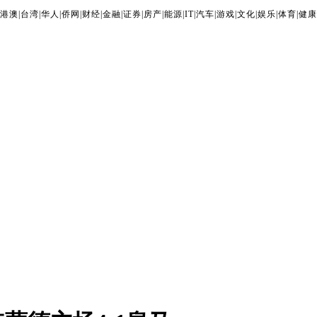
港澳
|
台湾
|
华人
|
侨网
|
财经
|
金融
|
证券
|
房产
|
能源
|
IT
|
汽车
|
游戏
|
文化
|
娱乐
|
体育
|
健康