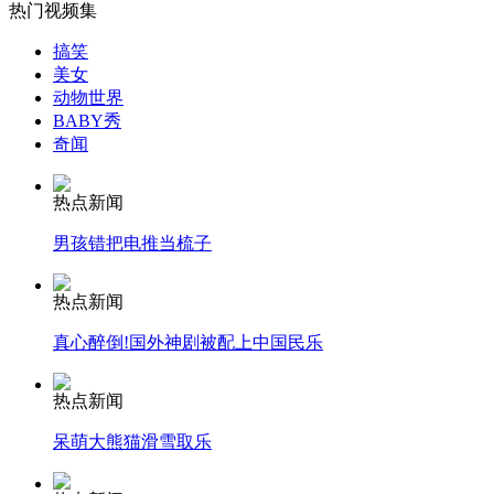
热门视频集
诺基亚"神机"开卖 可待机35天售价160-170元
搞笑
美女
山西运城恶犬咬伤多人 警民合力深夜将其击毙
动物世界
BABY秀
奇闻
热点新闻
女孩北京地铁殴打老人 痛下狠手拳打脚踢
男孩错把电推当梳子
无痛分娩是否安全 医生回应
热点新闻
真心醉倒!国外神剧被配上中国民乐
外交部：反对强权政治霸凌主义
热点新闻
外交部：有关国家言论片面不公正
呆萌大熊猫滑雪取乐