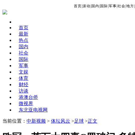
首页
|
滚动
|
国内
|
国际
|
军事
|
社会
|
地方
|
首页
最新
热点
国内
社会
国际
军事
文娱
体育
财经
访谈
港澳台侨
微视界
东北亚电视网
当前位置：
中新视频
>
体坛风云
>
足球
>
正文