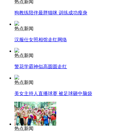
热点新闻
狗教练陪伴最胖猫咪 训练成功瘦身
安徽一实载49人客车翻车
热点新闻
汉服仕女照相馆走红网络
走！跟着总书记去植树
热点新闻
警花学霸神似高圆圆走红
消防员救轻生者
花炮节热闹非凡
减压"枕头大战"
热点新闻
美女主持人直播球赛 被足球砸中脑袋
纽约上演“枕头大战”
司机酒驾遇交警 急速倒车逃窜
热点新闻