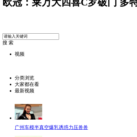
欧冠：莱万大四喜C罗破门 多特
搜 索
视频
分类浏览
大家都在看
最新视频
广州车模半真空爆乳诱惑力压兽兽