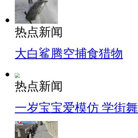
热点新闻
大白鲨腾空捕食猎物
热点新闻
一岁宝宝爱模仿 学街