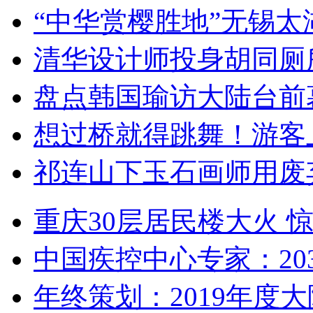
“中华赏樱胜地”无锡
清华设计师投身胡同厕
盘点韩国瑜访大陆台前
想过桥就得跳舞！游客
祁连山下玉石画师用废
重庆30层居民楼大火
中国疾控中心专家：203
年终策划：2019年度大陆