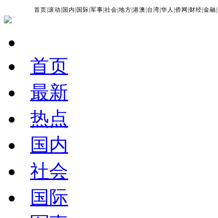
首页
|
滚动
|
国内
|
国际
|
军事
|
社会
|
地方
|
港澳
|
台湾
|
华人
|
侨网
|
财经
|
金融
|
首页
最新
热点
国内
社会
国际