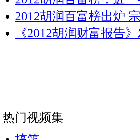
2012胡润百富榜出炉 
司机酒驾遇交警 急速倒车逃窜
《2012胡润财富报告
热门视频集
搞笑