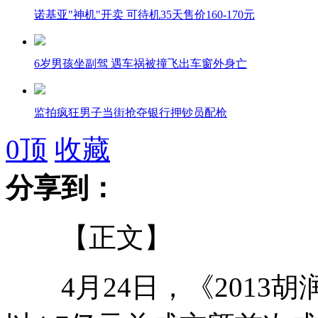
诺基亚"神机"开卖 可待机35天售价160-170元
6岁男孩坐副驾 遇车祸被撞飞出车窗外身亡
监拍疯狂男子当街抢夺银行押钞员配枪
0
顶
收藏
分享到：
芦山现帐篷法庭 审判案件
【正文】
未经授权网播<舌尖上的中国> 新浪被判向央视赔7万
4月24日，《2013
幼儿园考独立洗漱 大班娃全军覆没