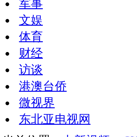
军事
文娱
体育
财经
访谈
港澳台侨
微视界
东北亚电视网