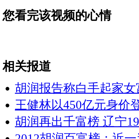
外交部：有关国家言论片面不公正
您看完该视频的心情
安徽一实载49人客车翻车
相关报道
走！跟着总书记去植树
胡润报告称白手起家女
消防员救轻生者
花炮节热闹非凡
减压"枕头大战"
王健林以450亿元身价
胡润再出千富榜 辽宁1
纽约上演“枕头大战”
2012胡润百富榜：近