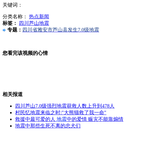
关键词：
郭美美秀最新照晒名表名包再惹争议
分类名称：
热点新闻
标签：
四川芦山地震
专题：
四川省雅安市芦山县发生7.0级地震
河源卫生局长和医疗商赌博视频遭曝光后被免职
您看完该视频的心情
男子从5楼跳下 为逃脱传销窝点
相关报道
四川芦山7.0级强烈地震获救人数上升到478人
郎平：从“铁榔头”到冠军教头
村民忆地震来临之时:"大熊猫救了我一命"
救援中最可爱的人
地震
中的爱情 赈灾不能靠煽情
地震中那些生死不离的忠犬们