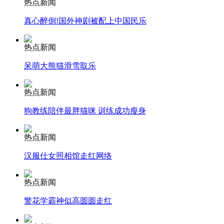
热点新闻
真心醉倒!国外神剧被配上中国民乐
安徽一实载49人客车翻车
热点新闻
呆萌大熊猫滑雪取乐
走！跟着总书记去植树
热点新闻
狗教练陪伴最胖猫咪 训练成功瘦身
消防员救轻生者
花炮节热闹非凡
减压"枕头大战"
热点新闻
汉服仕女照相馆走红网络
纽约上演“枕头大战”
热点新闻
警花学霸神似高圆圆走红
司机酒驾遇交警 急速倒车逃窜