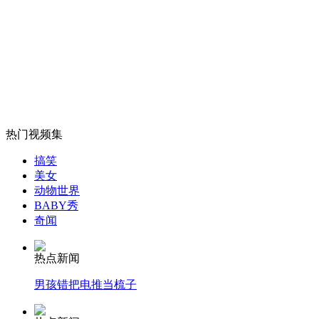
网曝校长用学生伙食费买豪车 校方否认
山西运城恶犬咬伤多人 警民合力深夜将其击毙
女孩北京地铁殴打老人 痛下狠手拳打脚踢
热门视频集
搞笑
美女
无痛分娩是否安全 医生回应
动物世界
BABY秀
奇闻
外交部：反对强权政治霸凌主义
热点新闻
外交部：有关国家言论片面不公正
男孩错把电推当梳子