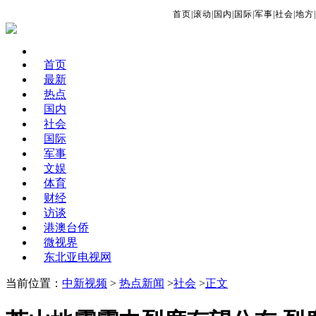
首页
|
滚动
|
国内
|
国际
|
军事
|
社会
|
地方
|
首页
最新
热点
国内
社会
国际
军事
文娱
体育
财经
访谈
港澳台侨
微视界
东北亚电视网
当前位置：
中新视频
>
热点新闻
>
社会
>
正文