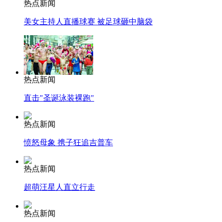
热点新闻
美女主持人直播球赛 被足球砸中脑袋
热点新闻
直击"圣诞泳装裸跑"
热点新闻
愤怒母象 携子狂追吉普车
热点新闻
超萌汪星人直立行走
热点新闻