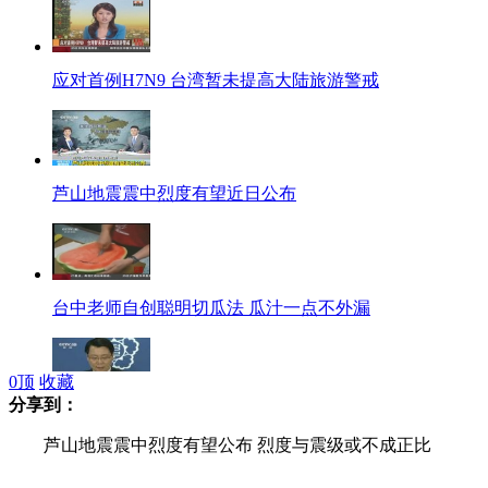
应对首例H7N9 台湾暂未提高大陆旅游警戒
芦山地震震中烈度有望近日公布
台中老师自创聪明切瓜法 瓜汁一点不外漏
0
顶
收藏
分享到：
韩提议开韩朝实务会谈 遭拒将采取"重大措施"
芦山地震震中烈度有望公布 烈度与震级或不成正比