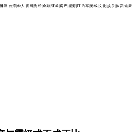
港澳
|
台湾
|
华人
|
侨网
|
财经
|
金融
|
证券
|
房产
|
能源
|
IT
|
汽车
|
游戏
|
文化
|
娱乐
|
体育
|
健康