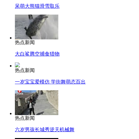
呆萌大熊猫滑雪取乐
热点新闻
大白鲨腾空捕食猎物
热点新闻
一岁宝宝爱模仿 学街舞萌态百出
热点新闻
六岁男孩长城秀逆天机械舞