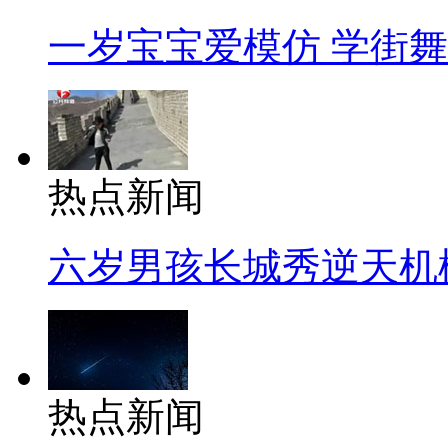
一岁宝宝爱模仿 学街
热点新闻
六岁男孩长城秀逆天机
热点新闻