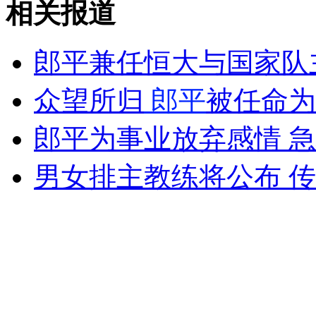
相关报道
韩提议开韩朝实务会谈 遭拒将采取"重大措施"
郎平兼任恒大与国家队
山西运城恶犬咬伤多人 警民合力深夜将其击毙
众望所归
郎平
被任命为
郎平为事业放弃感情 
女孩北京地铁殴打老人 痛下狠手拳打脚踢
男女排主教练将公布 
无痛分娩是否安全 医生回应
外交部：反对强权政治霸凌主义
外交部：有关国家言论片面不公正