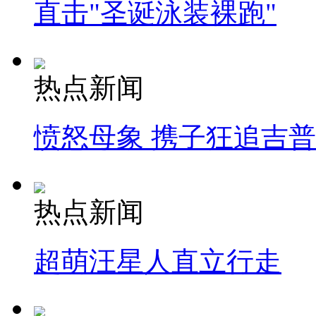
直击"圣诞泳装裸跑"
热点新闻
愤怒母象 携子狂追吉
热点新闻
超萌汪星人直立行走