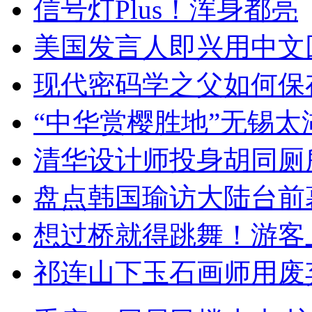
信号灯Plus！浑身都亮
美国发言人即兴用中文
现代密码学之父如何保
“中华赏樱胜地”无锡
清华设计师投身胡同厕
盘点韩国瑜访大陆台前
想过桥就得跳舞！游客
祁连山下玉石画师用废