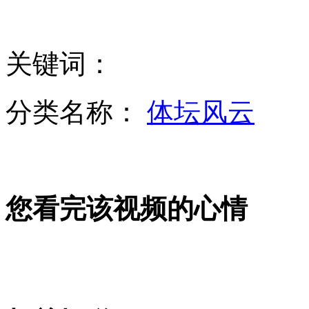
台湾高铁因信号故障大规模停驶
关键词：
应对首例H7N9 台湾暂未提高大陆旅游警戒
分类名称：
体坛风云
芦山地震震中烈度有望近日公布
您看完该视频的心情
台中老师自创聪明切瓜法 瓜汁一点不外漏