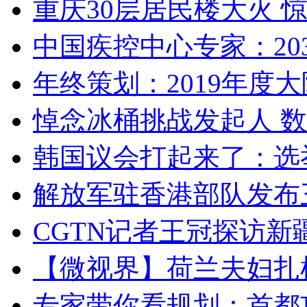
重庆30层居民楼大火
中国疾控中心专家：203
年终策划：2019年度大陆
悼念冰桶挑战发起人 数百
韩国议会打起来了：选举
解放军驻香港部队发布三
CGTN记者王冠探访新疆
【微视界】荷兰夫妇扎根青
专家带你看规划：首都功