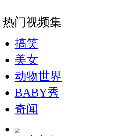
安徽一实载49人客车翻车
热门视频集
搞笑
走！跟着总书记去植树
美女
消防员救轻生者
花炮节热闹非凡
减压"枕头大战"
动物世界
BABY秀
纽约上演“枕头大战”
奇闻
司机酒驾遇交警 急速倒车逃窜