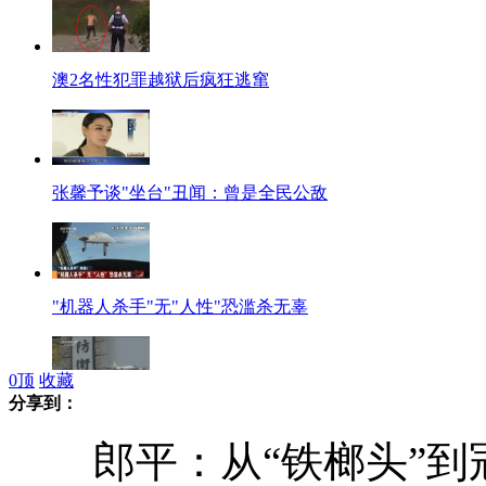
澳2名性犯罪越狱后疯狂逃窜
张馨予谈"坐台"丑闻：曾是全民公敌
"机器人杀手"无"人性"恐滥杀无辜
0
顶
收藏
分享到：
日本自卫队近千人将赴美参加夺岛演习
郎平：从“铁榔头”到