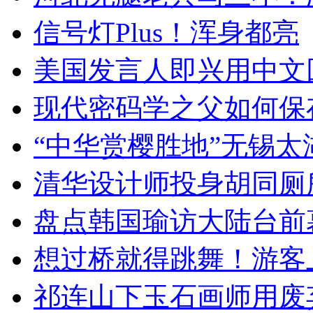
信号灯Plus！浑身都亮
美国发言人即兴用中文
现代密码学之父如何保
“中华赏樱胜地”无锡
清华设计师投身胡同厕
盘点韩国瑜访大陆台前
想过桥就得跳舞！游客
祁连山下玉石画师用废