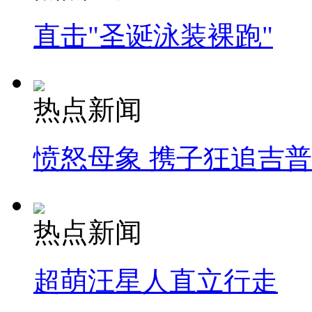
直击"圣诞泳装裸跑"
热点新闻
愤怒母象 携子狂追吉
热点新闻
超萌汪星人直立行走