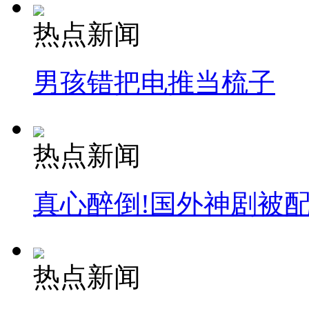
热点新闻
安徽一实载49人客车翻车
男孩错把电推当梳子
走！跟着总书记去植树
热点新闻
消防员救轻生者
花炮节热闹非凡
减压"枕头大战"
真心醉倒!国外神剧被
纽约上演“枕头大战”
热点新闻
司机酒驾遇交警 急速倒车逃窜