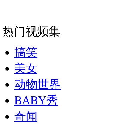
日本自卫队近千人将赴美参加夺岛演习
山西运城恶犬咬伤多人 警民合力深夜将其击毙
热门视频集
搞笑
女孩北京地铁殴打老人 痛下狠手拳打脚踢
美女
无痛分娩是否安全 医生回应
动物世界
外交部：反对强权政治霸凌主义
BABY秀
奇闻
外交部：有关国家言论片面不公正