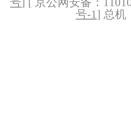
号
] [ 京公网安备：1101020
号-1
] 总机：