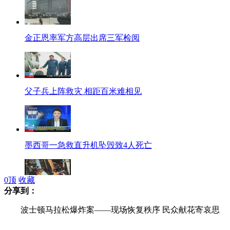
金正恩率军方高层出席三军检阅
父子兵上阵救灾 相距百米难相见
墨西哥一急救直升机坠毁致4人死亡
0
顶
收藏
分享到：
孟加拉国楼房倒塌现场混乱 救援者与围观者聚集
波士顿马拉松爆炸案——现场恢复秩序 民众献花寄哀思