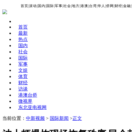
首页
|
滚动
|
国内
|
国际
|
军事
|
社会
|
地方
|
港澳
|
台湾
|
华人
|
侨网
|
财经
|
金融
|
首页
最新
热点
国内
社会
国际
军事
文娱
体育
财经
访谈
港澳台侨
微视界
东北亚电视网
当前位置：
中新视频
>
国际新闻
>
正文