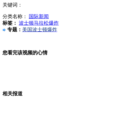
关键词：
江西现首例H7N9疑似病例：居所百米内有活禽市场
分类名称：
国际新闻
标签：
波士顿马拉松爆炸
专题：
美国波士顿爆炸
澳2名性犯罪越狱后疯狂逃窜
您看完该视频的心情
张馨予谈"坐台"丑闻：曾是全民公敌
相关报道
"机器人杀手"无"人性"恐滥杀无辜