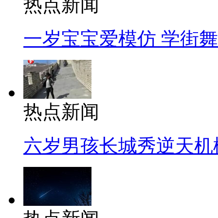
热点新闻
一岁宝宝爱模仿 学街
热点新闻
六岁男孩长城秀逆天机