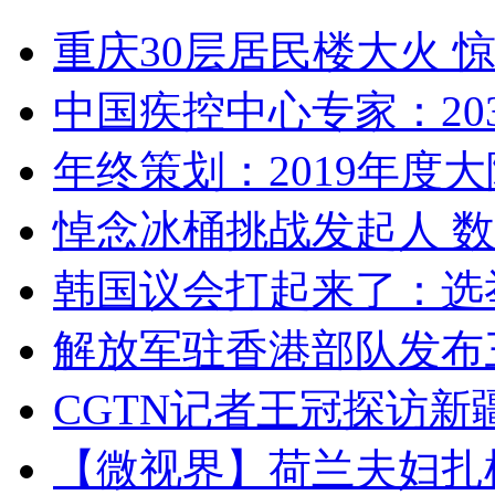
重庆30层居民楼大火
中国疾控中心专家：203
年终策划：2019年度大陆
悼念冰桶挑战发起人 数百
韩国议会打起来了：选举
解放军驻香港部队发布三
CGTN记者王冠探访新疆
【微视界】荷兰夫妇扎根青