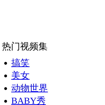
无痛分娩是否安全 医生回应
外交部：反对强权政治霸凌主义
热门视频集
外交部：有关国家言论片面不公正
搞笑
安徽一实载49人客车翻车
美女
动物世界
走！跟着总书记去植树
BABY秀