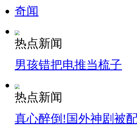
奇闻
消防员救轻生者
花炮节热闹非凡
减压"枕头大战"
热点新闻
纽约上演“枕头大战”
男孩错把电推当梳子
司机酒驾遇交警 急速倒车逃窜
热点新闻
真心醉倒!国外神剧被