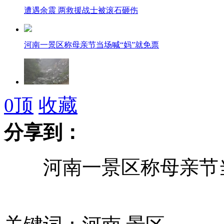
遭遇余震 两救援战士被滚石砸伤
河南一景区称母亲节当场喊“妈”就免票
震区山体塌方阻塞黑水河 最大石块达7、8百吨
0
顶
收藏
分享到：
美国禁止韩国发展核武器
河南一景区称母亲节当
南昌活禽交易市场成空城 鸡肉价格不如青菜