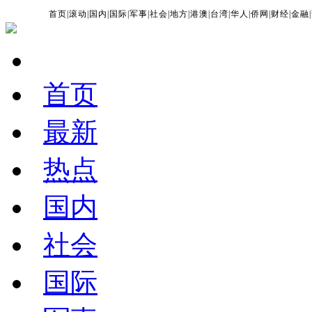
首页
|
滚动
|
国内
|
国际
|
军事
|
社会
|
地方
|
港澳
|
台湾
|
华人
|
侨网
|
财经
|
金融
|
首页
最新
热点
国内
社会
国际