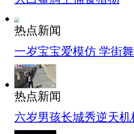
热点新闻
一岁宝宝爱模仿 学街
热点新闻
六岁男孩长城秀逆天机