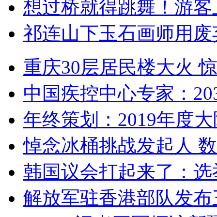
想过桥就得跳舞！游客
祁连山下玉石画师用废
重庆30层居民楼大火
中国疾控中心专家：203
年终策划：2019年度大陆
悼念冰桶挑战发起人 数百
韩国议会打起来了：选举
解放军驻香港部队发布三