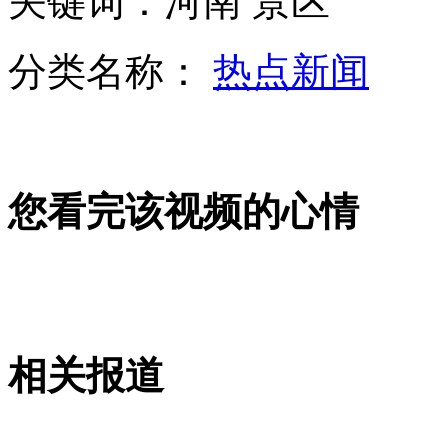
关键词：河南 景区
分类名称：
热点新闻
洛阳出现大背头“佛像” 企业发表致歉声明
慈善公开透明到几何？
您看完该视频的心情
“杀娇妻富二代”豪华婚礼现场曝光
山西运城恶犬咬伤多人 警民合力深夜将其击毙
相关报道
女孩北京地铁殴打老人 痛下狠手拳打脚踢