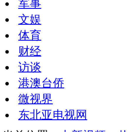
军事
文娱
体育
财经
访谈
港澳台侨
微视界
东北亚电视网