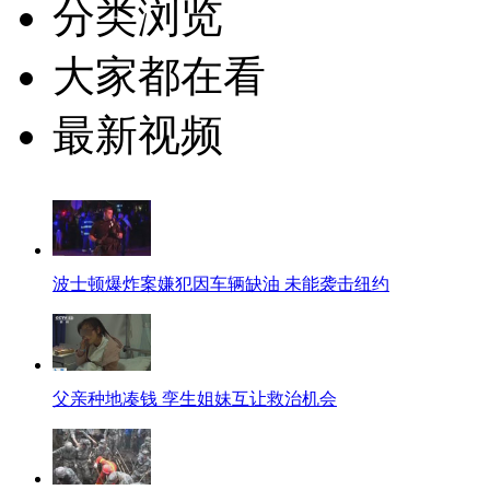
分类浏览
大家都在看
最新视频
波士顿爆炸案嫌犯因车辆缺油 未能袭击纽约
父亲种地凑钱 孪生姐妹互让救治机会