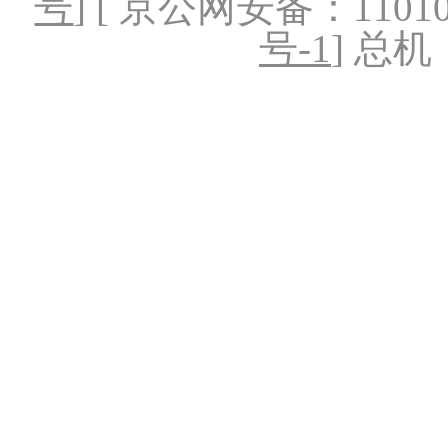
号
] [ 京公网安备：1101020
号-1
] 总机：