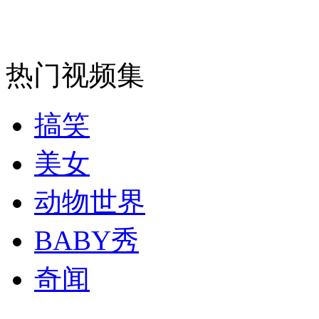
山西运城恶犬咬伤多人 警民合力深夜将其击毙
热门视频集
搞笑
女孩北京地铁殴打老人 痛下狠手拳打脚踢
美女
无痛分娩是否安全 医生回应
动物世界
外交部：反对强权政治霸凌主义
BABY秀
外交部：有关国家言论片面不公正
奇闻