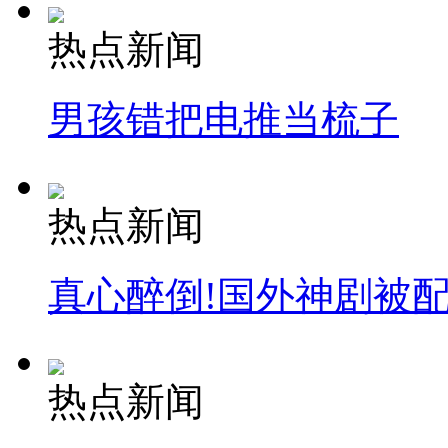
安徽一实载49人客车翻车
热点新闻
男孩错把电推当梳子
走！跟着总书记去植树
消防员救轻生者
花炮节热闹非凡
减压"枕头大战"
热点新闻
真心醉倒!国外神剧被
纽约上演“枕头大战”
热点新闻
司机酒驾遇交警 急速倒车逃窜