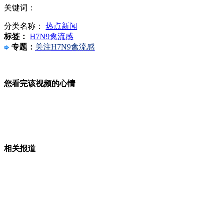
关键词：
实拍：雅安地震后疑现UFO
分类名称：
热点新闻
标签：
H7N9禽流感
专题：
关注H7N9禽流感
日本拒签不使用核武器声明遭批
您看完该视频的心情
福建确诊首例人感染H7N9禽流感病例
相关报道
巴基斯坦卡拉奇竞选集会遭炸弹袭击 51人死伤
俄一精神病院深夜起火 38人遇难