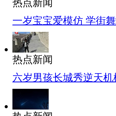
热点新闻
一岁宝宝爱模仿 学街
热点新闻
六岁男孩长城秀逆天机