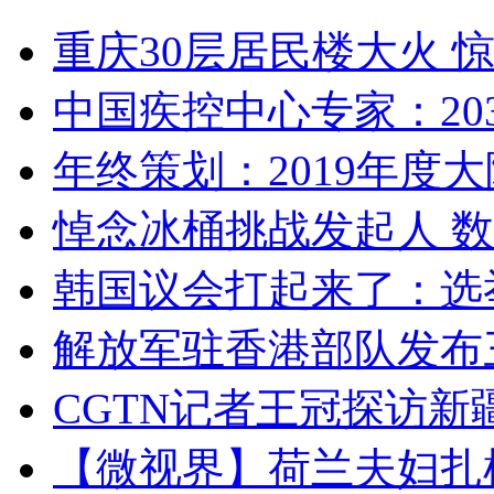
重庆30层居民楼大火
中国疾控中心专家：203
年终策划：2019年度大陆
悼念冰桶挑战发起人 数百
韩国议会打起来了：选举
解放军驻香港部队发布三
CGTN记者王冠探访新疆
【微视界】荷兰夫妇扎根青