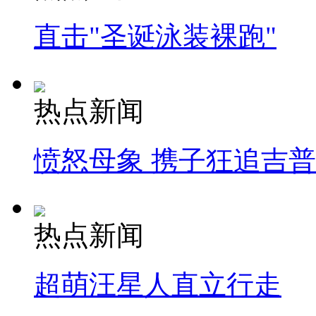
直击"圣诞泳装裸跑"
热点新闻
愤怒母象 携子狂追吉
热点新闻
超萌汪星人直立行走