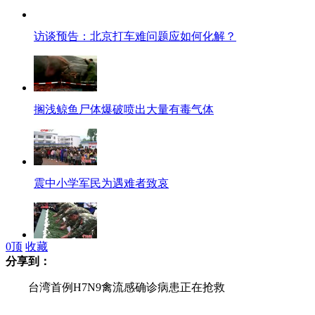
访谈预告：北京打车难问题应如何化解？
搁浅鲸鱼尸体爆破喷出大量有毒气体
震中小学军民为遇难者致哀
0
顶
收藏
实录：四川省哀悼芦山“4.20”地震遇难同胞
分享到：
台湾首例H7N9禽流感确诊病患正在抢救