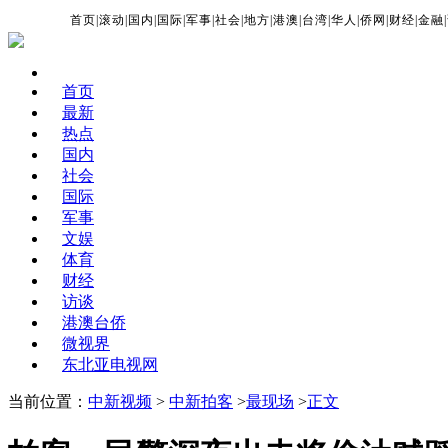
首页
|
滚动
|
国内
|
国际
|
军事
|
社会
|
地方
|
港澳
|
台湾
|
华人
|
侨网
|
财经
|
金融
|
首页
最新
热点
国内
社会
国际
军事
文娱
体育
财经
访谈
港澳台侨
微视界
东北亚电视网
当前位置：
中新视频
>
中新拍客
>
最现场
>
正文