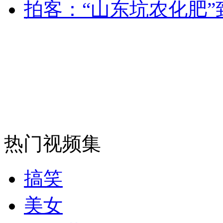
拍客：“山东坑农化肥
安徽一实载49人客车翻车
走！跟着总书记去植树
消防员救轻生者
花炮节热闹非凡
减压"枕头大战"
热门视频集
纽约上演“枕头大战”
搞笑
美女
司机酒驾遇交警 急速倒车逃窜