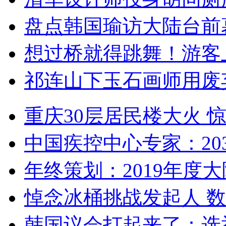
盘点韩国瑜访大陆台前
想过桥就得跳舞！游客
祁连山下玉石画师用废
重庆30层居民楼大火
中国疾控中心专家：203
年终策划：2019年度大陆
悼念冰桶挑战发起人 数百
韩国议会打起来了：选举