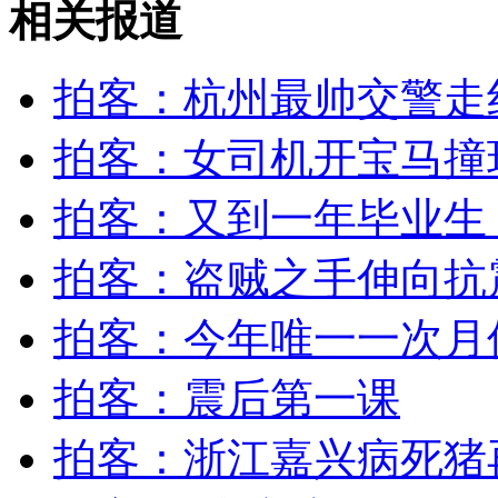
相关报道
印度医院诊室屋顶坍塌 十多人被困
拍客：杭州最帅交警走
山西运城恶犬咬伤多人 警民合力深夜将其击毙
拍客：女司机开宝马撞
拍客：又到一年毕业生
女孩北京地铁殴打老人 痛下狠手拳打脚踢
拍客：盗贼之手伸向抗
无痛分娩是否安全 医生回应
拍客：今年唯一一次月
外交部：反对强权政治霸凌主义
拍客：震后第一课
外交部：有关国家言论片面不公正
拍客：浙江嘉兴病死猪