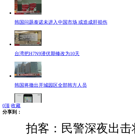
韩国问题泰诺未进入中国市场 或造成肝损伤
台湾把H7N9潜伏期修改为10天
韩国将撤出开城园区全部韩方人员
0
顶
收藏
分享到：
北京：苹果侵权惹官司 被判赔74.7万元
拍客：民警深夜出击将