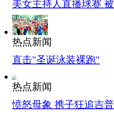
美女主持人直播球赛 
热点新闻
直击"圣诞泳装裸跑"
热点新闻
愤怒母象 携子狂追吉