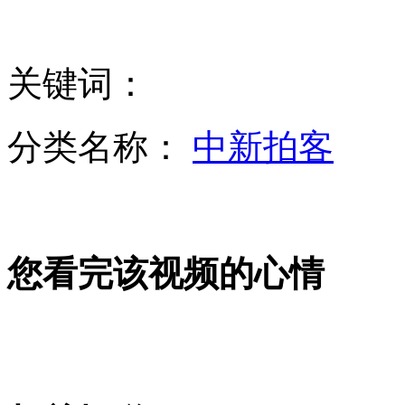
一美国公民因"反朝敌对罪行"将在朝接受判决
关键词：
万民悲迎抗震英雄汪策“回家”
分类名称：
中新拍客
悲催学生父母双双患癌 快崩溃欲卖肾
您看完该视频的心情
上海首个“单身公寓”公租房亮相