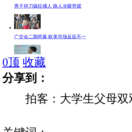
男子持刀疯狂捅人 路人冷眼旁观
广交会二期闭幕 欧美市场反应不一
0
顶
收藏
男子屡在女生宿舍楼下自慰 被抓后求社会理解
分享到：
拍客：大学生父母双双
广西90后男子散布地震谣言泄愤被拘留
航拍芦山宝兴受灾区： 蓝色救灾帐篷遍地分布