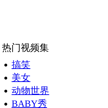
走！跟着总书记去植树
消防员救轻生者
花炮节热闹非凡
减压"枕头大战"
热门视频集
纽约上演“枕头大战”
司机酒驾遇交警 急速倒车逃窜
搞笑
美女
动物世界
BABY秀