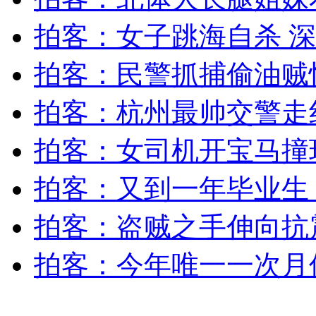
女孩北京地铁殴打老人 痛下狠手拳打脚踢
拍客：女子跳海自杀 深
拍客：民警抓捕偷油贼
无痛分娩是否安全 医生回应
拍客：杭州最帅交警走
外交部：反对强权政治霸凌主义
拍客：女司机开宝马撞
外交部：有关国家言论片面不公正
拍客：又到一年毕业生
拍客：盗贼之手伸向抗
安徽一实载49人客车翻车
拍客：今年唯一一次月