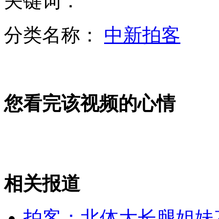
关键词：
分类名称：
中新拍客
银行业十年间净利润增长近50倍
您看完该视频的心情
印度首都5岁女童男性公厕内遭性侵
日本举办“主权恢复日”活动遭抵制
相关报道
山西运城恶犬咬伤多人 警民合力深夜将其击毙
拍客：北体大长腿姐妹