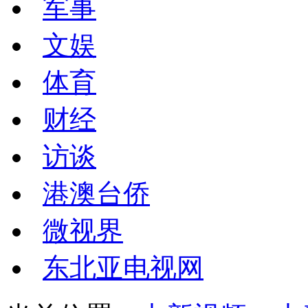
军事
文娱
体育
财经
访谈
港澳台侨
微视界
东北亚电视网