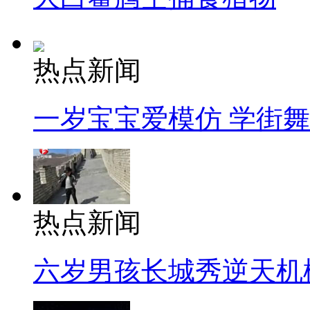
热点新闻
一岁宝宝爱模仿 学街
热点新闻
六岁男孩长城秀逆天机