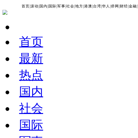
首页
|
滚动
|
国内
|
国际
|
军事
|
社会
|
地方
|
港澳
|
台湾
|
华人
|
侨网
|
财经
|
金融
|
首页
最新
热点
国内
社会
国际