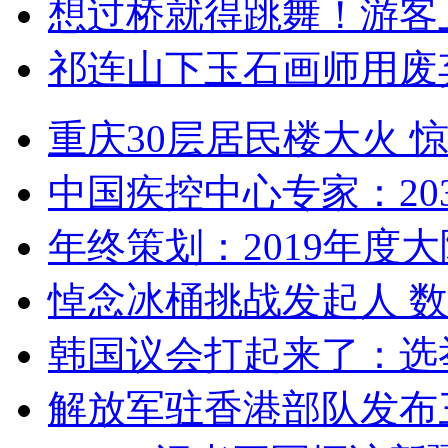
想过桥就得跳舞！游客
祁连山下玉石画师用废
重庆30层居民楼大火
中国疾控中心专家：203
年终策划：2019年度大陆
悼念冰桶挑战发起人 数百
韩国议会打起来了：选举
解放军驻香港部队发布三