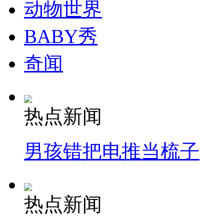
动物世界
安徽一实载49人客车翻车
BABY秀
奇闻
走！跟着总书记去植树
消防员救轻生者
花炮节热闹非凡
减压"枕头大战"
热点新闻
男孩错把电推当梳子
纽约上演“枕头大战”
司机酒驾遇交警 急速倒车逃窜
热点新闻