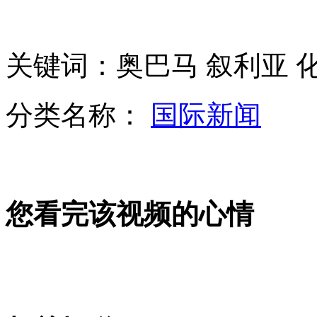
日本对“不使用核武器”说“不”
关键词：奥巴马 叙利亚 
禄丰森林火灾过火面积超2000亩 为村民烧草所致
分类名称：
国际新闻
一美国人在朝被起诉 对阴谋颠覆朝鲜供认不讳
您看完该视频的心情
90后网传"成都9.2级地震"谣言 为提高点击率
西沙游轮首航100个名额爆满 对肥胖者有限制