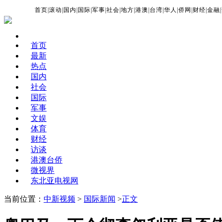
首页
|
滚动
|
国内
|
国际
|
军事
|
社会
|
地方
|
港澳
|
台湾
|
华人
|
侨网
|
财经
|
金融
|
首页
最新
热点
国内
社会
国际
军事
文娱
体育
财经
访谈
港澳台侨
微视界
东北亚电视网
当前位置：
中新视频
>
国际新闻
>
正文