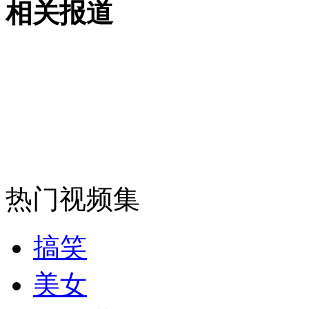
相关报道
山西运城恶犬咬伤多人 警民合力深夜将其击毙
女孩北京地铁殴打老人 痛下狠手拳打脚踢
无痛分娩是否安全 医生回应
热门视频集
外交部：反对强权政治霸凌主义
搞笑
外交部：有关国家言论片面不公正
美女