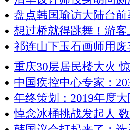
盘点韩国瑜访大陆台前
想过桥就得跳舞！游客
祁连山下玉石画师用废
重庆30层居民楼大火
中国疾控中心专家：203
年终策划：2019年度大陆
悼念冰桶挑战发起人 数百
韩国议会打起来了：选举