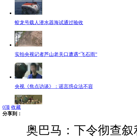
蛟龙号载人潜水器海试通过验收
实拍央视记者芦山老关口遭遇“飞石雨”
央视《焦点访谈》：谣言惑众法不容
0
顶
收藏
分享到：
美军高官为日撑腰钓鱼岛 称将协助日防卫
奥巴马：下令彻查叙利