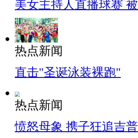
美女主持人直播球赛 
热点新闻
直击"圣诞泳装裸跑"
热点新闻
愤怒母象 携子狂追吉