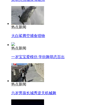
热点新闻
大白鲨腾空捕食猎物
热点新闻
一岁宝宝爱模仿 学街舞萌态百出
热点新闻
六岁男孩长城秀逆天机械舞