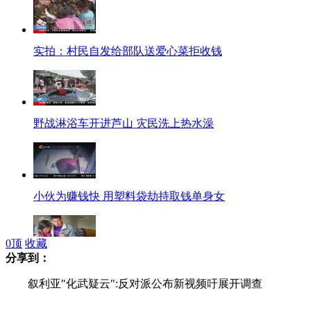
实拍：村民自发给部队送爱心菜拒收钱
野战淋浴车开进芦山 灾民洗上热水澡
小伙为赚钱快 用塑料袋劫持取钱单身女
0
顶
收藏
分享到：
每天刷脚心上千次 母亲“刷醒”植物人儿子
叙利亚"化武疑云":反对派公布新视频吁展开调查