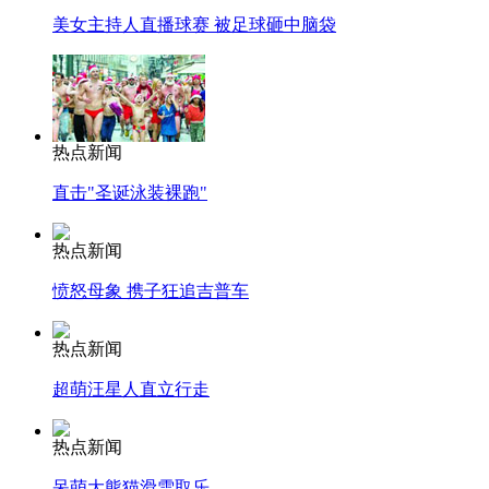
美女主持人直播球赛 被足球砸中脑袋
热点新闻
直击"圣诞泳装裸跑"
热点新闻
愤怒母象 携子狂追吉普车
热点新闻
超萌汪星人直立行走
热点新闻
呆萌大熊猫滑雪取乐