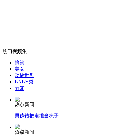
小伙认退休妇女"干妈" 2年内诈骗其300余万
山西运城恶犬咬伤多人 警民合力深夜将其击毙
热门视频集
女孩北京地铁殴打老人 痛下狠手拳打脚踢
搞笑
美女
动物世界
无痛分娩是否安全 医生回应
BABY秀
奇闻
外交部：反对强权政治霸凌主义
热点新闻
男孩错把电推当梳子
外交部：有关国家言论片面不公正
热点新闻