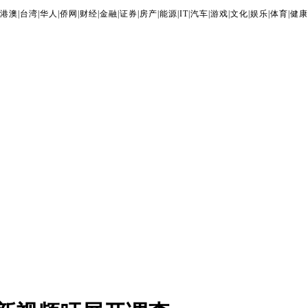
港澳
|
台湾
|
华人
|
侨网
|
财经
|
金融
|
证券
|
房产
|
能源
|
IT
|
汽车
|
游戏
|
文化
|
娱乐
|
体育
|
健康