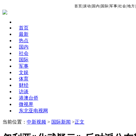
首页
|
滚动
|
国内
|
国际
|
军事
|
社会
|
地方
|
首页
最新
热点
国内
社会
国际
军事
文娱
体育
财经
访谈
港澳台侨
微视界
东北亚电视网
当前位置：
中新视频
>
国际新闻
>
正文