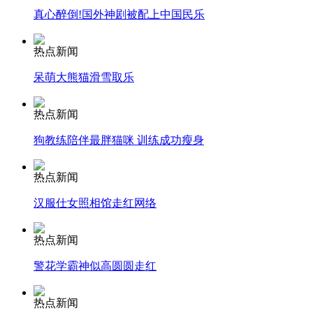
真心醉倒!国外神剧被配上中国民乐
安徽一实载49人客车翻车
热点新闻
呆萌大熊猫滑雪取乐
走！跟着总书记去植树
热点新闻
狗教练陪伴最胖猫咪 训练成功瘦身
消防员救轻生者
花炮节热闹非凡
减压"枕头大战"
热点新闻
汉服仕女照相馆走红网络
纽约上演“枕头大战”
热点新闻
警花学霸神似高圆圆走红
司机酒驾遇交警 急速倒车逃窜
热点新闻