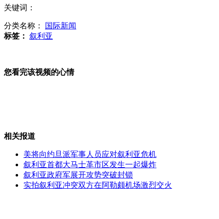
关键词：
美称评估显示叙政府使用化学武器
分类名称：
国际新闻
标签：
叙利亚
英国：有证据表明叙利亚使用化武
您看完该视频的心情
专家：对叙利亚化武指控凭证不足
相关报道
美将向约旦派军事人员应对叙利亚危机
叙利亚首都大马士革市区发生一起爆炸
中方：坚决反对使用化学武器 不赞成武力干预
叙利亚政府军展开攻势突破封锁
实拍叙利亚冲突双方在阿勒颇机场激烈交火