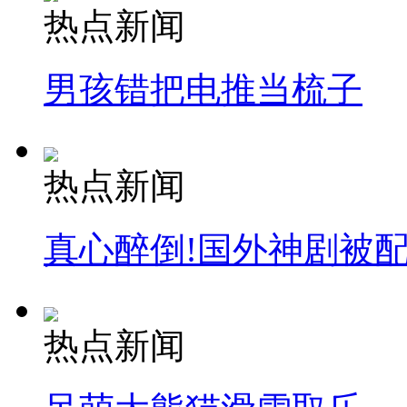
热点新闻
安徽一实载49人客车翻车
男孩错把电推当梳子
走！跟着总书记去植树
热点新闻
消防员救轻生者
花炮节热闹非凡
减压"枕头大战"
真心醉倒!国外神剧被
纽约上演“枕头大战”
热点新闻
司机酒驾遇交警 急速倒车逃窜