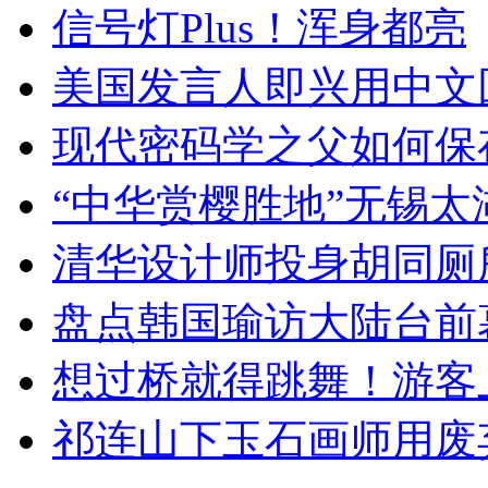
信号灯Plus！浑身都亮
美国发言人即兴用中文
现代密码学之父如何保
“中华赏樱胜地”无锡
清华设计师投身胡同厕
盘点韩国瑜访大陆台前
想过桥就得跳舞！游客
祁连山下玉石画师用废