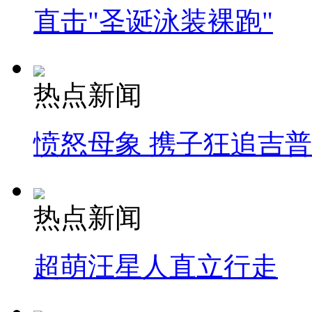
直击"圣诞泳装裸跑"
热点新闻
愤怒母象 携子狂追吉
热点新闻
超萌汪星人直立行走