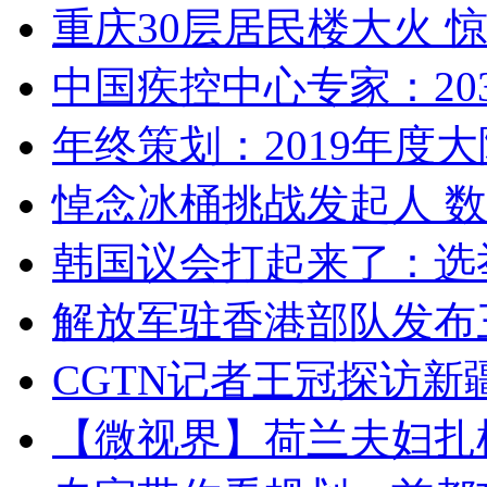
重庆30层居民楼大火
中国疾控中心专家：203
年终策划：2019年度大陆
悼念冰桶挑战发起人 数百
韩国议会打起来了：选举
解放军驻香港部队发布三
CGTN记者王冠探访新疆
【微视界】荷兰夫妇扎根青