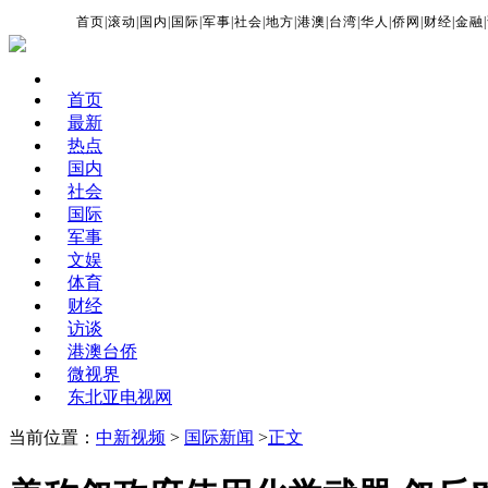
首页
|
滚动
|
国内
|
国际
|
军事
|
社会
|
地方
|
港澳
|
台湾
|
华人
|
侨网
|
财经
|
金融
|
首页
最新
热点
国内
社会
国际
军事
文娱
体育
财经
访谈
港澳台侨
微视界
东北亚电视网
当前位置：
中新视频
>
国际新闻
>
正文