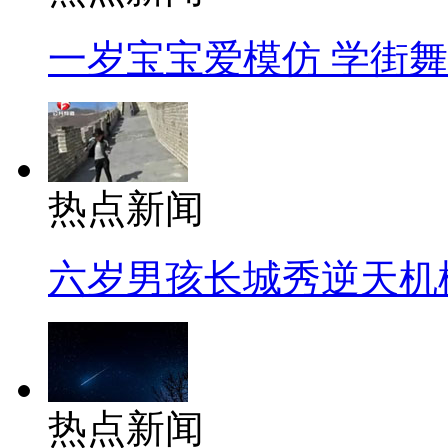
一岁宝宝爱模仿 学街
热点新闻
六岁男孩长城秀逆天机
热点新闻