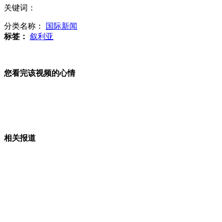
关键词：
美军高官为日撑腰钓鱼岛 称将协助日防卫
分类名称：
国际新闻
标签：
叙利亚
日本对“不使用核武器”说“不”
您看完该视频的心情
禄丰森林火灾过火面积超2000亩 为村民烧草所致
相关报道
一美国人在朝被起诉 对阴谋颠覆朝鲜供认不讳