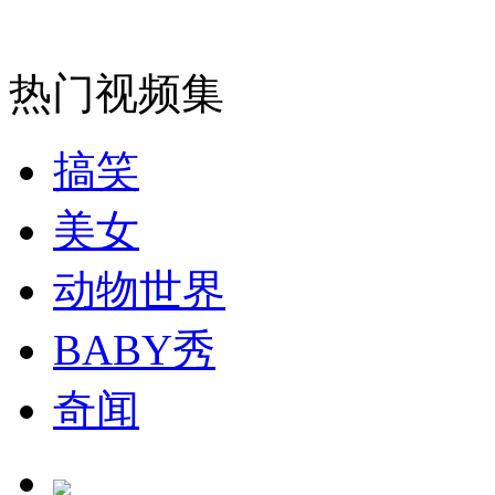
90后网传"成都9.2级地震"谣言 为提高点击率
热门视频集
山西运城恶犬咬伤多人 警民合力深夜将其击毙
搞笑
女孩北京地铁殴打老人 痛下狠手拳打脚踢
美女
动物世界
无痛分娩是否安全 医生回应
BABY秀
外交部：反对强权政治霸凌主义
奇闻
外交部：有关国家言论片面不公正