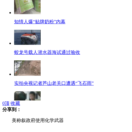
知情人爆“贴牌奶粉”内幕
蛟龙号载人潜水器海试通过验收
实拍央视记者芦山老关口遭遇“飞石雨”
0
顶
收藏
分享到：
央视《焦点访谈》：谣言惑众法不容
美称叙政府使用化学武器