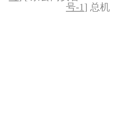
号-1
] 总机：