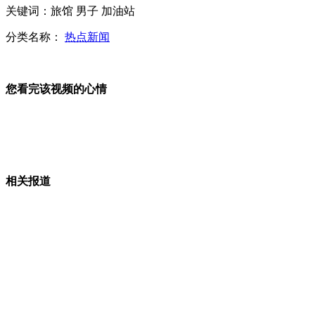
关键词：旅馆 男子 加油站
国防兵器展首现昆明 退伍老兵感慨今非昔比
分类名称：
热点新闻
您看完该视频的心情
新疆314国道车祸1死1伤 百余车辆滞留
小车超速追尾大货 车身挤进货车下部
相关报道
记者调查：忽悠的“荐股”软件让发财成传说
山西运城恶犬咬伤多人 警民合力深夜将其击毙