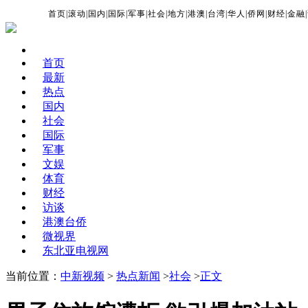
首页
|
滚动
|
国内
|
国际
|
军事
|
社会
|
地方
|
港澳
|
台湾
|
华人
|
侨网
|
财经
|
金融
|
首页
最新
热点
国内
社会
国际
军事
文娱
体育
财经
访谈
港澳台侨
微视界
东北亚电视网
当前位置：
中新视频
>
热点新闻
>
社会
>
正文