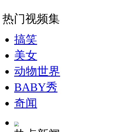
热门视频集
女孩北京地铁殴打老人 痛下狠手拳打脚踢
搞笑
无痛分娩是否安全 医生回应
美女
外交部：反对强权政治霸凌主义
动物世界
BABY秀
外交部：有关国家言论片面不公正
奇闻
安徽一实载49人客车翻车