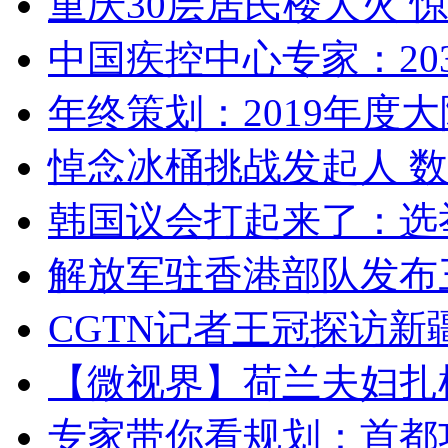
重庆30层居民楼大火
中国疾控中心专家：203
年终策划：2019年度大陆
悼念冰桶挑战发起人 数百
韩国议会打起来了：选举
解放军驻香港部队发布三
CGTN记者王冠探访新疆
【微视界】荷兰夫妇扎根青
专家带你看规划：首都功