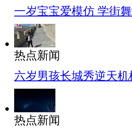
一岁宝宝爱模仿 学街
热点新闻
六岁男孩长城秀逆天机
热点新闻