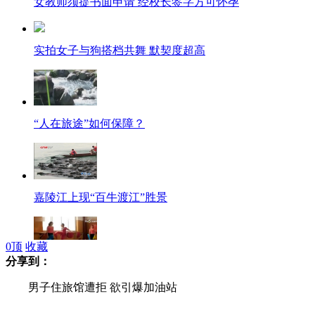
女教师须提书面申请 经校长签字方可怀孕
实拍女子与狗搭档共舞 默契度超高
“人在旅途”如何保障？
嘉陵江上现“百牛渡江”胜景
0
顶
收藏
分享到：
舞蹈老师疯狂殴打辱骂学生
男子住旅馆遭拒 欲引爆加油站