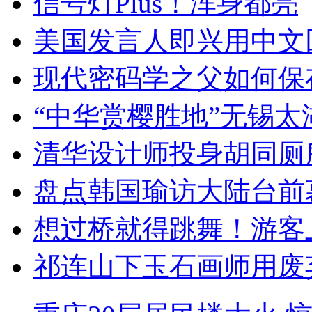
信号灯Plus！浑身都亮
美国发言人即兴用中文
现代密码学之父如何保
“中华赏樱胜地”无锡
清华设计师投身胡同厕
盘点韩国瑜访大陆台前
想过桥就得跳舞！游客
祁连山下玉石画师用废