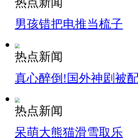
热点新闻
走！跟着总书记去植树
男孩错把电推当梳子
消防员救轻生者
花炮节热闹非凡
减压"枕头大战"
热点新闻
纽约上演“枕头大战”
真心醉倒!国外神剧被
司机酒驾遇交警 急速倒车逃窜
热点新闻
呆萌大熊猫滑雪取乐