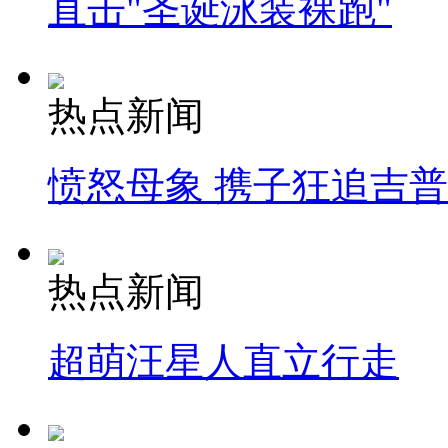
直击"圣诞泳装裸跑"
热点新闻
愤怒母象 携子狂追吉
热点新闻
超萌汪星人直立行走