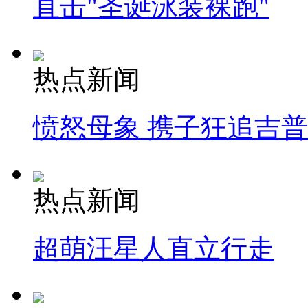
直击"圣诞泳装裸跑"
热点新闻
愤怒母象 携子狂追吉
热点新闻
超萌汪星人直立行走