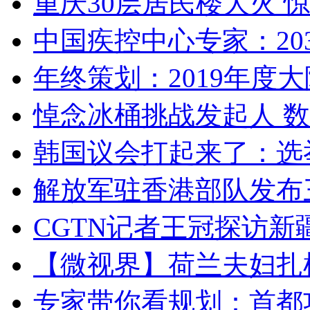
重庆30层居民楼大火
中国疾控中心专家：203
年终策划：2019年度大陆
悼念冰桶挑战发起人 数百
韩国议会打起来了：选举
解放军驻香港部队发布三
CGTN记者王冠探访新疆
【微视界】荷兰夫妇扎根青
专家带你看规划：首都功