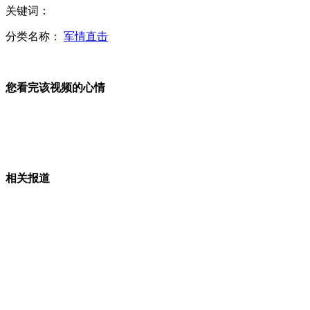
网传白领新标准月薪需超2万
关键词：
分类名称：
军情直击
城管凌晨4点开罚单 网友调侃太敬业
您看完该视频的心情
凤凰跨河吊桥倾斜游客落水
高速免费导致景区拥堵
相关报道
山西运城恶犬咬伤多人 警民合力深夜将其击毙
女孩北京地铁殴打老人 痛下狠手拳打脚踢