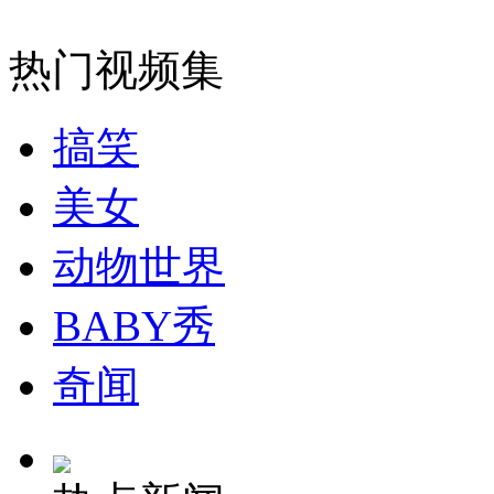
无痛分娩是否安全 医生回应
热门视频集
外交部：反对强权政治霸凌主义
搞笑
美女
外交部：有关国家言论片面不公正
动物世界
BABY秀
安徽一实载49人客车翻车
奇闻
走！跟着总书记去植树