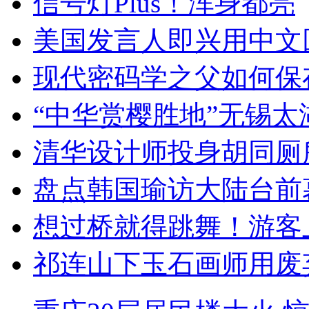
信号灯Plus！浑身都亮
美国发言人即兴用中文
现代密码学之父如何保
“中华赏樱胜地”无锡
清华设计师投身胡同厕
盘点韩国瑜访大陆台前
想过桥就得跳舞！游客
祁连山下玉石画师用废