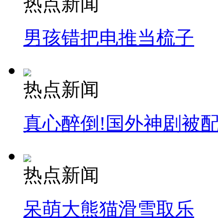
热点新闻
消防员救轻生者
花炮节热闹非凡
减压"枕头大战"
男孩错把电推当梳子
纽约上演“枕头大战”
热点新闻
司机酒驾遇交警 急速倒车逃窜
真心醉倒!国外神剧被
热点新闻
呆萌大熊猫滑雪取乐