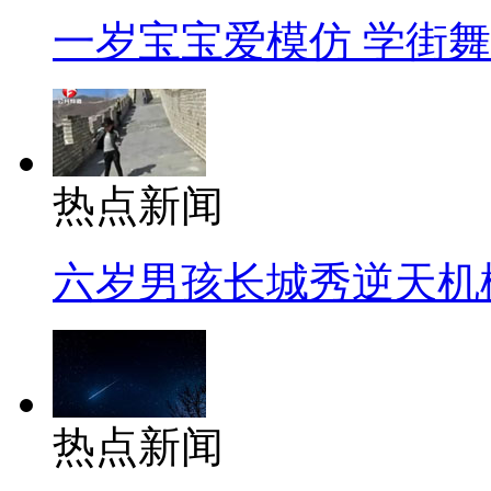
一岁宝宝爱模仿 学街
热点新闻
六岁男孩长城秀逆天机
热点新闻