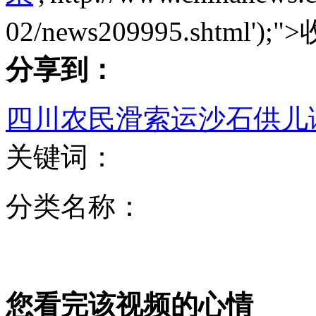
02/news209995.shtml');">
群众举报助560公斤毒品大案告破
分享到：
四川农民滑索运沙石供儿
尴尬男主播直播3分钟打嗝14次 连说抱歉
关键词：
专家：黄金不宜作为家庭理财主要方式
分类名称：
记者调查：生产企业偷工减料致GPS辐射超标
您看完该视频的心情