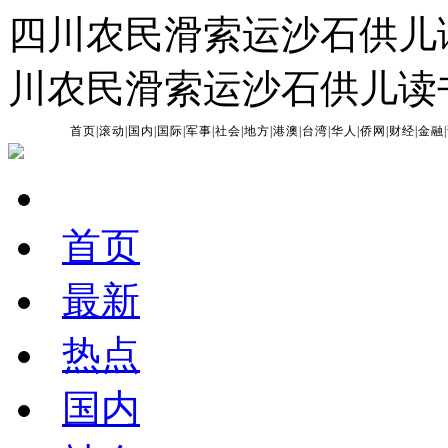
四川农民滑索运沙石供儿
川农民滑索运沙石供儿读
首页
|
滚动
|
国内
|
国际
|
军事
|
社会
|
地方
|
港澳
|
台湾
|
华人
|
侨网
|
财经
|
金融
|
首页
最新
热点
国内