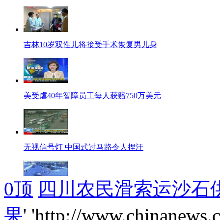
吉林10岁双性儿将接受手术恢复男儿身
美受虐40年智障员工每人获赔750万美元
无视信号灯 中国式过马路令人捏汗
0
顶
四川农民滑索运沙石
信号灯前的危机：“抢”字当头加速疾驰酿悲剧！
果
','http://www.chinanews.