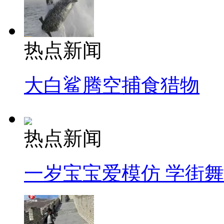
热点新闻
大白鲨腾空捕食猎物
热点新闻
一岁宝宝爱模仿 学街