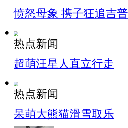
愤怒母象 携子狂追吉
热点新闻
超萌汪星人直立行走
热点新闻
呆萌大熊猫滑雪取乐