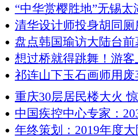
“中华赏樱胜地”无锡
清华设计师投身胡同厕
盘点韩国瑜访大陆台前
想过桥就得跳舞！游客
祁连山下玉石画师用废
重庆30层居民楼大火
中国疾控中心专家：203
年终策划：2019年度大陆