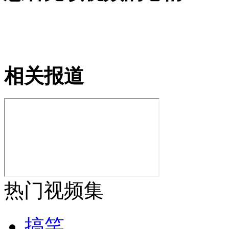
专家：车载导航电磁辐射超标将严重影响健康
山西运城恶犬咬伤多人 警民合力深夜将其击毙
相关报道
女孩北京地铁殴打老人 痛下狠手拳打脚踢
无痛分娩是否安全 医生回应
外交部：反对强权政治霸凌主义
热门视频集
外交部：有关国家言论片面不公正
搞笑