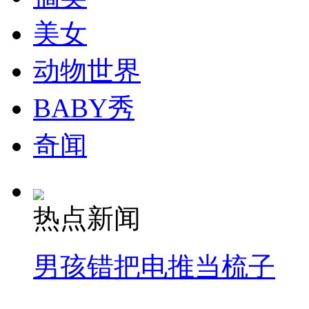
美女
安徽一实载49人客车翻车
动物世界
BABY秀
走！跟着总书记去植树
奇闻
消防员救轻生者
花炮节热闹非凡
减压"枕头大战"
热点新闻
男孩错把电推当梳子
纽约上演“枕头大战”
司机酒驾遇交警 急速倒车逃窜