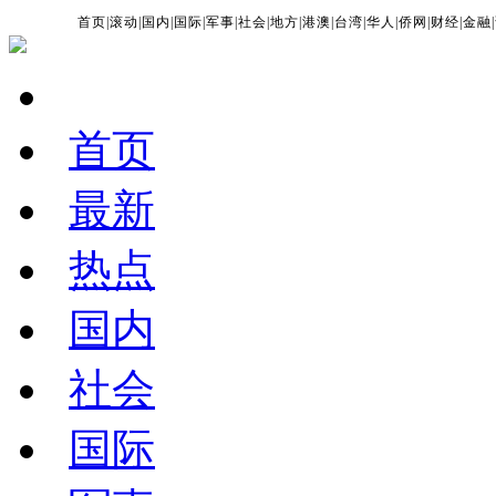
首页
|
滚动
|
国内
|
国际
|
军事
|
社会
|
地方
|
港澳
|
台湾
|
华人
|
侨网
|
财经
|
金融
|
首页
最新
热点
国内
社会
国际