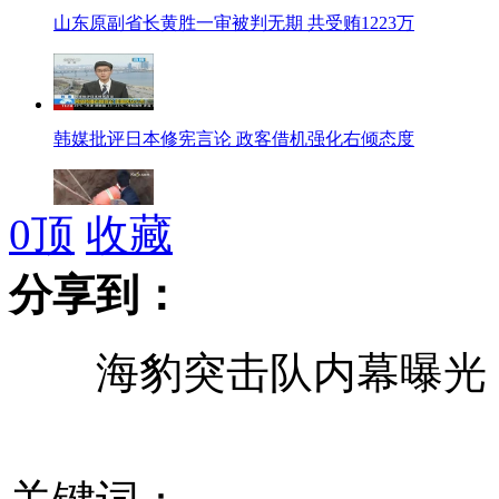
山东原副省长黄胜一审被判无期 共受贿1223万
韩媒批评日本修宪言论 政客借机强化右倾态度
0
顶
收藏
老人不想拖累家人跳井自杀
分享到：
海豹突击队内幕曝光 
陌生男子闯入民宅持刀乱砍 致3死2伤后自尽
武汉小学消防逃生演习 登上101米消防云梯