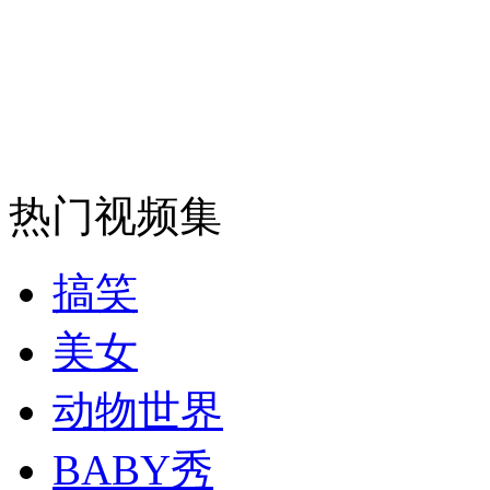
走！跟着总书记去植树
消防员救轻生者
花炮节热闹非凡
减压"枕头大战"
热门视频集
纽约上演“枕头大战”
司机酒驾遇交警 急速倒车逃窜
搞笑
美女
动物世界
BABY秀