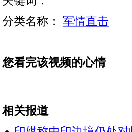
关键词：
分类名称：
军情直击
市民明星分手：娱乐圈浮躁是关键
公安部：十起肉制品犯罪典型案例公布
您看完该视频的心情
朝鲜谴责美韩是半岛危机主谋
相关报道
山西运城恶犬咬伤多人 警民合力深夜将其击毙
印媒称中印边境仍处对