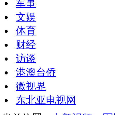
军事
文娱
体育
财经
访谈
港澳台侨
微视界
东北亚电视网