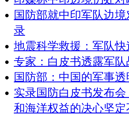
女孩北京地铁殴打老人 痛下狠手拳打脚踢
国防部就中印军队边境
录
无痛分娩是否安全 医生回应
地震科学救援：军队快
外交部：反对强权政治霸凌主义
专家：白皮书透露军队
外交部：有关国家言论片面不公正
国防部：中国的军事透
实录国防白皮书发布会
安徽一实载49人客车翻车
和海洋权益的决心坚定