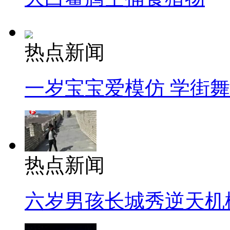
热点新闻
一岁宝宝爱模仿 学街
热点新闻
六岁男孩长城秀逆天机