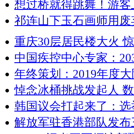
想过桥就得跳舞！游客
祁连山下玉石画师用废
重庆30层居民楼大火
中国疾控中心专家：203
年终策划：2019年度大陆
悼念冰桶挑战发起人 数百
韩国议会打起来了：选举
解放军驻香港部队发布三