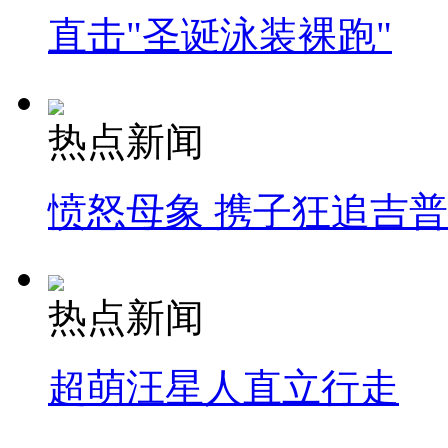
直击"圣诞泳装裸跑"
热点新闻
愤怒母象 携子狂追吉
热点新闻
超萌汪星人直立行走