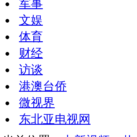
军事
文娱
体育
财经
访谈
港澳台侨
微视界
东北亚电视网