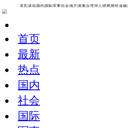
首页
|
滚动
|
国内
|
国际
|
军事
|
社会
|
地方
|
港澳
|
台湾
|
华人
|
侨网
|
财经
|
金融
|
首页
最新
热点
国内
社会
国际