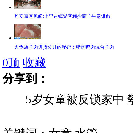
雅安震区见闻:上里古镇游客稀少商户生意难做
火锅店羊肉进货公开的秘密：猪肉鸭肉混合羊肉
0
顶
收藏
分享到：
记者追问火锅店羊肉真假 店长称不敢评论
5岁女童被反锁家中 
中国海外旅游团领队被视为“肥羊”频遭抢劫
网曝女子在深圳地铁站电梯中大便