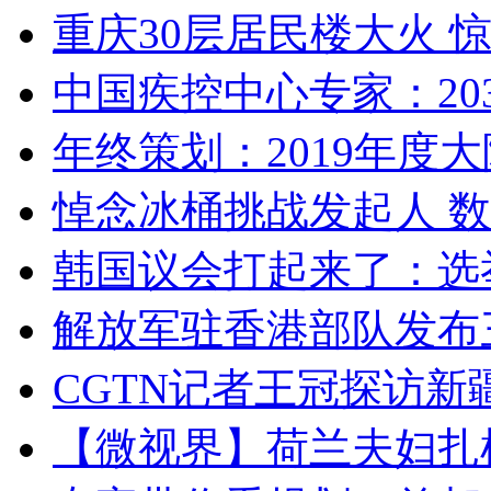
重庆30层居民楼大火
中国疾控中心专家：203
年终策划：2019年度大陆
悼念冰桶挑战发起人 数百
韩国议会打起来了：选举
解放军驻香港部队发布三
CGTN记者王冠探访新疆
【微视界】荷兰夫妇扎根青