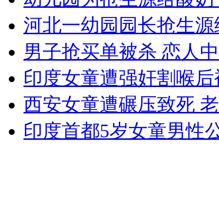
外交部：反对强权政治霸凌主义
河北一幼园园长抢生源
男子抢买单被杀 恋人中
外交部：有关国家言论片面不公正
印度女童遭强奸割喉后
安徽一实载49人客车翻车
西安女童遭碾压致死 
印度首都5岁女童男性
走！跟着总书记去植树
消防员救轻生者
花炮节热闹非凡
减压"枕头大战"