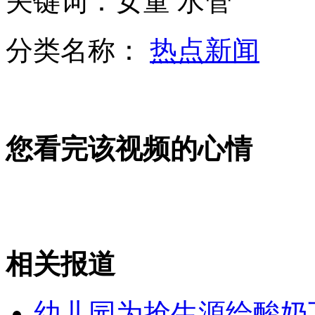
关键词：女童 水管
日内瓦：联合国称化武调查指向叙反对派
分类名称：
热点新闻
无锡特大假羊肉案嫌犯否认用老鼠肉作原料
您看完该视频的心情
山西运城恶犬咬伤多人 警民合力深夜将其击毙
女孩北京地铁殴打老人 痛下狠手拳打脚踢
相关报道
无痛分娩是否安全 医生回应
幼儿园为抢生源给酸奶