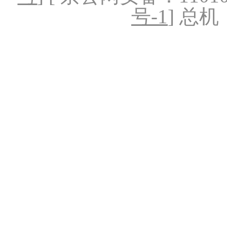
号-1
] 总机：