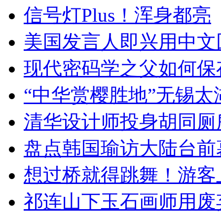
信号灯Plus！浑身都亮
美国发言人即兴用中文
现代密码学之父如何保
“中华赏樱胜地”无锡
清华设计师投身胡同厕
盘点韩国瑜访大陆台前
想过桥就得跳舞！游客
祁连山下玉石画师用废