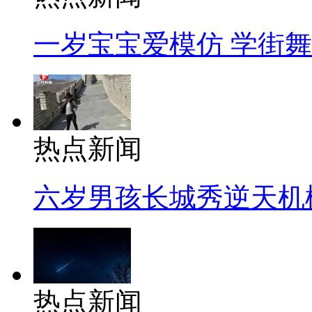
一岁宝宝爱模仿 学街
热点新闻
六岁男孩长城秀逆天机
热点新闻