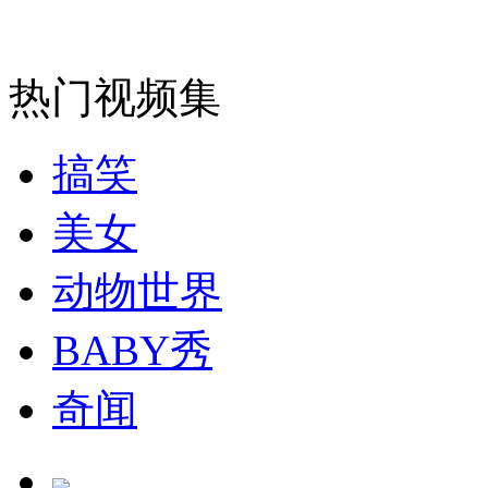
纽约上演“枕头大战”
热门视频集
司机酒驾遇交警 急速倒车逃窜
搞笑
美女
动物世界
BABY秀
奇闻