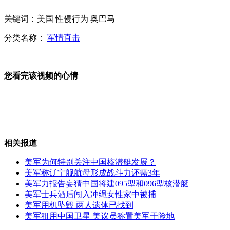
关键词：美国 性侵行为 奥巴马
分类名称：
军情直击
辽宁舰内部设施曝光超市电视台样样齐全
您看完该视频的心情
南宁高校出现迷药猥琐男做下流动作
相关报道
那些和青春有关的光影
美军为何特别关注中国核潜艇发展？
美军称辽宁舰航母形成战斗力还需3年
美军力报告妄猜中国将建095型和096型核潜艇
美军士兵酒后闯入冲绳女性家中被捕
西安记者采访现场遭围殴暴打
美军用机坠毁 两人遗体已找到
美军租用中国卫星 美议员称置美军于险地