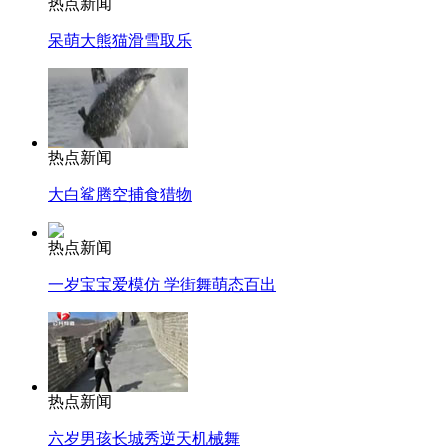
热点新闻
呆萌大熊猫滑雪取乐
热点新闻
大白鲨腾空捕食猎物
热点新闻
一岁宝宝爱模仿 学街舞萌态百出
热点新闻
六岁男孩长城秀逆天机械舞