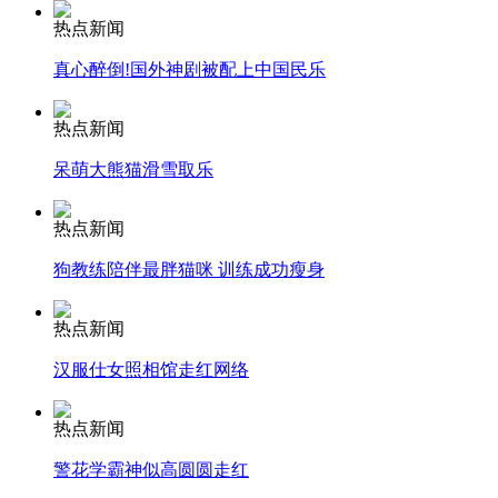
热点新闻
真心醉倒!国外神剧被配上中国民乐
走！跟着总书记去植树
热点新闻
呆萌大熊猫滑雪取乐
消防员救轻生者
花炮节热闹非凡
减压"枕头大战"
热点新闻
狗教练陪伴最胖猫咪 训练成功瘦身
纽约上演“枕头大战”
热点新闻
汉服仕女照相馆走红网络
司机酒驾遇交警 急速倒车逃窜
热点新闻
警花学霸神似高圆圆走红