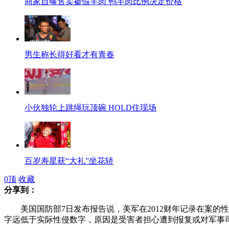
商家自曝售卖掺假羊肉 鸭羊肉比例决定价格
男生称长得好看才有青春
小伙独轮上跳绳玩顶碗 HOLD住现场
百岁寿星获“大礼”坐花轿
0
顶
收藏
分享到：
美国国防部7日发布报告说，美军在2012财年记录在案的性侵犯
女子得怪病上树“栖息”
字远低于实际性侵数字，原因是受害者担心遭到报复或对军事