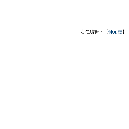
责任编辑：【
钟元霞
】