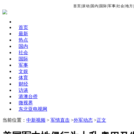
首页
|
滚动
|
国内
|
国际
|
军事
|
社会
|
地方
|
首页
最新
热点
国内
社会
国际
军事
文娱
体育
财经
访谈
港澳台侨
微视界
东北亚电视网
当前位置：
中新视频
>
军情直击
>
外军动态
>
正文