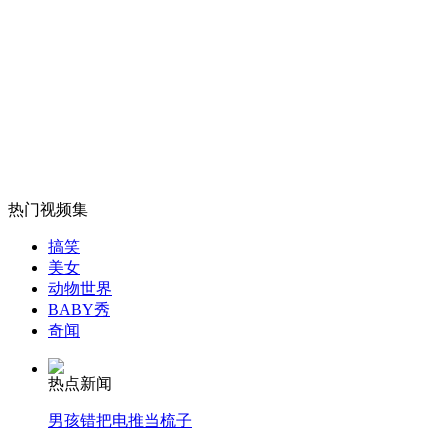
山西运城恶犬咬伤多人 警民合力深夜将其击毙
女孩北京地铁殴打老人 痛下狠手拳打脚踢
无痛分娩是否安全 医生回应
热门视频集
搞笑
外交部：反对强权政治霸凌主义
美女
动物世界
BABY秀
外交部：有关国家言论片面不公正
奇闻
热点新闻
男孩错把电推当梳子
安徽一实载49人客车翻车