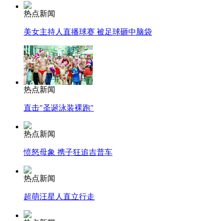
热点新闻
美女主持人直播球赛 被足球砸中脑袋
热点新闻
直击"圣诞泳装裸跑"
热点新闻
愤怒母象 携子狂追吉普车
热点新闻
超萌汪星人直立行走