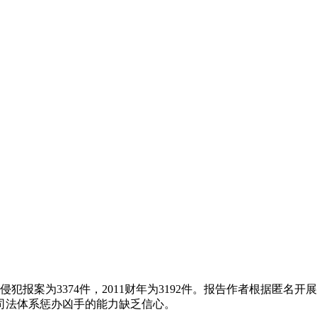
报案为3374件，2011财年为3192件。报告作者根据匿名开
司法体系惩办凶手的能力缺乏信心。