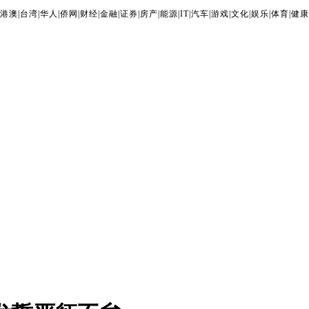
港澳
|
台湾
|
华人
|
侨网
|
财经
|
金融
|
证券
|
房产
|
能源
|
IT
|
汽车
|
游戏
|
文化
|
娱乐
|
体育
|
健康